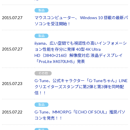
製品
2015.07.27
マウスコンピューター、 Windows 10 搭載の最新パ
ソコンを受注開始！
製品
iiyama、広い空間でも視認性の高いインフォメーシ
2015.07.27
ョン性能を存分に発揮 40型 4K Ultra
HD（3840×2160）解像度対応 液晶ディスプレイ
「ProLite X4070UHS」発表
その他
G-Tune、公式キャラクター「G-Tuneちゃん」LINE
2015.07.23
クリエイターズスタンプに第2弾と第3弾を同時配
信！！
製品
2015.07.22
G-Tune、MMORPG「ECHO OF SOUL」推奨パソ
コンを発売！！
製品