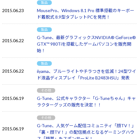
製品
2015.06.23
MousePro、Windows 8.1 Pro 標準搭載のキーボー
ド着脱式 8.9型タブレットPCを発売！
製品
G-Tune、最新グラフィックスNVIDIA® GeForce®
2015.06.22
GTX™ 980Tiを搭載したゲームパソコンを販売開
始！
製品
2015.06.22
iiyama、ブルーライトやチラつきを低減！24型ワイ
ド液晶ディスプレイ「ProLite B2483HSU」発表
その他
2015.06.19
G-Tune、公式キャラクター「G-Tuneちゃん」キャ
ラクターグッズの販売を決定！！
その他
G-Tune、人気ゲーム配信コミュニティ「顔TV！」
2015.06.19
「裏・顔TV！」の配信拠点となるゲーミングハウ
ス「顔巣」をスポンサード！