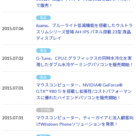
で販売！
製品
iiyama、ブルーライト低減機能を搭載したウルトラ
2015.07.06
スリムシリーズ登場 AH-IPS パネル搭載 23型 液晶
ディスプレイ
製品
2015.07.02
G-Tune、CPUとグラフィックスの同時水冷化を実
現したダブル水冷ゲーミングパソコンを販売開始！
製品
マウスコンピューター、NVIDIA® GeForce®
2015.07.01
GTX™ 980 Ti を搭載し拡張性/コストパフォーマン
スに優れたハイエンドパソコンを販売開始！
その他
2015.07.01
マウスコンピューター、ティーガイアと法人顧客向
けWindows Phoneソリューションを発表！