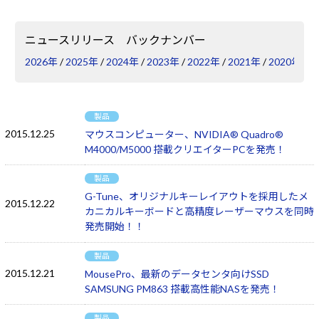
Windows 11
|
Copilot+ PC
Windows 11
|
Copilot+ PC
ニュースリリース バックナンバー
2026年
/
2025年
/
2024年
/
2023年
/
2022年
/
2021年
/
2020年
/
2
製品
2015.12.25
マウスコンピューター、NVIDIA® Quadro®
M4000/M5000 搭載クリエイターPCを発売！
製品
G-Tune、オリジナルキーレイアウトを採用したメ
2015.12.22
カニカルキーボードと高精度レーザーマウスを同時
発売開始！！
製品
2015.12.21
MousePro、最新のデータセンタ向けSSD
SAMSUNG PM863 搭載高性能NASを発売！
製品