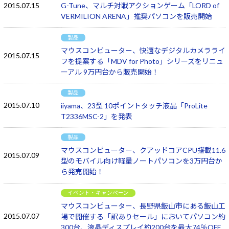
2015.07.15
G-Tune、マルチ対戦アクションゲーム「LORD of
VERMILION ARENA」推奨パソコンを販売開始
製品
マウスコンピューター、快適なデジタルカメラライ
2015.07.15
フを提案する「MDV for Photo」シリーズをリニュ
ーアル 9万円台から販売開始！
製品
2015.07.10
iiyama、23型 10ポイントタッチ液晶「ProLite
T2336MSC-2」を発表
製品
マウスコンピューター、クアッドコアCPU搭載11.6
2015.07.09
型のモバイル向け軽量ノートパソコンを3万円台か
ら発売開始！
イベント・キャンペーン
マウスコンピューター、長野県飯山市にある飯山工
2015.07.07
場で開催する「訳ありセール」においてパソコン約
300台、液晶ディスプレイ約200台を最大74％OFF