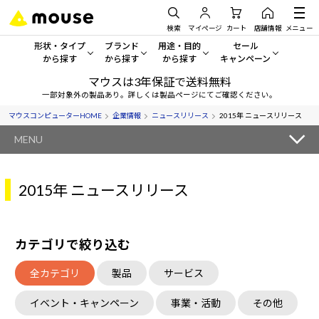
検索
マイページ
カート
店舗情報
メニュー
形状・タイプ
ブランド
用途・目的
セール
から探す
から探す
から探す
キャンペーン
マウスは3年保証で送料無料
形状・タイプから探す をすべてみる
mouse
一般向けパソコン
セール・キャンペーン
一部対象外の製品あり。詳しくは製品ページにてご確認ください。
マウスコンピューターHOME
企業情報
ニュースリリース
2015年 ニュースリリース
デスクトップPC
G TUNE
ゲーミングPC・ゲーム向けパソコン
期間限定セール
人気モデルが期間限定・お買
MENU
ノートPC
NEXTGEAR
クリエイティブ向け
アウトレットパソコン
すべて新品の旧モデル製品な
2015年 ニュースリリース
タブレットPC
DAIV
ビジネス向けパソコン
おすすめ目玉パソコン
サーバー
MousePro
学習向けパソコン
今イチオシのパソコンをピッ
カテゴリで絞り込む
ワークステーション
iiyama
スペック/パーツ別
Windows 11
|
Copilot+ PC
全カテゴリ
製品
サービス
Windows 11
|
Copilot+ PC
ディスプレイ
AIおすすめパソコン
イベント・キャンペーン
事業・活動
その他