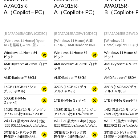
A7A01SR-
A7A01SR-
A9A01SR-
A（Copilot+ PC）
A（Copilot+ PC）
B（Copilot+
[B5A7A01SRAGEW103DEC]
[B5A7A01SRAGEW102DEC]
[Z4A9A01SRBGEW10
[Windows 11 Home] Ryzen
[Windows 11 Home] 内蔵
[Windows 11
AI 7を搭載した15.3型ノート
GPUに、AMD Radeon 860M
Home]Copilot+ PC
パソコン。画像編集などのク
を搭載したモデル。ライト
たAMD Ryzen AI シ
Windows 11 Home 64
Windows 11 Home 64
Windows 11 Home 64
リエイティブにもおすすめ
ゲーマーにもおすすめの15.3
載モバイルノートPC
ビット
ビット
ビット
なモデル！
型ノートパソコン！
AMD Ryzen™ AI 7 350 プロセ
AMD Ryzen™ AI 7 350 プロセ
AMD Ryzen™ AI 9 3
ッサ
ッサ
ッサ
AMD Radeon™ 860M
AMD Radeon™ 860M
AMD Radeon™ 880M
16GB (16GB×1 / シン
32GB (16GB×2 / デュ
32GB (16GB×2 / デュ
グルチャネル)
アルチャネル)
アルチャネル)
500GB (NVMe
1TB (NVMe Gen4×4)
1TB (NVMe Gen4×4)
Gen4×4)
15.3型 液晶パネル (ノングレ
15.3型 液晶パネル (ノングレ
14型 液晶パネル (ノ
ア / sRGB比100% / 120Hz対
ア / sRGB比100% / 120Hz対
/ sRGB比 100% / 60
応)
応)
Wi-Fi 7 ( 最大2.8Gbps ) 対応
Wi-Fi 7 ( 最大2.8Gbps ) 対応
Wi-Fi 7 ( 最大2.8Gbps
IEEE 802.11 be/ax/ac/a/b/g/n
IEEE 802.11 be/ax/ac/a/b/g/n
IEEE 802.11 be/ax/ac/a
準拠 ＋ Bluetooth 5内蔵
準拠 ＋ Bluetooth 5内蔵
準拠 ＋ Bluetooth 5
3年間センドバック修
3年間センドバック修
3年間センドバック修
理保証・24時間×365
理保証・24時間×365
理保証・24時間×365