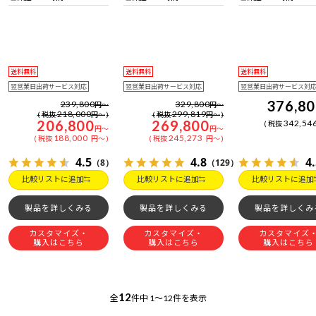
日電話サポート
日電話サポート
日電話サポート
送料無料
送料無料
送料無料
翌営業日出荷サービス対応
翌営業日出荷サービス対応
翌営業日出荷サービス対
376,8
239,800
329,800
円
～
円
～
218,000
299,819
税抜
円
～
税抜
円
～
206,800
269,800
342,54
税抜
円
～
円
～
188,000
245,273
税抜
円
～
税抜
円
～
4.5
4.8
4
（8）
（129）
比較リストに追加
比較リストに追加
比較リストに追加
製品を詳しくみる
製品を詳しくみる
製品を詳しくみ
カスタマイズ・
カスタマイズ・
カスタマイズ
購入はこちら
購入はこちら
購入はこちら
12
全
件中
1～12件を表示