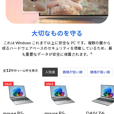
大切なものを守る
これは Windows これまで以上に安全な PC です。複数の層から
成るハードウェアベースのセキュリティを搭載しているため、最
6
も重要なデータが安全に保護されます。
12
全
件中
1～12件を表示
人気順
価格が低い順
価格が高い順
SALE
SALE
mouse B5-
mouse B5-
DAIV Z4-