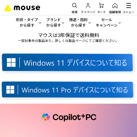
検索
マイページ
カート
店舗情報
メニュー
形状・タイプ
ブランド
用途・目的
セール
から探す
から探す
から探す
キャンペーン
マウスは3年保証で送料無料
形状・タイプから探す をすべてみる
mouse
一般向けパソコン
セール・キャンペーン
一部対象外の製品あり。詳しくは製品ページにてご確認ください。
デスクトップPC
G TUNE
ゲーミングPC・ゲーム向けパソコン
期間限定セール
人気モデルが期間限定・お買
ノートPC
NEXTGEAR
クリエイティブ向け
アウトレットパソコン
すべて新品の旧モデル製品な
タブレット
DAIV
ビジネス向けパソコン
おすすめ目玉パソコン
サーバー
MousePro
学習向けパソコン
今イチオシのパソコンをピッ
ワークステーション
iiyama
スペック/パーツ別
Windows 11
|
Copilot+ PC
Windows 11
|
Copilot+ PC
ディスプレイ
AIおすすめパソコン