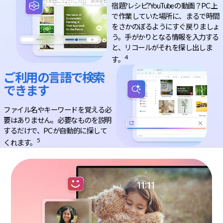
宿題?レシピ?YouTube の動画？PC 上
で作業していた場所に、まるで時間
をさかのぼるようにすぐ戻りましょ
う。手がかりとなる情報を入力する
と、リコールがそれを探し出しま
4
す。
ご利用の言語で検索
できます
ファイル名やキーワードを覚える必
要はありません。必要なものを説明
するだけで、PC が自動的に探して
5
くれます。