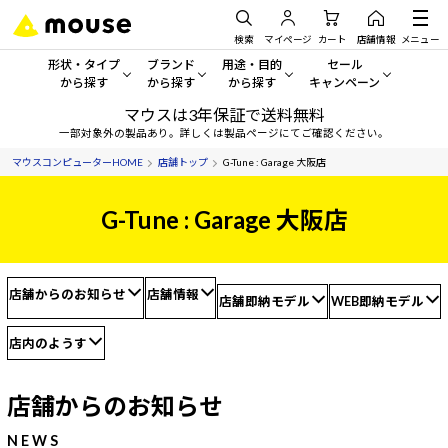
検索
マイページ
カート
店舗情報
メニュー
形状・タイプ
ブランド
用途・目的
セール
から探す
から探す
から探す
キャンペーン
マウスは3年保証で送料無料
形状・タイプから探す をすべてみる
mouse
一般向けパソコン
セール・キャンペーン
一部対象外の製品あり。詳しくは製品ページにてご確認ください。
マウスコンピューターHOME
店舗トップ
G-Tune : Garage 大阪店
デスクトップPC
G TUNE
ゲーミングPC・ゲーム向けパソコン
期間限定セール
人気モデルが期間限定・お買
G-Tune : Garage 大阪店
ノートPC
NEXTGEAR
クリエイティブ向け
アウトレットパソコン
すべて新品の旧モデル製品な
タブレットPC
DAIV
ビジネス向けパソコン
店舗からのお知らせ
店舗情報
店舗即納モデル
WEB即納モデル
おすすめ目玉パソコン
サーバー
MousePro
学習向けパソコン
今イチオシのパソコンをピッ
店内のようす
ワークステーション
iiyama
スペック/パーツ別
Windows 11
|
Copilot+ PC
店舗からのお知らせ
Windows 11
|
Copilot+ PC
ディスプレイ
AIおすすめパソコン
NEWS