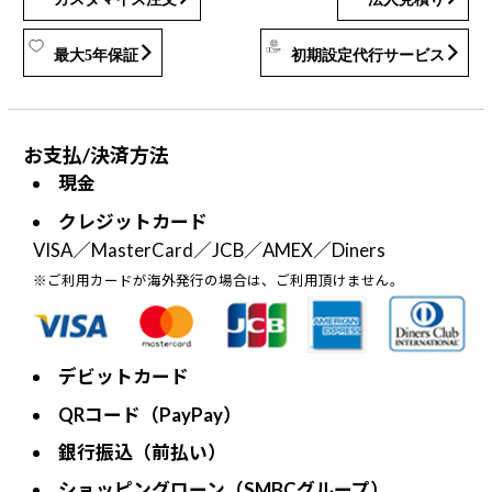
最大5年保証
初期設定代行サービス
お
支
払
/
決
済
方
法
現金
クレジットカード
VISA／MasterCard／JCB／AMEX／Diners
※ご利用カードが海外発行の場合は、ご利用頂けません。
デビットカード
QRコード（PayPay）
銀行振込（前払い）
ショッピングローン（SMBCグループ）