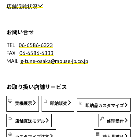
店舗混雑状況
お
問
い
合
せ
TEL
06-6586-6323
FAX
06-6586-6333
MAIL
g-tune-osaka@mouse-jp.co.jp
お取り扱い
店舗サービス
実機展示
即納販売
即納品カスタマイズ
店舗直送モデル
修理受付
カスタマイズ注文
法人見積り