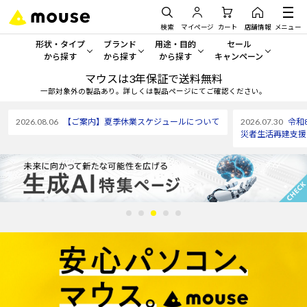
検索
マイページ
カート
店舗情報
メニュー
形状・タイプ
ブランド
用途・目的
セール
から探す
から探す
から探す
キャンペーン
マウスは3年保証で送料無料
形状・タイプから探す をすべてみる
mouse
一般向けパソコン
セール・キャンペーン
一部対象外の製品あり。詳しくは製品ページにてご確認ください。
デスクトップPC
G TUNE
ゲーミングPC・ゲーム向けパソコン
期間限定セール
2026.08.06
【ご案内】夏季休業スケジュールについて
2026.07.30
令和
人気モデルが期間限定・お買
災者生活再建支援
ノートPC
NEXTGEAR
クリエイティブ向け
アウトレットパソコン
すべて新品の旧モデル製品な
タブレット
DAIV
ビジネス向けパソコン
おすすめ目玉パソコン
サーバー
MousePro
学習向けパソコン
今イチオシのパソコンをピッ
ワークステーション
iiyama
スペック/パーツ別
Windows 11
|
Copilot+ PC
Windows 11
|
Copilot+ PC
ディスプレイ
AIおすすめパソコン