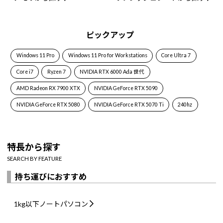
ピックアップ
Windows 11 Pro
Windows 11 Pro for Workstations
Core Ultra 7
Core i7
Ryzen 7
NVIDIA RTX 6000 Ada 世代
AMD Radeon RX 7900 XTX
NVIDIA GeForce RTX 5090
NVIDIA GeForce RTX 5080
NVIDIA GeForce RTX 5070 Ti
240hz
特長から探す
SEARCH BY FEATURE
持ち運びにおすすめ
1kg以下
ノートパソコン