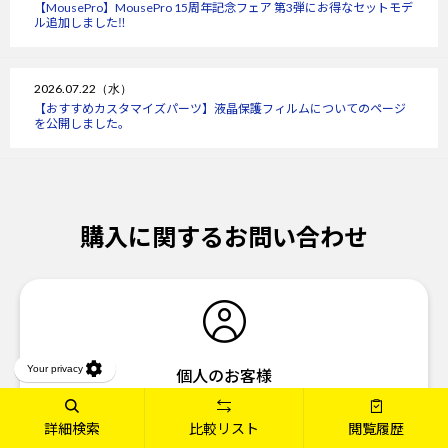
【MousePro】MousePro 15周年記念フェア 第3弾にお得なセットモデ
ル追加しました‼
2026.07.22（水）
【おすすめカスタマイズパーツ】液晶保護フィルムについてのページ
を公開しました。
購入に関するお問い合わせ
個人のお客様
03-6636-4321
TEL
詳細検索
比較リスト
閲覧履歴