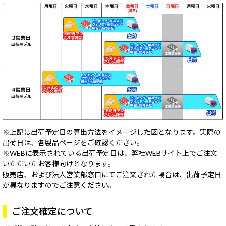
キャンセルについて
Windows 11
|
Copilot+ PC
Windows 11
|
Copilot+ PC
返品について
修理・サポート&サービス
オーダーステータスについて
領収書発行手順について
営業日のご案内
ウェブサイトからの通知について
※上記は出荷予定日の算出方法をイメージした図となります。実際の
出荷日は、各製品ページをご確認ください。
よくあるご質問
※WEBに表示されている出荷予定日は、弊社WEBサイト上でご注文
いただいたお客様向けとなります。
販売終了製品
販売店、および法人営業部窓口にてご注文された場合は、出荷予定日
が異なりますのでご注意ください。
ご注文確定について