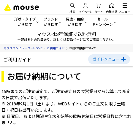
検索
マイページ
カート
店舗情報
メニュー
形状・タイプ
ブランド
用途・目的
セール
から探す
から探す
から探す
キャンペーン
マウスは3年保証で送料無料
形状・タイプから探す をすべてみる
mouse
一般向けパソコン
セール・キャンペーン
一部対象外の製品あり。詳しくは製品ページにてご確認ください。
マウスコンピューターHOME
ご利用ガイド
お届け納期について
デスクトップPC
G TUNE
ゲーミングPC・ゲーム向けパソコン
期間限定セール
人気モデルが期間限定・お買
ご利用ガイド
ガイドメニュー
ノートPC
NEXTGEAR
クリエイティブ向け
アウトレットパソコン
ご利用ガイド
お届け納期について
すべて新品の旧モデル製品な
タブレットPC
DAIV
ビジネス向けパソコン
初めての方へ
おすすめ目玉パソコン
15時までのご注文確定で、ご注文確定日の翌営業日から起算して所定
サーバー
MousePro
学習向けパソコン
今イチオシのパソコンをピッ
の日数で出荷いたします。
ご購入方法について
※ 2018年9月1日（土）より、WEBサイトからのご注文に限り土曜
ワークステーション
iiyama
スペック/パーツ別
Windows 11
|
Copilot+ PC
日・祝日も出荷いたします。
お支払い方法について
※ 日曜日、および棚卸や年末年始等の臨時休業日は営業日数に含まれ
Windows 11
|
Copilot+ PC
ません。
送料・配送について
ディスプレイ
AIおすすめパソコン