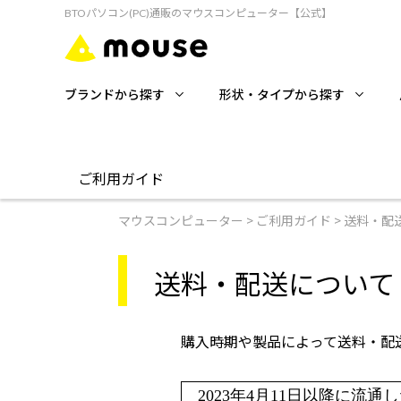
BTOパソコン(PC)通販のマウスコンピューター【公式】
ブランドから探す
形状・タイプから探す
ご利用ガイド
マウスコンピューター
>
ご利用ガイド
>
送料・配
ご利用ガイド
送
初めての方へ
キ
送料・配送について（2
ご購入方法について
返
お支払い方法について
修
購入時期や製品によって送料・配
2023年4月11日以降に流通