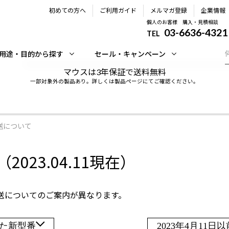
初めての方へ
ご利用ガイド
メルマガ登録
企業情報
個人のお客様 購入・見積相談
03-6636-4321
TEL
用途・目的から探す
セール・キャンペーン
マウスは3年保証で送料無料
一部対象外の製品あり。詳しくは製品ページにてご確認ください。
送について
料・配送について
オーダーステータスにつ
ャンセルについて
領収書発行手順について
023.04.11現在）
品について
営業日のご案内
理・サポート&サービス
ウェブサイトからの通知
送についてのご案内が異なります。
した新型番
2023年4月11