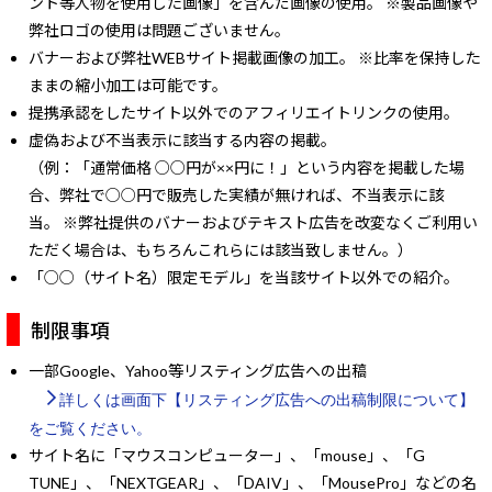
ント等人物を使用した画像」を含んだ画像の使用。 ※製品画像や
弊社ロゴの使用は問題ございません。
バナーおよび弊社WEBサイト掲載画像の加工。 ※比率を保持した
ままの縮小加工は可能です。
提携承認をしたサイト以外でのアフィリエイトリンクの使用。
虚偽および不当表示に該当する内容の掲載。
（例：「通常価格 ○○円が××円に！」という内容を掲載した場
合、弊社で○○円で販売した実績が無ければ、不当表示に該
当。 ※弊社提供のバナーおよびテキスト広告を改変なくご利用い
ただく場合は、もちろんこれらには該当致しません。）
「○○（サイト名）限定モデル」を当該サイト以外での紹介。
制限事項
一部Google、Yahoo等リスティング広告への出稿
詳しくは画面下【リスティング広告への出稿制限について】
をご覧ください。
サイト名に「マウスコンピューター」、「mouse」、「G
TUNE」、「NEXTGEAR」、「DAIV」、「MousePro」などの名