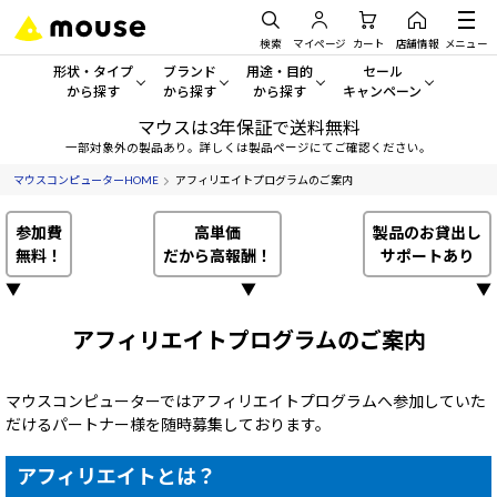
検索
マイページ
カート
店舗情報
メニュー
形状・タイプ
ブランド
用途・目的
セール
から探す
から探す
から探す
キャンペーン
マウスは3年保証で送料無料
形状・タイプから探す をすべてみる
mouse
一般向けパソコン
セール・キャンペーン
一部対象外の製品あり。詳しくは製品ページにてご確認ください。
マウスコンピューターHOME
アフィリエイトプログラムのご案内
デスクトップPC
G TUNE
ゲーミングPC・ゲーム向けパソコン
期間限定セール
人気モデルが期間限定・お買
参加費
高単価
製品のお貸出し
ノートPC
NEXTGEAR
クリエイティブ向け
無料！
だから高報酬！
サポートあり
アウトレットパソコン
すべて新品の旧モデル製品な
▼
▼
▼
タブレットPC
DAIV
ビジネス向けパソコン
アフィリエイトプログラムのご案内
おすすめ目玉パソコン
サーバー
MousePro
学習向けパソコン
今イチオシのパソコンをピッ
マウスコンピューターではアフィリエイトプログラムへ参加していた
ワークステーション
iiyama
スペック/パーツ別
Windows 11
|
Copilot+ PC
だけるパートナー様を随時募集しております。
Windows 11
|
Copilot+ PC
ディスプレイ
AIおすすめパソコン
アフィリエイトとは？