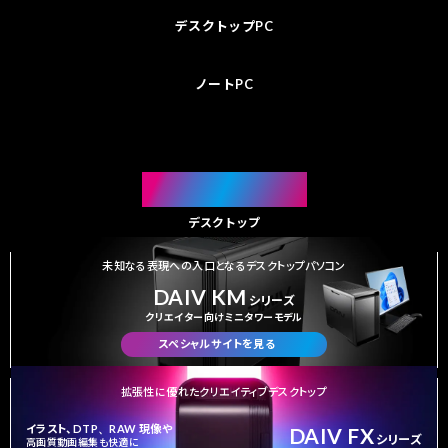
デスクトップ
PC
ノート
PC
DESKTOP
デスクトップ
未知なる表現への入口となるデスクトップパソコン
DAIV KM
シリーズ
クリエイター向けミニタワーモデル
スペシャルサイトを見る
拡張性に優れたクリエイティブデスクトップ
イラスト、
DTP、RAW
現像や
DAIV FX
シリーズ
高画質動画編集も快適に