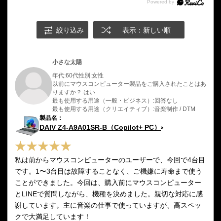
絞り込み
表示：新しい順
小さな太陽
年代:
60代
性別:
女性
以前にマウスコンピューター製品をご購入されたことはあ
りますか？:
はい
最も使用する用途（一般・ビジネス）:
回答なし
最も使用する用途（クリエイティブ）:
音楽制作 / DTM
DAIV Z4-A9A01SR-B（Copilot+ PC）
私は前からマウスコンピューターのユーザーで、今回で4台目
です。1〜3台目は故障することなく、ご機嫌に寿命まで使う
ことができました。今回は、購入前にマウスコンピューター
とLINEで質問しながら、機種を決めました。親切な対応に感
謝しています。主に音楽の仕事で使っていますが、高スペッ
クで大満足しています！