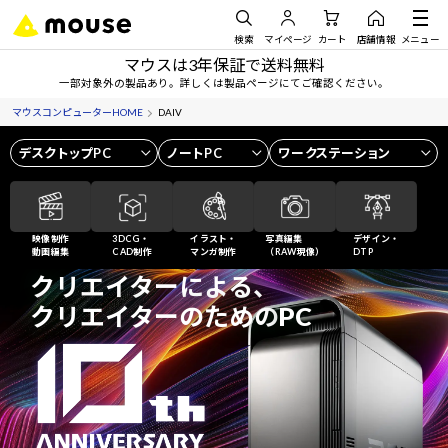
検索
マイページ
カート
店舗情報
メニュー
マウスは3年保証で送料無料
一部対象外の製品あり。詳しくは製品ページにてご確認ください。
マウスコンピューターHOME
DAIV
デスクトップPC
ノートPC
ワークステーション
映像制作
3DCG・
イラスト・
写真編集
デザイン・
動画編集
CAD制作
マンガ制作
（RAW現像）
DTP
クリエイターによる、
クリエイターのための
PC