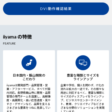
DVI動作確認結果
iiyama の特徴
FEATURE
日本国内・飯山開発の
豊富な種類とサイズを
こだわり
ラインアップ
iiyamaは開発部門・品質管理・営
企業や学校、個人を問わず、IT化の
業・アフターサービス、すべてが国
流れは拡大の一途です。その様々な
内対応。長野県飯山市に開発・品質
用途に対応するべく、豊富な種類と
管理の専門チームを設置し、高解像
サイズのディスプレイをラインアッ
度・高画質化・高い応答速度・見や
プ、ビジネスやエンターテイメン
すさ・デザインなど、品質を支える
ト、教育、クリエイティブなどさま
さまざまな要素をつねに見直してい
ざまな分野のソリューションを実現
ます。
しています。