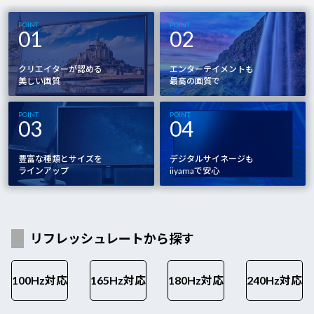
POINT
POINT
01
02
クリエイターが認める
エンターテイメントも
美しい画質
最高の画質で
POINT
POINT
03
04
豊富な種類とサイズを
デジタルサイネージも
ラインアップ
iiyamaで安心
リフレッシュレートから探す
100Hz対応
165Hz対応
180Hz対応
240Hz対応