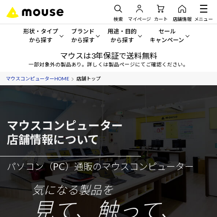
検索
マイページ
カート
店舗情報
メニュー
形状・タイプ
ブランド
用途・目的
セール
から探す
から探す
から探す
キャンペーン
マウスは3年保証で送料無料
形状・タイプから探す をすべてみる
mouse
一般向けパソコン
セール・キャンペーン
一部対象外の製品あり。詳しくは製品ページにてご確認ください。
マウスコンピューターHOME
店舗トップ
デスクトップPC
G TUNE
ゲーミングPC・ゲーム向けパソコン
期間限定セール
人気モデルが期間限定・お買
ノートPC
NEXTGEAR
クリエイティブ向け
アウトレットパソコン
マウスコンピューター
すべて新品の旧モデル製品な
タブレットPC
DAIV
ビジネス向けパソコン
店舗情報について
おすすめ目玉パソコン
サーバー
MousePro
学習向けパソコン
今イチオシのパソコンをピッ
パソコン（PC）通販のマウスコンピューター
ワークステーション
iiyama
スペック/パーツ別
Windows 11
|
Copilot+ PC
気になる製品を
Windows 11
|
Copilot+ PC
ディスプレイ
AIおすすめパソコン
見て、触って、