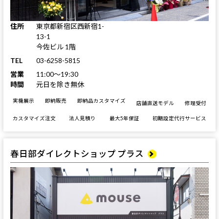
住所
東京都新宿区西新宿1-
13-1
今佐ビル 1階
TEL
03-6258-5815
営業
11:00～19:30
時間
元日を除き無休
実機展示
即納販売
即納品カスタマイズ
店舗直送モデル
修理受付
カスタマイズ注文
法人見積り
最大5年保証
初期設定代行サービス
春日部ダイレクトショップ プラス