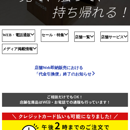
Windows 11
|
Copilot+ PC
Windows 11
|
Copilot+ PC
持ち帰れる！
WEB・電話通販
セール・特集
店舗一覧
店舗サービス
メディア掲載情報
店舗Web即納販売における
「代金引換便」終了のお知らせ
ご相談だけでもOK！
店舗在庫品はWEB・お電話での通販も行っています！