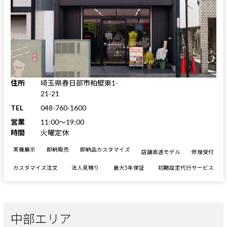
住所
埼玉県春日部市粕壁東1-
21-21
TEL
048-760-1600
営業
11:00～19:00
時間
火曜定休
実機展示
即納販売
即納品カスタマイズ
店舗直送モデル
修理受付
カスタマイズ注文
法人見積り
最大5年保証
初期設定代行サービス
中部エリア