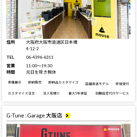
住所
大阪府大阪市浪速区日本橋
4-12-2
TEL
06-4396-6311
営業
11:00～19:30
時間
元日を除き無休
実機展示
即納販売
即納品カスタマイズ
店舗直送モデル
修理受付
カスタマイズ注文
法人見積り
最大5年保証
初期設定代行サービス
G-Tune : Garage 大阪店