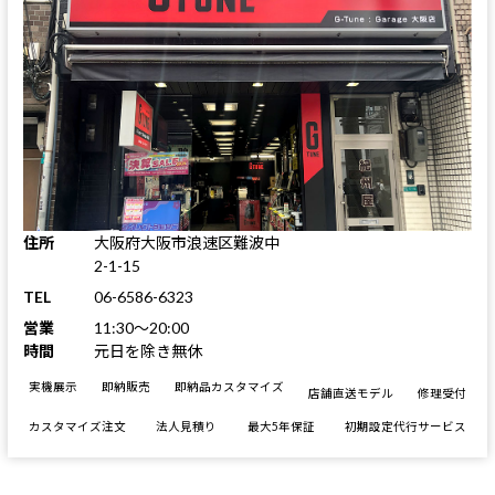
住所
大阪府大阪市浪速区難波中
2-1-15
TEL
06-6586-6323
営業
11:30～20:00
時間
元日を除き無休
実機展示
即納販売
即納品カスタマイズ
店舗直送モデル
修理受付
カスタマイズ注文
法人見積り
最大5年保証
初期設定代行サービス