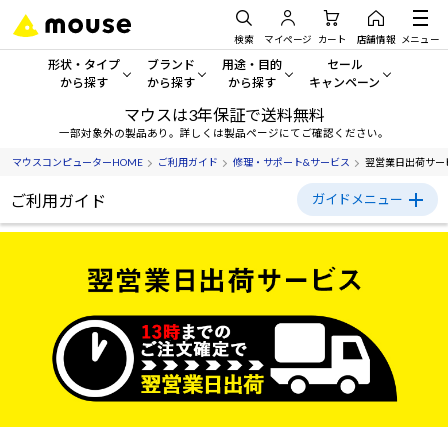
検索
マイページ
カート
店舗情報
メニュー
形状・タイプ
ブランド
用途・目的
セール
から探す
から探す
から探す
キャンペーン
マウスは3年保証で送料無料
形状・タイプから探す をすべてみる
mouse
一般向けパソコン
セール・キャンペーン
一部対象外の製品あり。詳しくは製品ページにてご確認ください。
マウスコンピューターHOME
ご利用ガイド
修理・サポート&サービス
翌営業日出荷サー
デスクトップPC
G TUNE
ゲーミングPC・ゲーム向けパソコン
期間限定セール
人気モデルが期間限定・お買
ご利用ガイド
ガイドメニュー
ノートPC
NEXTGEAR
クリエイティブ向け
アウトレットパソコン
ご利用ガイド
すべて新品の旧モデル製品な
タブレットPC
DAIV
ビジネス向けパソコン
初めての方へ
おすすめ目玉パソコン
サーバー
MousePro
学習向けパソコン
今イチオシのパソコンをピッ
ご購入方法について
ワークステーション
iiyama
スペック/パーツ別
Windows 11
|
Copilot+ PC
お支払い方法について
Windows 11
|
Copilot+ PC
送料・配送について
ディスプレイ
AIおすすめパソコン