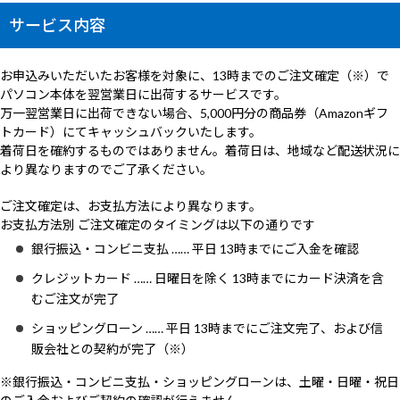
キャンセルについて
Windows 11
|
Copilot+ PC
Windows 11
|
Copilot+ PC
サービス内容
返品について
お申込みいただいたお客様を対象に、13時までのご注文確定（※）で
修理・サポート&サービス
パソコン本体を翌営業日に出荷するサービスです。
万一翌営業日に出荷できない場合、5,000円分の商品券（Amazonギフ
オーダーステータスについて
トカード）にてキャッシュバックいたします。
着荷日を確約するものではありません。着荷日は、地域など配送状況に
領収書発行手順について
より異なりますのでご了承ください。
営業日のご案内
ご注文確定は、お支払方法により異なります。
ウェブサイトからの通知について
お支払方法別 ご注文確定のタイミングは以下の通りです
銀行振込・コンビニ支払 …… 平日 13時までにご入金を確認
よくあるご質問
クレジットカード …… 日曜日を除く 13時までにカード決済を含
販売終了製品
むご注文が完了
ショッピングローン …… 平日 13時までにご注文完了、および信
販会社との契約が完了（※）
※銀行振込・コンビニ支払・ショッピングローンは、土曜・日曜・祝日