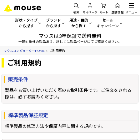
検索
マイページ
カート
店舗情報
メニュー
形状・タイプ
ブランド
用途・目的
セール
から探す
から探す
から探す
キャンペーン
マウスは3年保証で送料無料
形状・タイプから探す をすべてみる
mouse
一般向けパソコン
セール・キャンペーン
一部対象外の製品あり。詳しくは製品ページにてご確認ください。
マウスコンピューターHOME
ご利用規約
デスクトップPC
G TUNE
ゲーミングPC・ゲーム向けパソコン
期間限定セール
人気モデルが期間限定・お買
ご利用規約
ノートPC
NEXTGEAR
クリエイティブ向け
アウトレットパソコン
販売条件
すべて新品の旧モデル製品な
タブレットPC
DAIV
ビジネス向けパソコン
製品をお買い上げいただく際のお取引条件です。ご注文をされる
おすすめ目玉パソコン
際は、必ずお読みください。
サーバー
MousePro
学習向けパソコン
今イチオシのパソコンをピッ
ワークステーション
iiyama
スペック/パーツ別
標準製品保証規定
Windows 11
|
Copilot+ PC
標準製品の修理方法や保証内容に関する規約です。
Windows 11
|
Copilot+ PC
ディスプレイ
AIおすすめパソコン