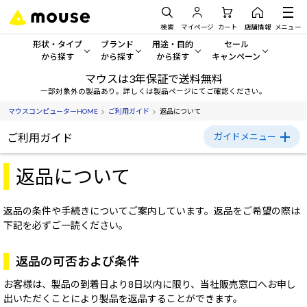
検索
マイページ
カート
店舗情報
メニュー
形状・タイプ
ブランド
用途・目的
セール
から探す
から探す
から探す
キャンペーン
マウスは3年保証で送料無料
形状・タイプから探す をすべてみる
mouse
一般向けパソコン
セール・キャンペーン
一部対象外の製品あり。詳しくは製品ページにてご確認ください。
マウスコンピューターHOME
ご利用ガイド
返品について
デスクトップPC
G TUNE
ゲーミングPC・ゲーム向けパソコン
期間限定セール
人気モデルが期間限定・お買
ご利用ガイド
ガイドメニュー
ノートPC
NEXTGEAR
クリエイティブ向け
アウトレットパソコン
ご利用ガイド
返品について
すべて新品の旧モデル製品な
タブレットPC
DAIV
ビジネス向けパソコン
初めての方へ
おすすめ目玉パソコン
返品の条件や手続きについてご案内しています。返品をご希望の際は
サーバー
MousePro
学習向けパソコン
今イチオシのパソコンをピッ
下記を必ずご一読ください。
ご購入方法について
ワークステーション
iiyama
スペック/パーツ別
Windows 11
|
Copilot+ PC
お支払い方法について
返品の可否および条件
Windows 11
|
Copilot+ PC
送料・配送について
ディスプレイ
AIおすすめパソコン
お客様は、製品の到着日より8日以内に限り、当社販売窓口へお申し
出いただくことにより製品を返品することができます。