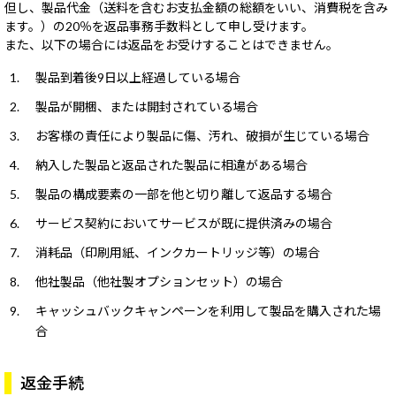
キャンセルについて
但し、製品代金（送料を含むお支払金額の総額をいい、消費税を含み
Windows 11
|
Copilot+ PC
Windows 11
|
Copilot+ PC
ます。）の20％を返品事務手数料として申し受けます。
返品について
また、以下の場合には返品をお受けすることはできません。
修理・サポート&サービス
製品到着後9日以上経過している場合
製品が開梱、または開封されている場合
オーダーステータスについて
お客様の責任により製品に傷、汚れ、破損が生じている場合
領収書発行手順について
納入した製品と返品された製品に相違がある場合
営業日のご案内
製品の構成要素の一部を他と切り離して返品する場合
ウェブサイトからの通知について
サービス契約においてサービスが既に提供済みの場合
消耗品（印刷用紙、インクカートリッジ等）の場合
よくあるご質問
他社製品（他社製オプションセット）の場合
販売終了製品
キャッシュバックキャンペーンを利用して製品を購入された場
合
返金手続