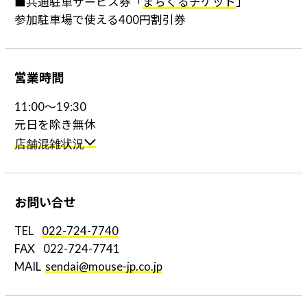
■共通駐車サービス券「
まちくるチケット
」
参加駐車場で使える400円割引券
営
業
時
間
11:00～19:30
元日を除き無休
店舗混雑状況
お
問
い
合
せ
TEL
022-724-7740
FAX 022-724-7741
MAIL
sendai@mouse-jp.co.jp