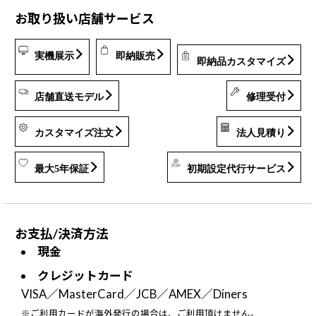
お取り扱い
店舗サービス
実機展示
即納販売
即納品カスタマイズ
店舗直送モデル
修理受付
カスタマイズ注文
法人見積り
最大5年保証
初期設定代行サービス
お
支
払
/
決
済
方
法
現金
クレジットカード
VISA／MasterCard／JCB／AMEX／Diners
※ご利用カードが海外発行の場合は、ご利用頂けません。