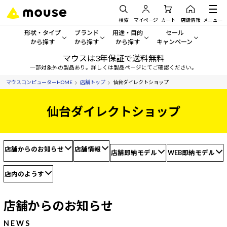
検索
マイページ
カート
店舗情報
メニュー
形状・タイプ
ブランド
用途・目的
セール
から探す
から探す
から探す
キャンペーン
マウスは3年保証で送料無料
形状・タイプから探す をすべてみる
mouse
一般向けパソコン
セール・キャンペーン
一部対象外の製品あり。詳しくは製品ページにてご確認ください。
マウスコンピューターHOME
店舗トップ
仙台ダイレクトショップ
デスクトップPC
G TUNE
ゲーミングPC・ゲーム向けパソコン
期間限定セール
人気モデルが期間限定・お買
仙台ダイレクトショップ
ノートPC
NEXTGEAR
クリエイティブ向け
アウトレットパソコン
すべて新品の旧モデル製品な
タブレットPC
DAIV
ビジネス向けパソコン
店舗からのお知らせ
店舗情報
店舗即納モデル
WEB即納モデル
おすすめ目玉パソコン
サーバー
MousePro
学習向けパソコン
今イチオシのパソコンをピッ
店内のようす
ワークステーション
iiyama
スペック/パーツ別
Windows 11
|
Copilot+ PC
店舗からのお知らせ
Windows 11
|
Copilot+ PC
ディスプレイ
AIおすすめパソコン
NEWS