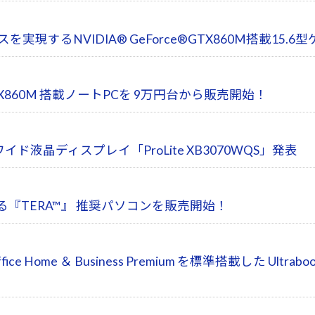
を実現するNVIDIA® GeForce®GTX860M搭載1
TX860M 搭載ノートPCを 9万円台から販売開始！
 30型ワイド液晶ディスプレイ「ProLite XB3070WQS」発表
る『TERA™』 推奨パソコンを販売開始！
e Home ＆ Business Premium を標準搭載した Ultr