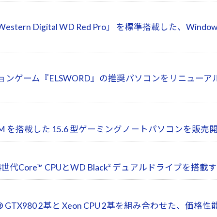
ern Digital WD Red Pro」 を標準搭載した、Windo
ションゲーム『ELSWORD』の推奨パソコンをリニューア
GTX970M を搭載した 15.6 型ゲーミングノートパソコンを販売
代Core™ CPUとWD Black² デュアルドライブ
eForce® GTX980 2基と Xeon CPU 2基を組み