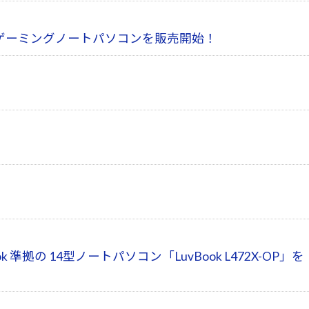
5.6型ゲーミングノートパソコンを販売開始！
abook 準拠の 14型ノートパソコン「LuvBook L472X-OP」を