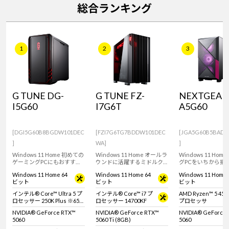
総合ランキング
1
2
3
G TUNE DG-
G TUNE FZ-
NEXTGEAR 
I5G60
I7G6T
A5G60
[DGI5G60B8BGDW101DEC
[FZI7G6TG7BDDW101DEC
[JGA5G60B5BADW
]
WA]
]
Windows 11 Home 初めての
Windows 11 Home オールラ
Windows 11 Hom
ゲーミングPCにもおすす
ウンドに活躍するミドルク
グPCをいちから揃
め。インテル Core Ultra 5
ラス ゲーミングPC。
おすすめ！RTX 506
Windows 11 Home 64
Windows 11 Home 64
Windows 11 Home 
プロセッサー 250K Plus と
GeForce RTX 5060 Ti & イン
ミニタワー型デス
ビット
ビット
ビット
GeForce RTX 5060搭載のミ
テル Core i7 プロセッサー
PC。
ニタワー型デスクトップ
14700KF 搭載。快適なゲー
インテル® Core™ Ultra 5 プ
インテル® Core™ i7 プ
AMD Ryzen™ 5 450
PC。※モニタ・マウス・キ
ムプレイや動画編集、配信
ロセッサー 250K Plus ※65W
ロセッサー 14700KF
プロセッサ
ーボードは別売りです。
におすすめです。
動作
NVIDIA® GeForce RTX™
NVIDIA® GeForce RTX™
NVIDIA® GeForce
5060
5060 Ti (8GB)
5060