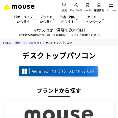
検索
マイページ
カート
店舗情報
メニュー
形状・タイプ
ブランド
用途・目的
セール
から探す
から探す
から探す
キャンペーン
マウスは3年保証で送料無料
形状・タイプから探す をすべてみる
mouse
一般向けパソコン
セール・キャンペーン
一部対象外の製品あり。詳しくは製品ページにてご確認ください。
HOME
形状・タイプから探す
デスクトップパソコン
デスクトップPC
G TUNE
ゲーミングPC・ゲーム向けパソコン
期間限定セール
人気モデルが期間限定・お買
デスクトップパソコン
ノートPC
NEXTGEAR
クリエイティブ向け
アウトレットパソコン
すべて新品の旧モデル製品な
タブレット
DAIV
ビジネス向けパソコン
おすすめ目玉パソコン
サーバー
MousePro
学習向けパソコン
今イチオシのパソコンをピッ
ブランドから探す
ワークステーション
iiyama
スペック/パーツ別
Windows 11
|
Copilot+ PC
Windows 11
|
Copilot+ PC
ディスプレイ
AIおすすめパソコン