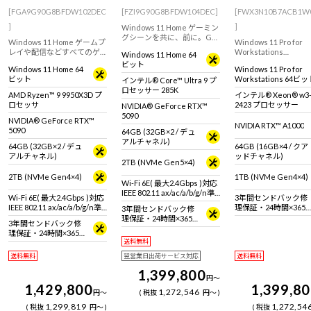
[FGA9G90G8BFDW102DEC
[FZI9G90G8BFDW104DEC]
[FWX3N10B7ACB1W
]
]
Windows 11 Home ゲーミン
グシーンを共に、前に。G
Windows 11 Home ゲームプ
Windows 11 Pro for
TUNEのフルタワーゲーミン
レイや配信などすべてのゲ
Workstations
Windows 11 Home 64
グPC！GeForce RTX 5090 &
ーミングシーンに対応する
インテル Xeon プロ
ビット
インテル Core Ultra 9 プロ
Windows 11 Home 64
Windows 11 Pro for
ハイエンドゲーミングPC。
搭載、3DCGやCADな
セッサー 285K 搭載。※モニ
ビット
Workstations 64ビ
インテル® Core™ Ultra 9 プ
GeForce RTX 5090 / 32GB &
モデリングにおすすめ
タ・マウス・キーボードは
(DSP)
ロセッサー 285K
AMD Ryzen 9 9950X3D 搭
リエイター向けワーク
AMD Ryzen™ 9 9950X3D プ
インテル® Xeon® w3
別売りです。
載。
ーション。
ロセッサ
2423 プロセッサー
NVIDIA® GeForce RTX™
5090
NVIDIA® GeForce RTX™
NVIDIA RTX™ A1000
5090
64GB (32GB×2 / デュ
アルチャネル)
64GB (32GB×2 / デュ
64GB (16GB×4 / クア
アルチャネル)
ッドチャネル)
2TB (NVMe Gen5×4)
2TB (NVMe Gen4×4)
1TB (NVMe Gen4×4)
Wi-Fi 6E( 最大2.4Gbps )対応
IEEE 802.11 ax/ac/a/b/g/n準
Wi-Fi 6E( 最大2.4Gbps )対応
3年間センドバック修
拠 ＋ Bluetooth 5内蔵
IEEE 802.11 ax/ac/a/b/g/n準
理保証・24時間×365
3年間センドバック修
拠 ＋ Bluetooth 5内蔵
日電話サポート
理保証・24時間×365
3年間センドバック修
日電話サポート
理保証・24時間×365
送料無料
日電話サポート
送料無料
翌営業日出荷サービス対応
送料無料
1,399,800
円
～
1,429,800
1,399,8
1,272,546
円
～
税抜
円
～
1,299,819
1,272,54
税抜
円
～
税抜