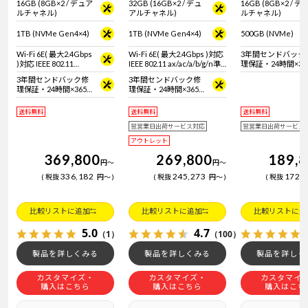
16GB (8GB×2 / デュア
32GB (16GB×2 / デュ
16GB (8GB×2 / デ
ルチャネル)
アルチャネル)
ルチャネル)
1TB (NVMe Gen4×4)
1TB (NVMe Gen4×4)
500GB (NVMe)
Wi-Fi 6E( 最大2.4Gbps
Wi-Fi 6E( 最大2.4Gbps )対応
3年間センドバック
)対応 IEEE 802.11
IEEE 802.11 ax/ac/a/b/g/n準
理保証・24時間×36
ax/ac/a/b/g/n準拠 ＋
拠 ＋ Bluetooth 5内蔵
日電話サポート
3年間センドバック修
3年間センドバック修
Bluetooth 5内蔵
理保証・24時間×365
理保証・24時間×365
日電話サポート
日電話サポート
送料無料
送料無料
送料無料
翌営業日出荷サービス対応
翌営業日出荷サービス
アウトレット
369,800
269,800
189,
円
～
円
～
336,182
245,273
172,
税抜
円
～
税抜
円
～
税抜
比較リストに追加
比較リストに追加
比較リストに追
5.0
4.7
（1）
（100）
製品を詳しくみる
製品を詳しくみる
製品を詳しく
カスタマイズ・
カスタマイズ・
カスタマイ
購入はこちら
購入はこちら
購入はこち