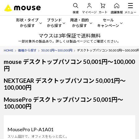
検索
マイページ
カート
店舗情報
メニュー
形状・タイプ
ブランド
用途・目的
セール
から探す
から探す
から探す
キャンペーン
マウスは3年保証で送料無料
形状・タイプから探す をすべてみる
mouse
一般向けパソコン
セール・キャンペーン
一部対象外の製品あり。詳しくは製品ページにてご確認ください。
HOME
価格から探す
50,001円～100,000円
デスクトップパソコン 50,001円～100,000
デスクトップPC
G TUNE
ゲーミングPC・ゲーム向けパソコン
期間限定セール
人気モデルが期間限定・お買
mouse デスクトップパソコン 50,001円～100,000
ノートPC
NEXTGEAR
クリエイティブ向け
円
アウトレットパソコン
NEXTGEAR デスクトップパソコン 50,001円～
すべて新品の旧モデル製品な
タブレット
DAIV
ビジネス向けパソコン
100,000円
おすすめ目玉パソコン
サーバー
MousePro
学習向けパソコン
MousePro デスクトップパソコン 50,001円～
今イチオシのパソコンをピッ
100,000円
ワークステーション
iiyama
スペック/パーツ別
Windows 11
|
Copilot+ PC
Windows 11
|
Copilot+ PC
ディスプレイ
AIおすすめパソコン
MousePro LP-A1A01
スリム設計で、オフィスをもっと広く。