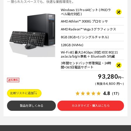
― 限られたスペースでも、快適な業務環境を。
Windows 11
|
Copilot+ PC
Windows 11
|
Copilot+ PC
Windows 11 Pro 64ビット ( PKIDラ
ベル貼付対応 )
AMD Athlon™ 3000G プロセッサ
AMD Radeon™ Vega 3 グラフィックス
8GB (8GB×1 / シングルチャネル)
128GB (NVMe)
Wi-Fi 6E( 最大2.4Gbps )対応 IEEE 802.11
ax/ac/a/b/g/n準拠 ＋ Bluetooth 5内蔵
3年間センドバック修理保証・24時
間×365日電話サポート
93,280
円
～
送料無料
84,800
税抜
円
～
4.8
（17）
比較リストに追加
製品を詳しくみる
カスタマイズ・購入はこちら