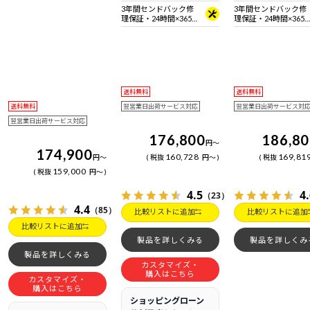
3年間センドバック修
3年間センドバック修
理保証・24時間×365
理保証・24時間×365
日電話サポート
日電話サポート
送料無料
送料無料
送料無料
翌営業日出荷サービス対応
翌営業日出荷サービス対
翌営業日出荷サービス対応
176,800
186,8
円
～
174,900
160,728
169,81
円
～
税抜
円
～
税抜
159,000
税抜
円
～
4.5
4
（23）
4.4
（85）
比較リストに追加
比較リストに追加
比較リストに追加
製品を詳しくみる
製品を詳しくみ
製品を詳しくみる
カスタマイズ・
購入はこちら
カスタマイズ・
購入はこちら
ショッピングローン