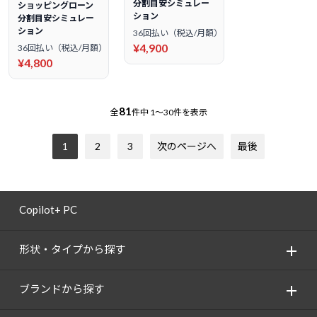
分割目安シミュレー
ショッピングローン
ション
分割目安シミュレー
ション
36回払い（税込/月額）
¥4,900
36回払い（税込/月額）
¥4,800
81
全
件中
1～30件を表示
1
2
3
次のページへ
最後
Copilot+ PC
形状・タイプから探す
ブランドから探す