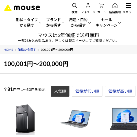
検索
マイページ
カート
店舗情報
メニュー
形状・タイプ
ブランド
用途・目的
セール
から探す
から探す
から探す
キャンペーン
マウスは3年保証で送料無料
形状・タイプから探す をすべてみる
mouse
一般向けパソコン
セール・キャンペーン
一部対象外の製品あり。詳しくは製品ページにてご確認ください。
HOME
価格から探す
100,001円～200,000円
デスクトップPC
G TUNE
ゲーミングPC・ゲーム向けパソコン
期間限定セール
人気モデルが期間限定・お買
100,001円～200,000円
ノートPC
NEXTGEAR
クリエイティブ向け
アウトレットパソコン
すべて新品の旧モデル製品な
タブレット
DAIV
ビジネス向けパソコン
81
全
件中
1～30件を表示
人気順
価格が低い順
価格が高い順
おすすめ目玉パソコン
サーバー
MousePro
学習向けパソコン
今イチオシのパソコンをピッ
ワークステーション
iiyama
スペック/パーツ別
Windows 11
|
Copilot+ PC
Windows 11
|
Copilot+ PC
ディスプレイ
AIおすすめパソコン