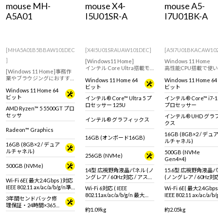
mouse MH-
mouse X4-
mouse A5-
Windows 11
|
Copilot+ PC
Windows 11
|
Copilot+ PC
A5A01
I5U01SR-A
I7U01BK-A
[MHA5A01B5BBAW101DEC
[X4I5U01SRAUAW101DEC]
[A5I7U01BKACAW10
]
[Windows11 Home]
Windows 11 Home
インテル Core Ultra搭載モ
高性能CPU搭載で使
[Windows 11 Home]事務作
デル！薄型・軽量で持ち運
さと性能を両立！スト
業やブラウジングにおすす
Windows 11 Home 64
Windows 11 Home 64
びにおすすめな14型ノート
ミング視聴など幅広い
めなスタンダードデスクト
ビット
ビット
PC！
で活躍する15.6型ノー
Windows 11 Home 64
ップパソコン。【キーボー
PC！
ビット
インテル® Core™ Ultra 5 プ
インテル® Core™ i7-1
ド・マウス標準付属】
ロセッサー 125U
プロセッサー
AMD Ryzen™ 5 5500GT プロ
セッサ
インテル® UHD グラ
インテル® グラフィックス
クス
Radeon™ Graphics
16GB (8GB×2 / デュ
16GB (オンボード16GB)
ルチャネル)
16GB (8GB×2 / デュア
ルチャネル)
500GB (NVMe
256GB (NVMe)
Gen4×4)
500GB (NVMe)
14型 広視野角液晶パネル (ノ
15.6型 広視野角液晶
ングレア / 60Hz対応 / アスペ
(ノングレア / 60Hz対応
Wi-Fi 6E( 最大2.4Gbps )対応
クト比16:10)
スペクト比16:9)
IEEE 802.11 ax/ac/a/b/g/n準
Wi-Fi 6対応 ( IEEE
Wi-Fi 6E( 最大2.4Gbp
拠 ＋ Bluetooth 5内蔵
802.11ax/ac/a/b/g/n 最大
IEEE 802.11 ax/ac/a/b
3年間センドバック修
2.4Gbps対応 ※連続160MHz
拠 ＋ Bluetooth 5内蔵
理保証・24時間×365
帯域 Wi-Fi 6対応機器が必要 )
約1.09kg
約2.05kg
日電話サポート
+ Bluetooth 5 内蔵