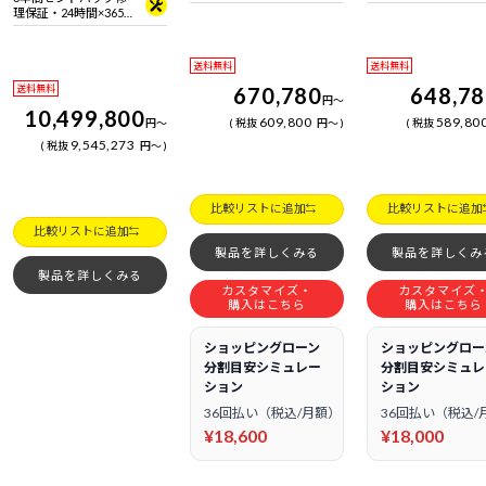
日電話サポート
日電話サポート
理保証・24時間×365
日電話サポート
送料無料
送料無料
送料無料
670,780
648,7
円
～
10,499,800
609,800
589,80
円
～
税抜
円
～
税抜
9,545,273
税抜
円
～
比較リストに追加
比較リストに追加
比較リストに追加
製品を詳しくみる
製品を詳しくみ
製品を詳しくみる
カスタマイズ・
カスタマイズ
購入はこちら
購入はこちら
ショッピングローン
ショッピングロー
分割目安シミュレー
分割目安シミュレ
ション
ション
36回払い（税込/月額）
36回払い（税込/
¥18,600
¥18,000