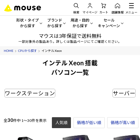
検索
マイページ
カート
店舗情報
メニュー
形状・タイプ
ブランド
用途・目的
セール
から探す
から探す
から探す
キャンペーン
マウスは3年保証で送料無料
形状・タイプから探す をすべてみる
mouse
一般向けパソコン
セール・キャンペーン
一部対象外の製品あり。詳しくは製品ページにてご確認ください。
HOME
CPUから探す
インテル Xeon
デスクトップPC
G TUNE
ゲーミングPC・ゲーム向けパソコン
期間限定セール
人気モデルが期間限定・お買
インテル Xeon 搭載
ノートPC
NEXTGEAR
クリエイティブ向け
パソコン一覧
アウトレットパソコン
すべて新品の旧モデル製品な
タブレット
DAIV
ビジネス向けパソコン
ワークステーション
サーバー
おすすめ目玉パソコン
サーバー
MousePro
学習向けパソコン
今イチオシのパソコンをピッ
ワークステーション
iiyama
スペック/パーツ別
Windows 11
|
Copilot+ PC
30
全
件中
1～30件を表示
人気順
価格が低い順
価格が高い順
Windows 11
|
Copilot+ PC
ディスプレイ
AIおすすめパソコン