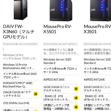
Windows 11
|
Copilot+ PC
Windows 11
|
Copilot+ PC
DAIV FW-
MousePro RV-
MousePro RV
X3N60（マルチ
X5S01
X3S01
GPUモデル）
[FWX3N60B7ACD1W02DEC
[RVX5S01B7ACAST02DEC]
[RVX3S01B7ACAST0
]
中小規模オフィスに最適
中小規模環境に求めら
な、コンパクトビジネスサ
信頼性と拡張性を備え
Windows 11 Pro
ーバー。
型サーバー。
インテル Xeon プロセッサー
Windows Server 2025
Windows Server 202
搭載、プロフェッショナル
Standard
Standard
Windows 11 Pro for
向けのパフォーマンスを発
Workstations 64ビット
インテル® Xeon® プロセッ
インテル® Xeon® 
揮するNVIDIA RTX PRO 6000
(DSP)
サー E-2436
サー E-2414
採用のクリエイター向けワ
インテル® Xeon® w3-2423
ークステーション。
プロセッサー
ASPEED AST2600
ASPEED AST2600
NVIDIA RTX PRO™ 6000
Blackwell Max-Q
16GB (16GB×1 / シン
16GB (16GB×1 / シン
Workstation Edition × 2基
グルチャネル)
グルチャネル)
256GB (32GB×8 / クア
ッドチャネル)
【RAID-1】 4TB
【RAID-1】 4TB
(4TB×2) ※ホットスワ
(4TB×2) ※ホットスワ
2TB (NVMe Gen5×4)
ップ対応
ップ対応
1年間ピックアップ修
1年間ピックアップ修
理保証・24時間×365
理保証・24時間×365
3年間センドバック修