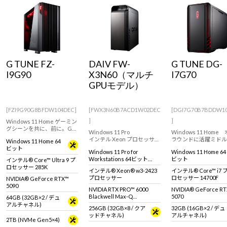
Windows 11
|
Copilot+ PC
Windows 11
|
Copilot+ PC
G TUNE FZ-
DAIV FW-
G TUNE DG-
I9G90
X3N60（マルチ
I7G70
GPUモデル）
[FZI9G90G8BFDW104DEC]
[FWX3N60B7ACD1W02DEC
[DGI7G70B7BDDW1
]
]
Windows 11 Home ゲーミン
グシーンを共に、前に。G
Windows 11 Pro
Windows 11 Home
TUNEのフルタワーゲーミン
インテル Xeon プロセッサー
ラウンドに活躍ミドル
Windows 11 Home 64
グPC！GeForce RTX 5090 &
搭載、プロフェッショナル
ス ゲーミングPC。GeF
ビット
インテル Core Ultra 9 プロ
Windows 11 Pro for
Windows 11 Home 64
向けのパフォーマンスを発
RTX 5070 & インテル C
セッサー 285K 搭載。※モニ
Workstations 64ビット
ビット
インテル® Core™ Ultra 9 プ
揮するNVIDIA RTX PRO 6000
プロセッサー 14700F
タ・マウス・キーボードは
(DSP)
ロセッサー 285K
採用のクリエイター向けワ
快適なゲームプレイや
インテル® Xeon® w3-2423
インテル® Core™ i7 
別売りです。
ークステーション。
編集、配信におすすめ
プロセッサー
ロセッサー 14700F
NVIDIA® GeForce RTX™
5090
NVIDIA RTX PRO™ 6000
NVIDIA® GeForce R
Blackwell Max-Q
5070
64GB (32GB×2 / デュ
Workstation Edition × 2基
アルチャネル)
256GB (32GB×8 / クア
32GB (16GB×2 / デュ
ッドチャネル)
アルチャネル)
2TB (NVMe Gen5×4)