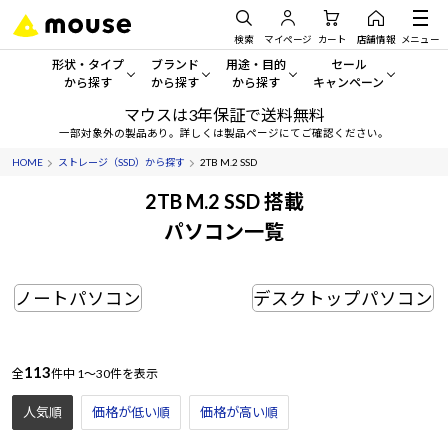
検索
マイページ
カート
店舗情報
メニュー
形状・タイプ
ブランド
用途・目的
セール
から探す
から探す
から探す
キャンペーン
マウスは3年保証で送料無料
形状・タイプから探す をすべてみる
mouse
一般向けパソコン
セール・キャンペーン
一部対象外の製品あり。詳しくは製品ページにてご確認ください。
HOME
ストレージ（SSD）から探す
2TB M.2 SSD
デスクトップPC
G TUNE
ゲーミングPC・ゲーム向けパソコン
期間限定セール
人気モデルが期間限定・お買
2TB M.2 SSD 搭載
ノートPC
NEXTGEAR
クリエイティブ向け
パソコン一覧
アウトレットパソコン
すべて新品の旧モデル製品な
タブレット
DAIV
ビジネス向けパソコン
ノートパソコン
デスクトップパソコン
おすすめ目玉パソコン
サーバー
MousePro
学習向けパソコン
今イチオシのパソコンをピッ
ワークステーション
iiyama
スペック/パーツ別
Windows 11
|
Copilot+ PC
113
全
件中
1～30件を表示
Windows 11
|
Copilot+ PC
人気順
価格が低い順
価格が高い順
ディスプレイ
AIおすすめパソコン