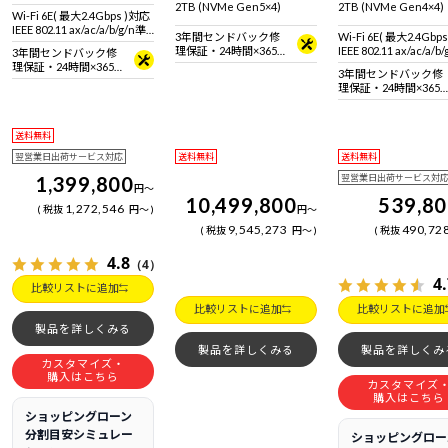
2TB (NVMe Gen5×4)
2TB (NVMe Gen4×4)
Wi-Fi 6E( 最大2.4Gbps )対応
IEEE 802.11 ax/ac/a/b/g/n準
3年間センドバック修
Wi-Fi 6E( 最大2.4Gbp
拠 ＋ Bluetooth 5内蔵
理保証・24時間×365
IEEE 802.11 ax/ac/a/b
3年間センドバック修
日電話サポート
拠 ＋ Bluetooth 5内蔵
理保証・24時間×365
3年間センドバック修
日電話サポート
理保証・24時間×365
日電話サポート
送料無料
翌営業日出荷サービス対応
送料無料
送料無料
1,399,800
翌営業日出荷サービス対
円
～
10,499,800
539,8
1,272,546
税抜
円
～
円
～
9,545,273
490,72
税抜
円
～
税抜
4.8
（4）
4
比較リストに追加
比較リストに追加
比較リストに追加
製品を詳しくみる
製品を詳しくみる
製品を詳しくみ
カスタマイズ・
購入はこちら
カスタマイズ
購入はこちら
ショッピングローン
分割目安シミュレー
ショッピングロー