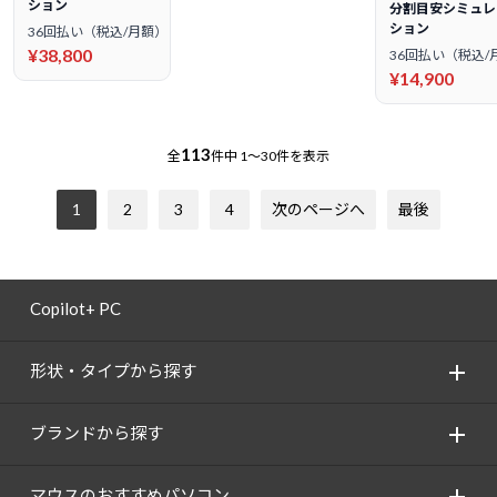
ション
分割目安シミュレ
ション
36回払い（税込/月額）
¥38,800
36回払い（税込/
¥14,900
113
全
件中
1～30件を表示
1
2
3
4
次のページへ
最後
Copilot+ PC
形状・タイプから探す
ブランドから探す
マウスのおすすめパソコン