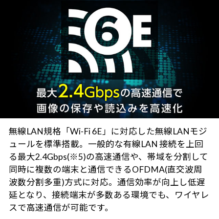
無線LAN規格「Wi-Fi 6E」に対応した無線LANモジ
ュールを標準搭載。一般的な有線LAN 接続を上回
る最大2.4Gbps(※5)の高速通信や、帯域を分割して
同時に複数の端末と通信できるOFDMA(直交波周
波数分割多重)方式に対応。通信効率が向上し低遅
延となり、接続端末が多数ある環境でも、ワイヤレ
スで高速通信が可能です。