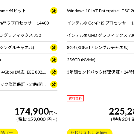
Enterprise特設ページをご覧ください
ード・マウス付属
 Home 64ビット
e™ i5 プロセッサー 14400
インテル® Core™ i5 プロセッサー 1
D グラフィックス 730
インテル® UHD グラフィックス 73
1 / シングルチャネル)
8GB (8GB×1 / シングルチャネル)
)
256GB (NVMe)
Wi-Fi 6E( 最大2.4Gbps )対応 IEEE 802.11 ax/ac/a/b/g/n準拠 ＋ Bluetooth 5内蔵
3年間センドバック修理保証・24時間×365日電話サポート
送料無料
174,900
225,2
円
～
159,000
204,
税抜
円
～
税抜
に追加
比較リストに追加