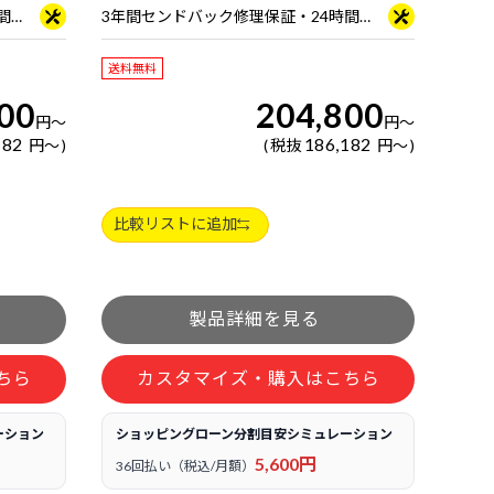
3年間センドバック修理保証・24時間×365日電話サポート
3年間センドバック修理保証・24時間×365日電話サポート
送料無料
00
204,800
円
～
円
～
182
186,182
円
～
税抜
円
～
比較リストに追加
ちら
カスタマイズ・購入はこちら
ーション
ショッピングローン分割目安シミュレーション
5,600円
36回払い（税込/月額）