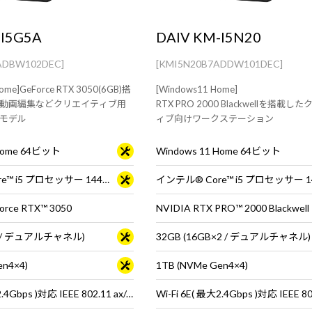
-I5G5A
DAIV KM-I5N20
ADBW102DEC]
[KMI5N20B7ADDW101DEC]
Home]GeForce RTX 3050(6GB)搭
[Windows11 Home]
動画編集などクリエイティブ用
RTX PRO 2000 Blackwellを搭載
モデル
ィブ向けワークステーション
 Home 64ビット
Windows 11 Home 64ビット
インテル® Core™ i5 プロセッサー 14400F
インテル® Core™ i5 プロセッサー 1
orce RTX™ 3050
NVIDIA RTX PRO™ 2000 Blackwell
×2 / デュアルチャネル)
32GB (16GB×2 / デュアルチャネル)
en4×4)
1TB (NVMe Gen4×4)
Wi-Fi 6E( 最大2.4Gbps )対応 IEEE 802.11 ax/ac/a/b/g/n準拠 ＋ Bluetooth 5内蔵