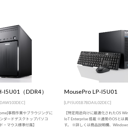
H-I5U01（DDR4）
MousePro LP-I5U01
BDAW103DEC]
[LPI5U01B7BDAIL02DEC]
11 Home]事務作業やブラウジングに
【特定用途向けに最適化されたOS Wind
ンダードデスクトップパソコ
IoT Enterprise 搭載 ※通常のOSと
ド・マウス標準付属】
す。 ※詳しくは商品説明欄、Windows 1