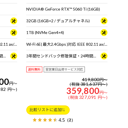
NVIDIA® GeForce RTX™ 5060 Ti (16GB)
32GB (16GB×2 / デュアルチャネル)
1TB (NVMe Gen4×4)
Wi-Fi 6E( 最大2.4Gbps )対応 IEEE 802.11 ax/ac/a/b/g/n準拠 ＋ Bluetooth 5内蔵
Wi-Fi 6E( 最大2.4Gbps )対応 IEEE 802.11 ax/ac/a/b/g/n準拠 ＋ Bluetooth 5内蔵
3年間センドバック修理保証・24時間×365日電話サポート
3年間センドバック修理保証・24時間×365日電話サポート
送料無料
翌営業日出荷サービス対応
00
419,800
円
～
円
～
381,637
税抜
円
～
359,800
182
円
～
円
～
327,091
税抜
円
～
比較リストに追加
4.5
（2）