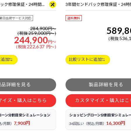
3年間センドバック修理保証・24時間×365日電話サポート
業日出荷サービス対応
送料無料
589,8
284,900
円
～
259,000
税抜
円
～
244,900
536,
税抜
円
～
222,637
税抜
円
～
に追加
比較リストに追加
マイズ・購入はこちら
カスタマイズ・購入はこ
ローン分割目安シミュレーション
ショッピングローン分割目安シミュレ
7,900円
16,300円
込/月額）
36回払い（税込/月額）