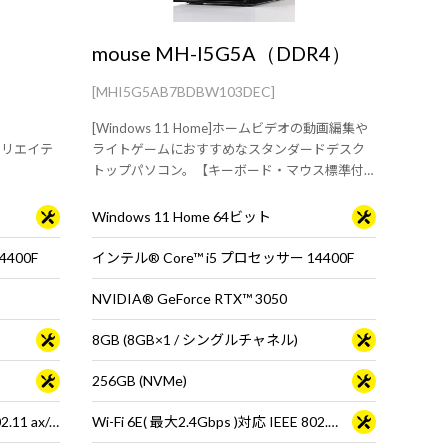
mouse MH-I5G5A（DDR4）
[MHI5G5AB7BDBW103DEC]
[Windows 11 Home]ホームビデオの動画編集や
したクリエイテ
ライトゲームにおすすめなスタンダードデスク
トップパソコン。【キーボード・マウス標準付
属】
Windows 11 Home 64ビット
4400F
インテル® Core™ i5 プロセッサー 14400F
NVIDIA® GeForce RTX™ 3050
8GB (8GB×1 / シングルチャネル)
256GB (NVMe)
Wi-Fi 6E( 最大2.4Gbps )対応 IEEE 802.11 ax/ac/a/b/g/n準拠 ＋ Bluetooth 5内蔵
Wi-Fi 6E( 最大2.4Gbps )対応 IEEE 802.11 ax/ac/a/b/g/n準拠 ＋ Bluetooth 5内蔵