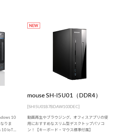
NEW
mouse SH-I5U01（DDR4）
[SHI5U01B7BDAW103DEC]
ows 10
動画再生やブラウジング、オフィスアプリの使
は異なりま
用におすすめなスリム型デスクトップパソコ
0 IoT
ン！【キーボード・マウス標準付属】