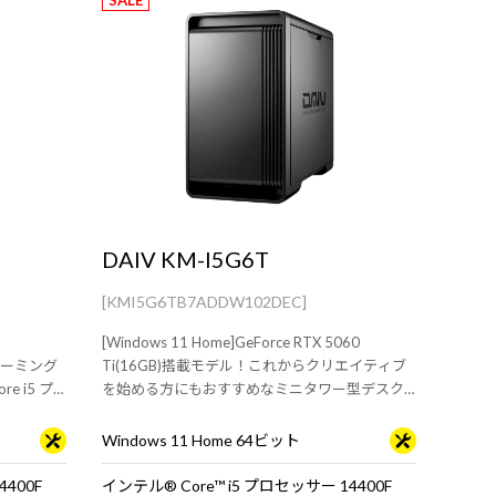
SALE
DAIV KM-I5G6T
[KMI5G6TB7ADDW102DEC]
[Windows 11 Home]GeForce RTX 5060
ゲーミング
Ti(16GB)搭載モデル！これからクリエイティブ
re i5 プ
を始める方にもおすすめなミニタワー型デスク
ームプレイ
トップPC
Windows 11 Home 64ビット
4400F
インテル® Core™ i5 プロセッサー 14400F