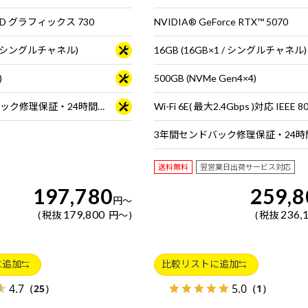
D グラフィックス 730
NVIDIA® GeForce RTX™ 5070
1 / シングルチャネル)
16GB (16GB×1 / シングルチャネル)
)
500GB (NVMe Gen4×4)
3年間センドバック修理保証・24時間×365日電話サポート
送料無料
翌営業日出荷サービス対応
197,780
259,8
円
～
179,800
236,
税抜
円
～
税抜
に追加
比較リストに追加
4.7
5.0
（25）
（1）