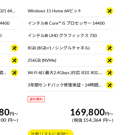
】※ キーボ
Windows 10 IoT Enterprise LTSC 2021 64ビット
Windows 11 Home 64ビット
4400
インテル® Core™ i5 プロセッサー 14400
0
インテル® UHD グラフィックス 730
8GB (8GB×1 / シングルチャネル)
256GB (NVMe)
3年間センドバック修理保証・24時間×365日電話サポート
Wi-Fi 6E( 最大2.4Gbps )対応 IEEE 802.11 ax/ac/a/b/g/n準拠 ＋ Bluetooth 5内蔵
3年間センドバック修理保証・24時間×365日電話サポート
送料無料
80
169,800
円
～
円
～
800
154,364
円
～
税抜
円
～
比較リストに追加