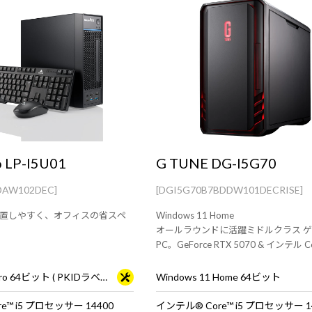
 LP-I5U01
G TUNE DG-I5G70
DAW102DEC]
[DGI5G70B7BDDW101DECRISE]
置しやすく、オフィスの省スペ
Windows 11 Home
オールラウンドに活躍ミドルクラス 
PC。GeForce RTX 5070 & インテル Co
ロセッサー 14400F 搭載。快適なゲ
や動画編集、配信におすすめです。
Windows 11 Pro 64ビット ( PKIDラベル貼付対応 )
Windows 11 Home 64ビット
e™ i5 プロセッサー 14400
インテル® Core™ i5 プロセッサー 1