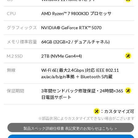
CPU
AMD Ryzen™ 7 9800X3D プロセッサ
グラフィックス
NVIDIA® GeForce RTX™ 5070
メモリ標準容量
64GB (32GB×2 / デュアルチャネル)
M.2 SSD
2TB (NVMe Gen4×4)
無線
Wi-Fi 6E( 最大2.4Gbps )対応 IEEE 802.11
ax/ac/a/b/g/n準拠 ＋ Bluetooth 5内蔵
保証期間
3年間センドバック修理保証・24時間×365
日電話サポート
カスタマイズ可
※部品状況によりカスタマイズできない場合がございます