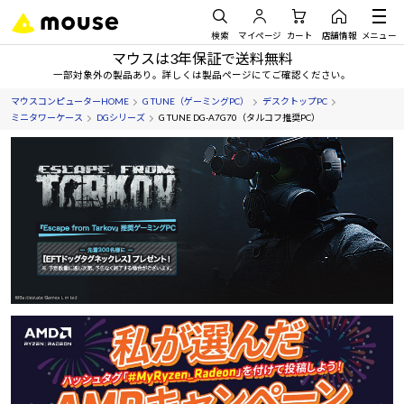
検索
マイページ
カート
店舗情報
メニュー
マウスは3年保証で送料無料
一部対象外の製品あり。詳しくは製品ページにてご確認ください。
マウスコンピューターHOME
G TUNE（ゲーミングPC）
デスクトップPC
ミニタワーケース
DGシリーズ
G TUNE DG-A7G70（タルコフ推奨PC）