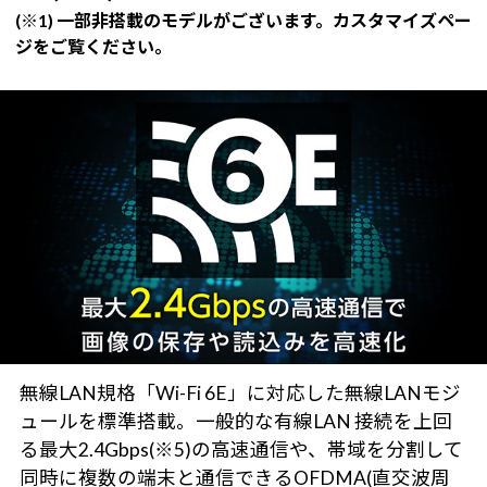
(※1) 一部非搭載のモデルがございます。カスタマイズペー
ジをご覧ください。
無線LAN規格「Wi-Fi 6E」に対応した無線LANモジ
ュールを標準搭載。一般的な有線LAN 接続を上回
る最大2.4Gbps(※5)の高速通信や、帯域を分割して
同時に複数の端末と通信できるOFDMA(直交波周