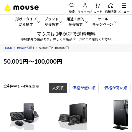
検索
マイページ
カート
店舗情報
メニュー
形状・タイプ
ブランド
用途・目的
セール
から探す
から探す
から探す
キャンペーン
マウスは3年保証で送料無料
形状・タイプから探す をすべてみる
mouse
一般向けパソコン
セール・キャンペーン
一部対象外の製品あり。詳しくは製品ページにてご確認ください。
HOME
価格から探す
50,001円～100,000円
デスクトップPC
G TUNE
ゲーミングPC・ゲーム向けパソコン
期間限定セール
人気モデルが期間限定・お買
50,001円～100,000円
ノートPC
NEXTGEAR
クリエイティブ向け
アウトレットパソコン
すべて新品の旧モデル製品な
タブレット
DAIV
ビジネス向けパソコン
4
全
件中
1～4件を表示
人気順
価格が低い順
価格が高い順
おすすめ目玉パソコン
サーバー
MousePro
学習向けパソコン
今イチオシのパソコンをピッ
ワークステーション
iiyama
スペック/パーツ別
Windows 11
|
Copilot+ PC
Windows 11
|
Copilot+ PC
ディスプレイ
AIおすすめパソコン