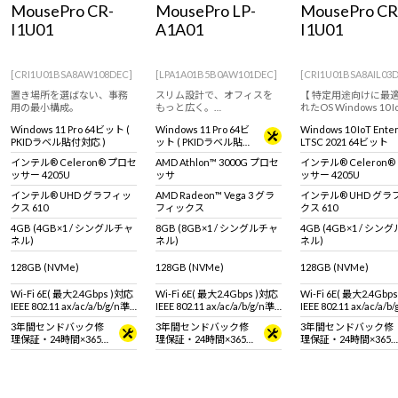
MousePro CR-
MousePro LP-
MousePro CR
Windows 11
|
Copilot+ PC
Windows 11
|
Copilot+ PC
I1U01
A1A01
I1U01
[CRI1U01BSA8AW108DEC]
[LPA1A01B5B0AW101DEC]
[CRI1U01BSA8AIL03
置き場所を選ばない、事務
スリム設計で、オフィスを
【 特定用途向けに最
用の最小構成。
もっと広く。
れたOS Windows 10 I
― 限られたスペースでも、
Enterprise 搭載 ※
Windows 11 Pro 64ビット (
Windows 11 Pro 64ビ
Windows 10 IoT Ente
快適な業務環境を。
とは異なります。 ※
PKIDラベル貼付対応 )
ット ( PKIDラベル貼付
LTSC 2021 64ビット
は商品説明欄、Window
対応 )
IoT Enterprise特
インテル® Celeron® プロセ
AMD Athlon™ 3000G プロセ
インテル® Celeron
ご覧ください】コンパ
ッサー 4205U
ッサ
ッサー 4205U
デスクトップパソコン
インテル® UHD グラフィッ
AMD Radeon™ Vega 3 グラ
インテル® UHD グラ
クス 610
フィックス
クス 610
4GB (4GB×1 / シングルチャ
8GB (8GB×1 / シングルチャ
4GB (4GB×1 / シン
ネル)
ネル)
ネル)
128GB (NVMe)
128GB (NVMe)
128GB (NVMe)
Wi-Fi 6E( 最大2.4Gbps )対応
Wi-Fi 6E( 最大2.4Gbps )対応
Wi-Fi 6E( 最大2.4Gbp
IEEE 802.11 ax/ac/a/b/g/n準
IEEE 802.11 ax/ac/a/b/g/n準
IEEE 802.11 ax/ac/a/b
拠 ＋ Bluetooth 5内蔵
拠 ＋ Bluetooth 5内蔵
拠 ＋ Bluetooth 5内蔵
3年間センドバック修
3年間センドバック修
3年間センドバック修
理保証・24時間×365
理保証・24時間×365
理保証・24時間×365
日電話サポート
日電話サポート
日電話サポート