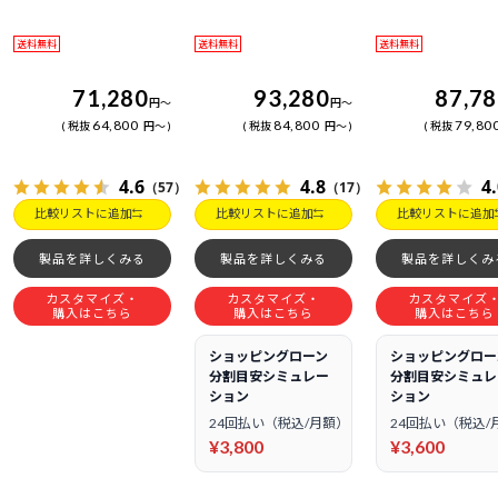
送料無料
送料無料
送料無料
71,280
93,280
87,7
円
～
円
～
64,800
84,800
79,80
税抜
円
～
税抜
円
～
税抜
4.6
4.8
4
（57）
（17）
比較リストに追加
比較リストに追加
比較リストに追加
製品を詳しくみる
製品を詳しくみる
製品を詳しくみ
カスタマイズ・
カスタマイズ・
カスタマイズ
購入はこちら
購入はこちら
購入はこちら
ショッピングローン
ショッピングロー
分割目安シミュレー
分割目安シミュレ
ション
ション
24回払い（税込/月額）
24回払い（税込/
¥3,800
¥3,600