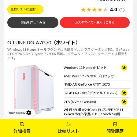
4.0
（1）
比較リストに追加
製品を詳しくみる
カスタマイズ・購入はこちら
G TUNE DG-A7G70（ホワイト）
Windows 11 Home オールラウンドに活躍ミドルクラス ゲーミングPC。GeForce
RTX 5070 & AMD Ryzen 7 9700X 搭載。 ※モニタ・マウス・キーボードは別売り
です。
Windows 11 Home 64ビット
AMD Ryzen™ 7 9700X プロセッサ
NVIDIA® GeForce RTX™ 5070
32GB (16GB×2 / デュアルチャネル)
2TB (NVMe Gen4×4)
Wi-Fi 6E( 最大2.4Gbps )対応 IEEE 802.11
ax/ac/a/b/g/n準拠 ＋ Bluetooth 5内蔵
3年間センドバック修理保証・24時
間×365日電話サポート
詳細検索
比較リスト
閲覧履歴
509,800
円
～