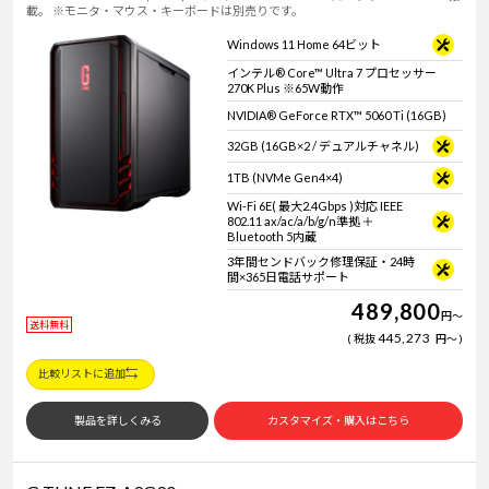
載。 ※モニタ・マウス・キーボードは別売りです。
Windows 11 Home 64ビット
インテル® Core™ Ultra 7 プロセッサー
270K Plus ※65W動作
NVIDIA® GeForce RTX™ 5060 Ti (16GB)
32GB (16GB×2 / デュアルチャネル)
1TB (NVMe Gen4×4)
Wi-Fi 6E( 最大2.4Gbps )対応 IEEE
802.11 ax/ac/a/b/g/n準拠 ＋
Bluetooth 5内蔵
3年間センドバック修理保証・24時
間×365日電話サポート
489,800
円
～
送料無料
445,273
税抜
円
～
比較リストに追加
製品を詳しくみる
カスタマイズ・購入はこちら