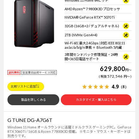
Windows 11 Home 64ビット
AMD Ryzen™ 7 9800X3D プロセッサ
NVIDIA® GeForce RTX™ 5070 Ti
32GB (16GB×2 / デュアルチャネル)
2TB (NVMe Gen4×4)
Wi-Fi 6E( 最大2.4Gbps )対応 IEEE 802.11
ax/ac/a/b/g/n準拠 ＋ Bluetooth 5内蔵
3年間センドバック修理保証・24時
間×365日電話サポート
629,800
円
～
送料無料
翌営業日出荷サービス対応
572,546
税抜
円
～
4.9
（8）
比較リストに追加
製品を詳しくみる
カスタマイズ・購入はこちら
G TUNE DG-A7G6T
Windows 11 Home オールラウンドに活躍ミドルクラス ゲーミングPC。GeForce
RTX 5060 Ti / 16GB & Ryzen 7 7800X3D 搭載。 ※モニタ・マウス・キーボードは
別売りです。