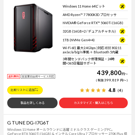
Windows 11 Home 64ビット
AMD Ryzen™ 7 7800X3D プロセッサ
NVIDIA® GeForce RTX™ 5060 Ti (16GB)
32GB (16GB×2 / デュアルチャネル)
1TB (NVMe Gen4×4)
Wi-Fi 6E( 最大2.4Gbps )対応 IEEE 802.11
ax/ac/a/b/g/n準拠 ＋ Bluetooth 5内蔵
3年間センドバック修理保証・24時
間×365日電話サポート
439,800
円
～
送料無料
翌営業日出荷サービス対応
399,819
税抜
円
～
4.8
（4）
比較リストに追加
製品を詳しくみる
カスタマイズ・購入はこちら
G TUNE DG-I7G6T
Windows 11 Home オールラウンドに活躍 ミドルクラス ゲーミングPC。
GeForce RTX 5060 Ti (16GB) & インテル Core Ultra 7 プロセッサー 270K Plus 搭