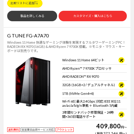
比較リストに追加
製品を詳しくみる
カスタマイズ・購入はこちら
G TUNE FG-A7A70
Windows 11 Home 快適なゲーミング体験を実現するフルタワーゲーミングPC！
RADEON RX 9070 (16GB) & AMD Ryzen 7 9700X 搭載。※モニタ・マウス・キー
ボードは別売りです。
Windows 11 Home 64ビット
AMD Ryzen™ 7 9700X プロセッサ
AMD RADEON™ RX 9070
32GB (16GB×2 / デュアルチャネル)
1TB (NVMe Gen4×4)
Wi-Fi 6E( 最大2.4Gbps )対応 IEEE 802.11
ax/ac/a/b/g/n準拠 ＋ Bluetooth 5内蔵
3年間センドバック修理保証・24時
間×365日電話サポート
409,800
円
～
送料無料
翌営業日出荷サービス対応
アウトレット
372,546
税抜
円
～