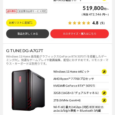
519,800
円
～
送料無料
翌営業日出荷サービス対応
472,546
税抜
円
～
4.8
（5）
比較リストに追加
製品を詳しくみる
カスタマイズ・購入はこちら
G TUNE DG-A7G7T
Windows 11 Home 高性能グラフィックスGeForce RTX 5070 Ti を搭載したゲー
ミングPC。快適なゲームプレイや動画編集、配信におすすめです。※モニタ・マ
ウス・キーボードは別売りです。
Windows 11 Home 64ビット
AMD Ryzen™ 7 7700 プロセッサ
NVIDIA® GeForce RTX™ 5070 Ti
32GB (16GB×2 / デュアルチャネル)
2TB (NVMe Gen4×4)
Wi-Fi 6E( 最大2.4Gbps )対応 IEEE 802.11
ax/ac/a/b/g/n準拠 ＋ Bluetooth 5内蔵