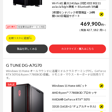
Wi-Fi 6E( 最大2.4Gbps )対応 IEEE 802.11
ax/ac/a/b/g/n準拠 ＋ Bluetooth 5内蔵
3年間センドバック修理保証・24時
間×365日電話サポート
469,900
円
～
送料無料
翌営業日出荷サービス対応
427,182
税抜
円
～
比較リストに追加
製品を詳しくみる
カスタマイズ・購入はこちら
G TUNE DG-A7G70
Windows 11 Home オールラウンドに活躍ミドルクラス ゲーミングPC。GeForce
RTX 5070 & Ryzen 7 7800X3D 搭載。 ※モニタ・マウス・キーボードは別売りで
す。
SALE
Windows 11 Home 64ビット
AMD Ryzen™ 7 7800X3D プロセッサ
NVIDIA® GeForce RTX™ 5070
32GB (16GB×2 / デュアルチャネル)