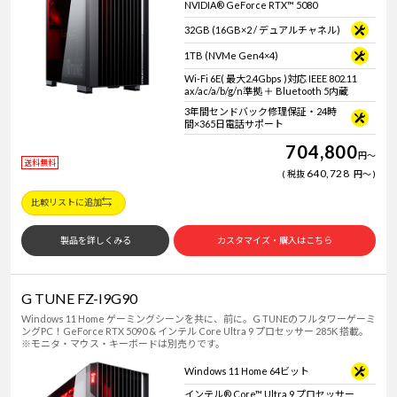
NVIDIA® GeForce RTX™ 5080
32GB (16GB×2 / デュアルチャネル)
1TB (NVMe Gen4×4)
Wi-Fi 6E( 最大2.4Gbps )対応 IEEE 802.11
ax/ac/a/b/g/n準拠 ＋ Bluetooth 5内蔵
3年間センドバック修理保証・24時
間×365日電話サポート
704,800
円
～
送料無料
640,728
税抜
円
～
比較リストに追加
製品を詳しくみる
カスタマイズ・購入はこちら
G TUNE FZ-I9G90
Windows 11 Home ゲーミングシーンを共に、前に。G TUNEのフルタワーゲーミ
ングPC！GeForce RTX 5090 & インテル Core Ultra 9 プロセッサー 285K 搭載。
※モニタ・マウス・キーボードは別売りです。
Windows 11 Home 64ビット
インテル® Core™ Ultra 9 プロセッサー