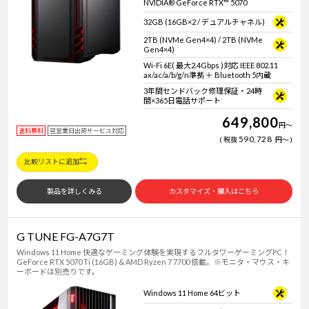
NVIDIA® GeForce RTX™ 5070
32GB (16GB×2 / デュアルチャネル)
2TB (NVMe Gen4×4) / 2TB (NVMe
Gen4×4)
Wi-Fi 6E( 最大2.4Gbps )対応 IEEE 802.11
ax/ac/a/b/g/n準拠 ＋ Bluetooth 5内蔵
3年間センドバック修理保証・24時
間×365日電話サポート
649,800
円
～
送料無料
翌営業日出荷サービス対応
590,728
税抜
円
～
比較リストに追加
製品を詳しくみる
カスタマイズ・購入はこちら
G TUNE FG-A7G7T
Windows 11 Home 快適なゲーミング体験を実現するフルタワーゲーミングPC！
GeForce RTX 5070 Ti (16GB) & AMD Ryzen 7 7700 搭載。※モニタ・マウス・キ
ーボードは別売りです。
Windows 11 Home 64ビット