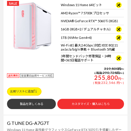
SALE
Windows 11 Home 64ビット
AMD Ryzen™ 7 5700X プロセッサ
NVIDIA® GeForce RTX™ 5060 Ti (8GB)
16GB (8GB×2 / デュアルチャネル)
1TB (NVMe Gen4×4)
Wi-Fi 6E( 最大2.4Gbps )対応 IEEE 802.11
ax/ac/a/b/g/n準拠 ＋ Bluetooth 5内蔵
3年間センドバック修理保証・24時
間×365日電話サポート
319,800
円
～
290,728
税抜
円
～
送料無料
翌営業日出荷サービス対応
255,800
円
～
232,546
税抜
円
～
比較リストに追加
製品を詳しくみる
カスタマイズ・購入はこちら
G TUNE DG-A7G7T
Windows 11 Home 高性能グラフィックスGeForce RTX 5070 Ti を搭載したゲー