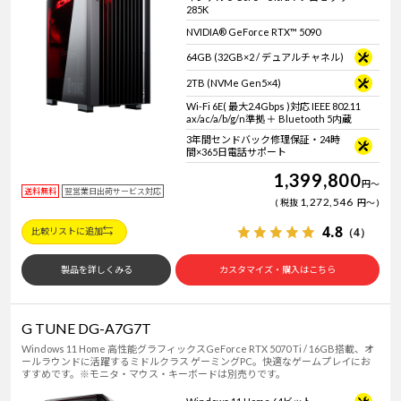
285K
NVIDIA® GeForce RTX™ 5090
64GB (32GB×2 / デュアルチャネル)
2TB (NVMe Gen5×4)
Wi-Fi 6E( 最大2.4Gbps )対応 IEEE 802.11
ax/ac/a/b/g/n準拠 ＋ Bluetooth 5内蔵
3年間センドバック修理保証・24時
間×365日電話サポート
1,399,800
円
～
送料無料
翌営業日出荷サービス対応
1,272,546
税抜
円
～
4.8
（4）
比較リストに追加
製品を詳しくみる
カスタマイズ・購入はこちら
G TUNE DG-A7G7T
Windows 11 Home 高性能グラフィックスGeForce RTX 5070 Ti / 16GB搭載、オ
ールラウンドに活躍するミドルクラス ゲーミングPC。快適なゲームプレイにお
すすめです。※モニタ・マウス・キーボードは別売りです。