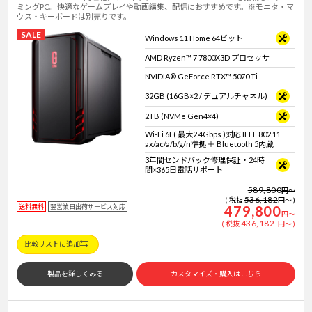
ミングPC。快適なゲームプレイや動画編集、配信におすすめです。※モニタ・マ
ウス・キーボードは別売りです。
SALE
Windows 11 Home 64ビット
AMD Ryzen™ 7 7800X3D プロセッサ
NVIDIA® GeForce RTX™ 5070 Ti
32GB (16GB×2 / デュアルチャネル)
2TB (NVMe Gen4×4)
Wi-Fi 6E( 最大2.4Gbps )対応 IEEE 802.11
ax/ac/a/b/g/n準拠 ＋ Bluetooth 5内蔵
3年間センドバック修理保証・24時
間×365日電話サポート
589,800
円
～
536,182
税抜
円
～
送料無料
翌営業日出荷サービス対応
479,800
円
～
436,182
税抜
円
～
比較リストに追加
製品を詳しくみる
カスタマイズ・購入はこちら