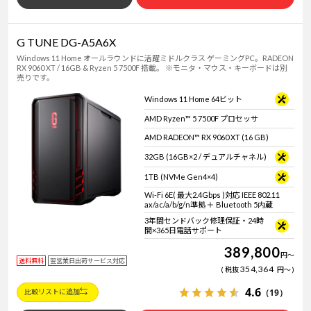
G TUNE DG-A5A6X
Windows 11 Home オールラウンドに活躍ミドルクラス ゲーミングPC。RADEON
RX 9060 XT / 16GB & Ryzen 5 7500F 搭載。 ※モニタ・マウス・キーボードは別
売りです。
Windows 11 Home 64ビット
AMD Ryzen™ 5 7500F プロセッサ
AMD RADEON™ RX 9060 XT (16 GB)
32GB (16GB×2 / デュアルチャネル)
1TB (NVMe Gen4×4)
Wi-Fi 6E( 最大2.4Gbps )対応 IEEE 802.11
ax/ac/a/b/g/n準拠 ＋ Bluetooth 5内蔵
3年間センドバック修理保証・24時
間×365日電話サポート
389,800
円
～
送料無料
翌営業日出荷サービス対応
354,364
税抜
円
～
4.6
（19）
比較リストに追加