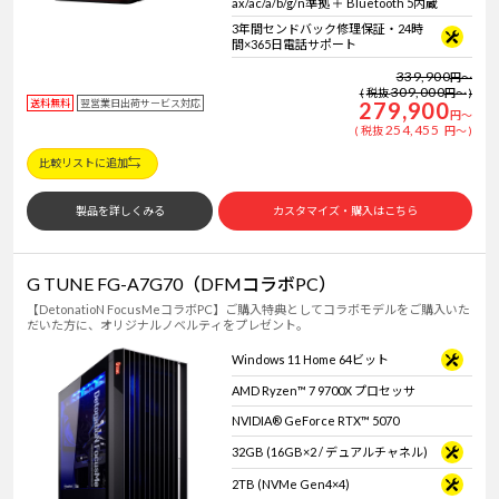
ax/ac/a/b/g/n準拠 ＋ Bluetooth 5内蔵
3年間センドバック修理保証・24時
間×365日電話サポート
339,900
円
～
309,000
税抜
円
～
送料無料
翌営業日出荷サービス対応
279,900
円
～
254,455
税抜
円
～
比較リストに追加
製品を詳しくみる
カスタマイズ・購入はこちら
G TUNE FG-A7G70（DFMコラボPC）
【DetonatioN FocusMeコラボPC】ご購入特典としてコラボモデルをご購入いた
だいた方に、オリジナルノベルティをプレゼント。
Windows 11 Home 64ビット
AMD Ryzen™ 7 9700X プロセッサ
NVIDIA® GeForce RTX™ 5070
32GB (16GB×2 / デュアルチャネル)
2TB (NVMe Gen4×4)