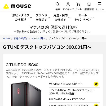
検索
マイページ
カート
店舗情報
メニュー
形状・タイプ
ブランド
用途・目的
セール
から探す
から探す
から探す
キャンペーン
マウスは3年保証で送料無料
形状・タイプから探す をすべてみる
mouse
一般向けパソコン
セール・キャンペーン
一部対象外の製品あり。詳しくは製品ページにてご確認ください。
HOME
価格から探す
300,001円～
デスクトップパソコン 300,001円～
デスクトップPC
G TUNE
ゲーミングPC・ゲーム向けパソコン
期間限定セール
人気モデルが期間限定・お買
G TUNE デスクトップパソコン 300,001円～
ノートPC
NEXTGEAR
クリエイティブ向け
アウトレットパソコン
すべて新品の旧モデル製品な
タブレット
DAIV
ビジネス向けパソコン
G TUNE DG-I5G60
Windows 11 Home 初めてのゲーミングPCにもおすすめ。インテル Core Ultra 5
おすすめ目玉パソコン
プロセッサー 250K Plus と GeForce RTX 5060搭載のミニタワー型デスクトップ
サーバー
MousePro
学習向けパソコン
今イチオシのパソコンをピッ
PC。※モニタ・マウス・キーボードは別売りです。
Windows 11 Home 64ビット
ワークステーション
iiyama
スペック/パーツ別
Windows 11
|
Copilot+ PC
インテル® Core™ Ultra 5 プロセッサー
250K Plus ※65W動作
Windows 11
|
Copilot+ PC
ディスプレイ
AIおすすめパソコン
NVIDIA® GeForce RTX™ 5060
16GB (8GB×2 / デュアルチャネル)