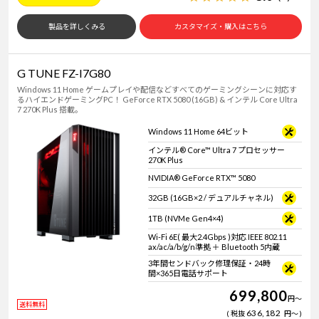
製品を詳しくみる
カスタマイズ・購入はこちら
G TUNE FZ-I7G80
Windows 11 Home ゲームプレイや配信などすべてのゲーミングシーンに対応す
るハイエンドゲーミングPC！ GeForce RTX 5080 (16GB) & インテル Core Ultra
7 270K Plus 搭載。
Windows 11 Home 64ビット
インテル® Core™ Ultra 7 プロセッサー
270K Plus
NVIDIA® GeForce RTX™ 5080
32GB (16GB×2 / デュアルチャネル)
1TB (NVMe Gen4×4)
Wi-Fi 6E( 最大2.4Gbps )対応 IEEE 802.11
ax/ac/a/b/g/n準拠 ＋ Bluetooth 5内蔵
3年間センドバック修理保証・24時
間×365日電話サポート
699,800
円
～
送料無料
636,182
税抜
円
～