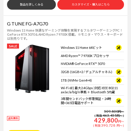
製品を詳しくみる
カスタマイズ・購入はこちら
G TUNE FG-A7G70
Windows 11 Home 快適なゲーミング体験を実現するフルタワーゲーミングPC！
GeForce RTX 5070 & AMD Ryzen 7 9700X 搭載。※モニタ・マウス・キーボード
は別売りです。
SALE
Windows 11 Home 64ビット
AMD Ryzen™ 7 9700X プロセッサ
NVIDIA® GeForce RTX™ 5070
32GB (16GB×2 / デュアルチャネル)
1TB (NVMe Gen4×4)
Wi-Fi 6E( 最大2.4Gbps )対応 IEEE 802.11
ax/ac/a/b/g/n準拠 ＋ Bluetooth 5内蔵
3年間センドバック修理保証・24時
間×365日電話サポート
509,800
円
～
463,455
税抜
円
～
送料無料
429,800
円
～
390,728
税抜
円
～