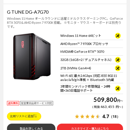
G TUNE DG-A7G70
Windows 11 Home オールラウンドに活躍ミドルクラス ゲーミングPC。GeForce
RTX 5070 & AMD Ryzen 7 9700X 搭載。 ※モニタ・マウス・キーボードは別売り
です。
Windows 11 Home 64ビット
AMD Ryzen™ 7 9700X プロセッサ
NVIDIA® GeForce RTX™ 5070
32GB (16GB×2 / デュアルチャネル)
2TB (NVMe Gen4×4)
Wi-Fi 6E( 最大2.4Gbps )対応 IEEE 802.11
ax/ac/a/b/g/n準拠 ＋ Bluetooth 5内蔵
3年間センドバック修理保証・24時
間×365日電話サポート
509,800
円
～
送料無料
翌営業日出荷サービス対応
463,455
税抜
円
～
4.7
（18）
比較リストに追加
製品を詳しくみる
カスタマイズ・購入はこちら