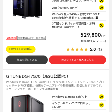
32GB (16GB×2 / デュアルチャネル)
2TB (NVMe Gen4×4)
Wi-Fi 6E( 最大2.4Gbps )対応 IEEE 802.11
ax/ac/a/b/g/n準拠 ＋ Bluetooth 5内蔵
3年間センドバック修理保証・24時
間×365日電話サポート
529,800
円
～
送料無料
翌営業日出荷サービス対応
481,637
税抜
円
～
5.0
（2）
比較リストに追加
製品を詳しくみる
カスタマイズ・購入はこちら
G TUNE DG-I7G70（JESU公認PC）
Windows 11 Home【JESU公認PC】GeForce RTX 5070 & インテル Core i7 プロ
セッサー 14700F 搭載。快適なゲームプレイや動画編集、配信におすすめです。
※ゲーミングキーボード・マウス標準搭載
Windows 11 Home 64ビット
インテル® Core™ i7 プロセッサー
14700F