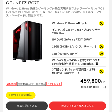
G TUNE FZ-I7G7T
Windows 11 Home 快適なゲーミング体験を実現するフルタワーゲーミングPC！
GeForce RTX 5070 Ti (16GB) & Core Ultra 7 270K Plus 搭載。※モニタ・マウ
ス・キーボードは別売りです。
Windows 11 Home 64ビット
インテル® Core™ Ultra 7 プロセッサー
270K Plus
NVIDIA® GeForce RTX™ 5070 Ti
16GB (16GB×1 / シングルチャネル)
1TB (NVMe Gen4×4)
Wi-Fi 6E( 最大2.4Gbps )対応 IEEE 802.11
ax/ac/a/b/g/n準拠 ＋ Bluetooth 5内蔵
3年間センドバック修理保証・24時
間×365日電話サポート
459,800
円
～
送料無料
翌営業日出荷サービス対応
アウトレット
418,000
税抜
円
～
比較リストに追加
製品を詳しくみる
カスタマイズ・購入はこちら