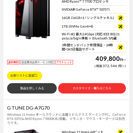
AMD Ryzen™ 7 7700 プロセッサ
NVIDIA® GeForce RTX™ 5070 Ti
16GB (16GB×1 / シングルチャネル)
1TB (NVMe Gen4×4)
Wi-Fi 6E( 最大2.4Gbps )対応 IEEE 802.11
ax/ac/a/b/g/n準拠 ＋ Bluetooth 5内蔵
3年間センドバック修理保証・24時
間×365日電話サポート
409,800
円
～
送料無料
翌営業日出荷サービス対応
アウトレット
372,546
税抜
円
～
比較リストに追加
製品を詳しくみる
カスタマイズ・購入はこちら
G TUNE DG-A7G70
Windows 11 Home オールラウンドに活躍ミドルクラス ゲーミングPC。GeForce
RTX 5070 & AMD Ryzen 7 9800X3D 搭載。 ※モニタ・マウス・キーボードは別売
りです。
Windows 11 Home 64ビット