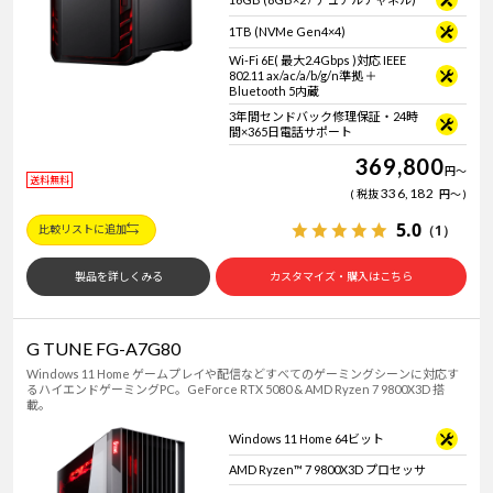
Windows 11
|
Copilot+ PC
Windows 11
|
Copilot+ PC
1TB (NVMe Gen4×4)
Wi-Fi 6E( 最大2.4Gbps )対応 IEEE
802.11 ax/ac/a/b/g/n準拠 ＋
Bluetooth 5内蔵
3年間センドバック修理保証・24時
間×365日電話サポート
369,800
円
～
送料無料
336,182
税抜
円
～
5.0
（1）
比較リストに追加
製品を詳しくみる
カスタマイズ・購入はこちら
G TUNE FG-A7G80
Windows 11 Home ゲームプレイや配信などすべてのゲーミングシーンに対応す
るハイエンドゲーミングPC。GeForce RTX 5080 & AMD Ryzen 7 9800X3D 搭
載。
Windows 11 Home 64ビット
AMD Ryzen™ 7 9800X3D プロセッサ