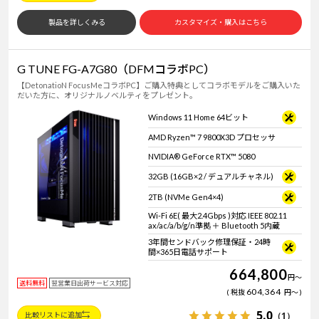
製品を詳しくみる
カスタマイズ・購入はこちら
G TUNE FG-A7G80（DFMコラボPC）
【DetonatioN FocusMeコラボPC】ご購入特典としてコラボモデルをご購入いた
だいた方に、オリジナルノベルティをプレゼント。
Windows 11 Home 64ビット
AMD Ryzen™ 7 9800X3D プロセッサ
NVIDIA® GeForce RTX™ 5080
32GB (16GB×2 / デュアルチャネル)
2TB (NVMe Gen4×4)
Wi-Fi 6E( 最大2.4Gbps )対応 IEEE 802.11
ax/ac/a/b/g/n準拠 ＋ Bluetooth 5内蔵
3年間センドバック修理保証・24時
間×365日電話サポート
664,800
円
～
送料無料
翌営業日出荷サービス対応
604,364
税抜
円
～
5.0
（1）
比較リストに追加