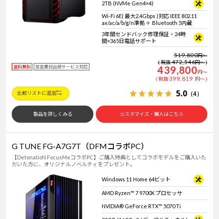
2TB (NVMe Gen4×4)
Wi-Fi 6E( 最大2.4Gbps )対応 IEEE 802.11
ax/ac/a/b/g/n準拠 ＋ Bluetooth 5内蔵
3年間センドバック修理保証・24時
間×365日電話サポート
519,800
円
～
472,546
税抜
円
～
送料無料
翌営業日出荷サービス対応
439,800
円
～
399,819
税抜
円
～
5.0
（4）
比較リストに追加
製品を詳しくみる
カスタマイズ・購入はこちら
G TUNE FG-A7G7T（DFMコラボPC）
【DetonatioN FocusMeコラボPC】ご購入特典としてコラボモデルをご購入いた
だいた方に、オリジナルノベルティをプレゼント。
Windows 11 Home 64ビット
AMD Ryzen™ 7 9700X プロセッサ
NVIDIA® GeForce RTX™ 5070 Ti