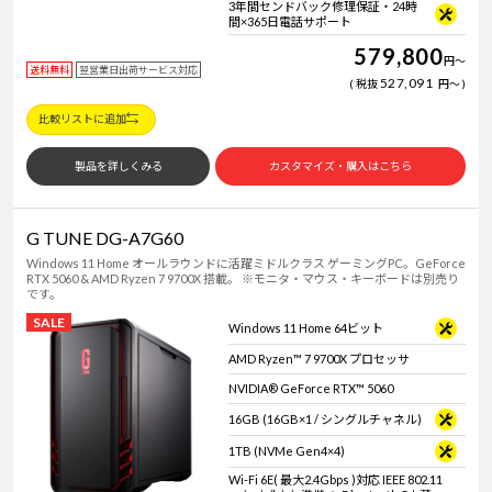
3年間センドバック修理保証・24時
間×365日電話サポート
579,800
円
～
送料無料
翌営業日出荷サービス対応
527,091
税抜
円
～
比較リストに追加
製品を詳しくみる
カスタマイズ・購入はこちら
G TUNE DG-A7G60
Windows 11 Home オールラウンドに活躍ミドルクラス ゲーミングPC。GeForce
RTX 5060 & AMD Ryzen 7 9700X 搭載。 ※モニタ・マウス・キーボードは別売り
です。
SALE
Windows 11 Home 64ビット
AMD Ryzen™ 7 9700X プロセッサ
NVIDIA® GeForce RTX™ 5060
16GB (16GB×1 / シングルチャネル)
1TB (NVMe Gen4×4)
Wi-Fi 6E( 最大2.4Gbps )対応 IEEE 802.11