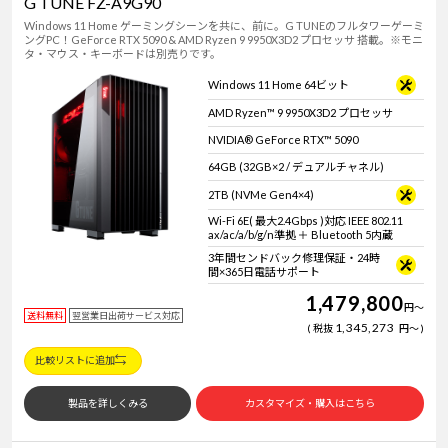
G TUNE FZ-A9G90
Windows 11 Home ゲーミングシーンを共に、前に。G TUNEのフルタワーゲーミ
ングPC！GeForce RTX 5090 & AMD Ryzen 9 9950X3D2 プロセッサ 搭載。※モニ
タ・マウス・キーボードは別売りです。
Windows 11 Home 64ビット
AMD Ryzen™ 9 9950X3D2 プロセッサ
NVIDIA® GeForce RTX™ 5090
64GB (32GB×2 / デュアルチャネル)
2TB (NVMe Gen4×4)
Wi-Fi 6E( 最大2.4Gbps )対応 IEEE 802.11
ax/ac/a/b/g/n準拠 ＋ Bluetooth 5内蔵
3年間センドバック修理保証・24時
間×365日電話サポート
1,479,800
円
～
送料無料
翌営業日出荷サービス対応
1,345,273
税抜
円
～
比較リストに追加
製品を詳しくみる
カスタマイズ・購入はこちら