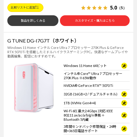
5.0
（5）
比較リストに追加
製品を詳しくみる
カスタマイズ・購入はこちら
G TUNE DG-I7G7T（ホワイト）
Windows 11 Home インテル Core Ultra 7 プロセッサー 270K Plus & GeForce
RTX 5070 Ti を搭載したミドルハイクラスゲーミングPC。快適なゲームプレイや
動画編集、配信におすすめです。
Windows 11 Home 64ビット
インテル® Core™ Ultra 7 プロセッサー
270K Plus ※65W動作
NVIDIA® GeForce RTX™ 5070 Ti
32GB (16GB×2 / デュアルチャネル)
1TB (NVMe Gen4×4)
Wi-Fi 6E( 最大2.4Gbps )対応 IEEE
802.11 ax/ac/a/b/g/n準拠 ＋
Bluetooth 5内蔵
3年間センドバック修理保証・24時
間×365日電話サポート