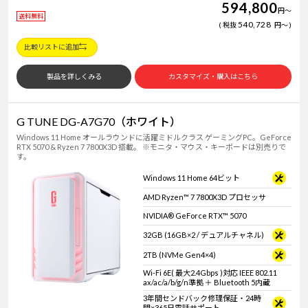
594,800
円
～
送料無料
540,728
税抜
円
～
比較リストに追加
製品を詳しくみる
カスタマイズ・購入はこちら
G TUNE DG-A7G70（ホワイト）
Windows 11 Home オールラウンドに活躍ミドルクラス ゲーミングPC。GeForce
RTX 5070 & Ryzen 7 7800X3D 搭載。 ※モニタ・マウス・キーボードは別売りで
す。
Windows 11 Home 64ビット
AMD Ryzen™ 7 7800X3D プロセッサ
NVIDIA® GeForce RTX™ 5070
32GB (16GB×2 / デュアルチャネル)
2TB (NVMe Gen4×4)
Wi-Fi 6E( 最大2.4Gbps )対応 IEEE 802.11
ax/ac/a/b/g/n準拠 ＋ Bluetooth 5内蔵
3年間センドバック修理保証・24時
間×365日電話サポート