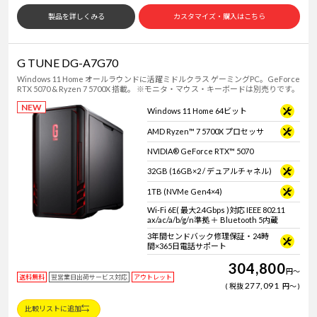
製品を詳しくみる
カスタマイズ・購入はこちら
G TUNE DG-A7G70
Windows 11 Home オールラウンドに活躍ミドルクラス ゲーミングPC。GeForce
RTX 5070 & Ryzen 7 5700X 搭載。 ※モニタ・マウス・キーボードは別売りです。
NEW
Windows 11 Home 64ビット
AMD Ryzen™ 7 5700X プロセッサ
NVIDIA® GeForce RTX™ 5070
32GB (16GB×2 / デュアルチャネル)
1TB (NVMe Gen4×4)
Wi-Fi 6E( 最大2.4Gbps )対応 IEEE 802.11
ax/ac/a/b/g/n準拠 ＋ Bluetooth 5内蔵
3年間センドバック修理保証・24時
間×365日電話サポート
304,800
円
～
送料無料
翌営業日出荷サービス対応
アウトレット
277,091
税抜
円
～
比較リストに追加