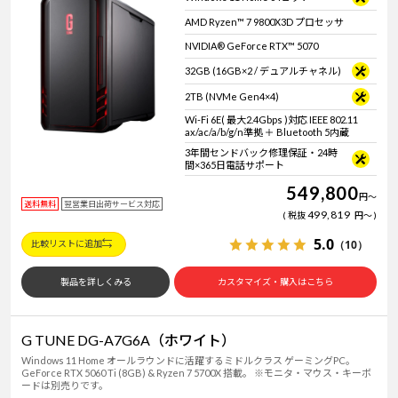
AMD Ryzen™ 7 9800X3D プロセッサ
NVIDIA® GeForce RTX™ 5070
32GB (16GB×2 / デュアルチャネル)
2TB (NVMe Gen4×4)
Wi-Fi 6E( 最大2.4Gbps )対応 IEEE 802.11
ax/ac/a/b/g/n準拠 ＋ Bluetooth 5内蔵
3年間センドバック修理保証・24時
間×365日電話サポート
549,800
円
～
送料無料
翌営業日出荷サービス対応
499,819
税抜
円
～
5.0
（10）
比較リストに追加
製品を詳しくみる
カスタマイズ・購入はこちら
G TUNE DG-A7G6A（ホワイト）
Windows 11 Home オールラウンドに活躍するミドルクラス ゲーミングPC。
GeForce RTX 5060 Ti (8GB) & Ryzen 7 5700X 搭載。 ※モニタ・マウス・キーボ
ードは別売りです。