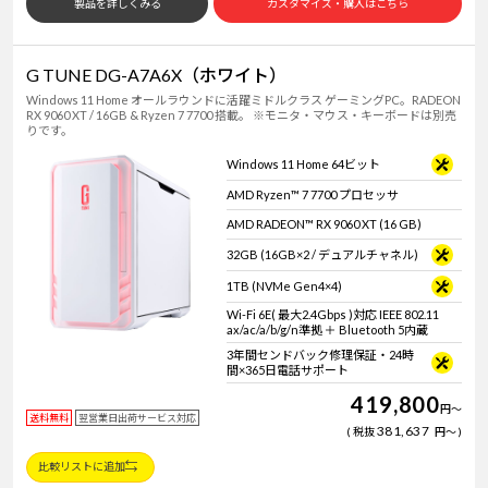
製品を詳しくみる
カスタマイズ・購入はこちら
G TUNE DG-A7A6X（ホワイト）
Windows 11 Home オールラウンドに活躍ミドルクラス ゲーミングPC。RADEON
RX 9060 XT / 16GB & Ryzen 7 7700 搭載。 ※モニタ・マウス・キーボードは別売
りです。
Windows 11 Home 64ビット
AMD Ryzen™ 7 7700 プロセッサ
AMD RADEON™ RX 9060 XT (16 GB)
32GB (16GB×2 / デュアルチャネル)
1TB (NVMe Gen4×4)
Wi-Fi 6E( 最大2.4Gbps )対応 IEEE 802.11
ax/ac/a/b/g/n準拠 ＋ Bluetooth 5内蔵
3年間センドバック修理保証・24時
間×365日電話サポート
419,800
円
～
送料無料
翌営業日出荷サービス対応
381,637
税抜
円
～
比較リストに追加