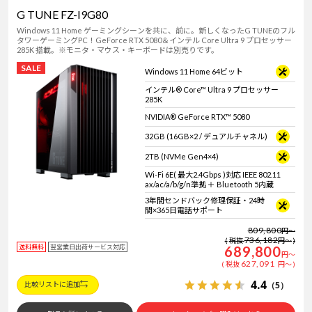
G TUNE FZ-I9G80
Windows 11 Home ゲーミングシーンを共に、前に。新しくなったG TUNEのフル
タワーゲーミングPC！GeForce RTX 5080＆インテル Core Ultra 9 プロセッサー
285K 搭載。※モニタ・マウス・キーボードは別売りです。
SALE
Windows 11 Home 64ビット
インテル® Core™ Ultra 9 プロセッサー
285K
NVIDIA® GeForce RTX™ 5080
32GB (16GB×2 / デュアルチャネル)
2TB (NVMe Gen4×4)
Wi-Fi 6E( 最大2.4Gbps )対応 IEEE 802.11
ax/ac/a/b/g/n準拠 ＋ Bluetooth 5内蔵
3年間センドバック修理保証・24時
間×365日電話サポート
809,800
円
～
736,182
税抜
円
～
送料無料
翌営業日出荷サービス対応
689,800
円
～
627,091
税抜
円
～
4.4
（5）
比較リストに追加