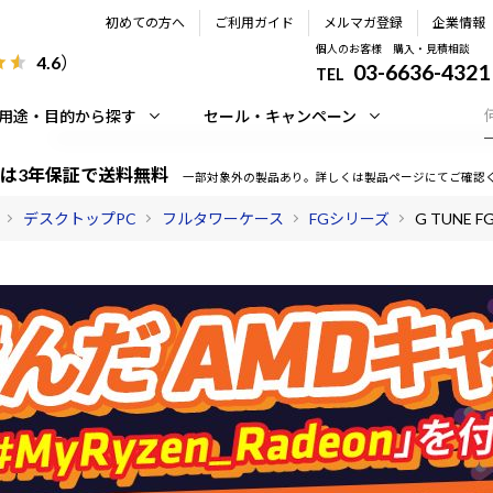
初めての方へ
ご利用ガイド
メルマガ登録
企業情報
個人のお客様 購入・見積相談
4.6
）
03-6636-4321
TEL
用途・目的から探す
セール・キャンペーン
は3年保証で送料無料
一部対象外の製品あり。詳しくは製品ページにてご確認
デスクトップPC
フルタワーケース
FGシリーズ
G TUNE F