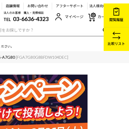
店舗情報
お問い合わせ
アフターサポート
法人様向け
法人のお客様 購入・見積相談
マイページ
カート
03-6636-4323
TEL
閲覧履歴
比較リスト
ください。
G-A7G80
[FGA7G80G8BFDW104DEC]