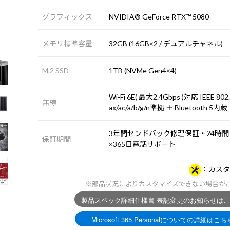
グラフィックス
NVIDIA® GeForce RTX™ 5080
メモリ標準容量
32GB (16GB×2 / デュアルチャネル)
M.2 SSD
1TB (NVMe Gen4×4)
Wi-Fi 6E( 最大2.4Gbps )対応 IEEE 802
無線
ax/ac/a/b/g/n準拠 ＋ Bluetooth 5内蔵
3年間センドバック修理保証・24時間
保証期間
×365日電話サポート
カスタ
※部品状況によりカスタマイズできない場合が