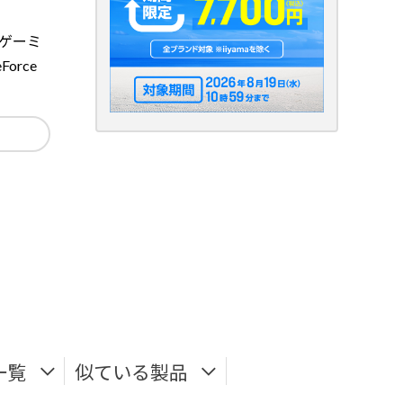
のゲーミ
rce
一覧
似ている製品