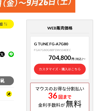
加
WEB販売価格
G TUNE FG-A7G80
FGA7G80G8BFDW104DEC
704,800
円
(税込)
～
カスタマイズ・購入はこちら
る
マウスのお得な分割払い
36
回まで
無料
金利手数料が