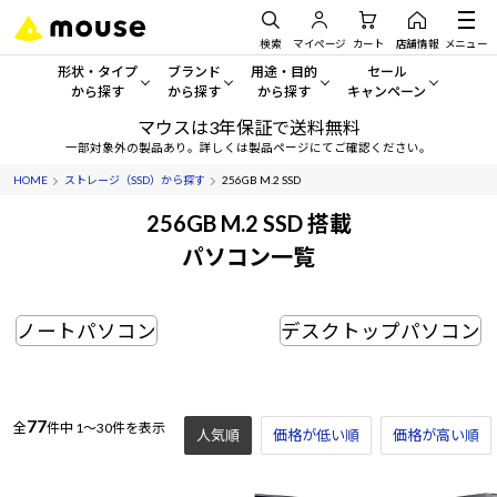
検索
マイページ
カート
店舗情報
メニュー
形状・タイプ
ブランド
用途・目的
セール
から探す
から探す
から探す
キャンペーン
マウスは3年保証で送料無料
形状・タイプから探す をすべてみる
mouse
一般向けパソコン
セール・キャンペーン
一部対象外の製品あり。詳しくは製品ページにてご確認ください。
HOME
ストレージ（SSD）から探す
256GB M.2 SSD
デスクトップPC
G TUNE
ゲーミングPC・ゲーム向けパソコン
期間限定セール
人気モデルが期間限定・お買
256GB M.2 SSD 搭載
ノートPC
NEXTGEAR
クリエイティブ向け
パソコン一覧
アウトレットパソコン
すべて新品の旧モデル製品な
タブレット
DAIV
ビジネス向けパソコン
ノートパソコン
デスクトップパソコン
おすすめ目玉パソコン
サーバー
MousePro
学習向けパソコン
今イチオシのパソコンをピッ
ワークステーション
iiyama
スペック/パーツ別
Windows 11
|
Copilot+ PC
77
全
件中
1～30件を表示
人気順
価格が低い順
価格が高い順
Windows 11
|
Copilot+ PC
ディスプレイ
AIおすすめパソコン