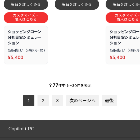
製品を詳しくみる
製品を詳しくみる
製品を詳しくみ
カスタマイズ・
カスタマイズ
購入はこちら
購入はこちら
ショッピングローン
ショッピングロー
分割目安シミュレー
分割目安シミュレ
ション
ション
36回払い（税込/月額）
36回払い（税込/
¥5,400
¥5,400
77
全
件中
1～30件を表示
1
2
3
次のページへ
最後
Copilot+ PC