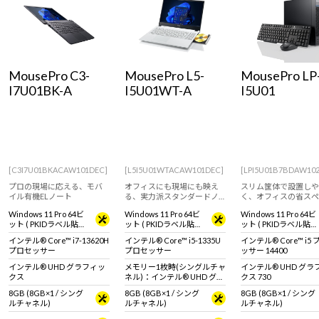
Windows 11
|
Copilot+ PC
Windows 11
|
Copilot+ PC
MousePro C3-
MousePro L5-
MousePro LP
I7U01BK-A
I5U01WT-A
I5U01
[C3I7U01BKACAW101DEC]
[L5I5U01WTACAW101DEC]
[LPI5U01B7BDAW10
プロの現場に応える、モバ
オフィスにも現場にも映え
スリム筐体で設置しや
イル有機ELノート
る、実力派スタンダードノ
く、オフィスの省スペ
ート。
化に貢献。
Windows 11 Pro 64ビ
Windows 11 Pro 64ビ
Windows 11 Pro 64ビ
ット ( PKIDラベル貼付
ット ( PKIDラベル貼付
ット ( PKIDラベル貼付
対応 )
対応 )
対応 )
インテル® Core™ i7-13620H
インテル® Core™ i5-1335U
インテル® Core™ i5
プロセッサー
プロセッサー
ッサー 14400
インテル® UHD グラフィッ
メモリー1枚時(シングルチャ
インテル® UHD グラ
クス
ネル)：インテル® UHD グラ
クス 730
フィックス メモリー2枚時
8GB (8GB×1 / シング
8GB (8GB×1 / シング
8GB (8GB×1 / シング
(デュアルチャネル)：インテ
ルチャネル)
ルチャネル)
ルチャネル)
ル® Iris® Xe グラフィック
ス