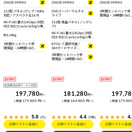
256GB (NVMe)
256GB (NVMe)
256GB (NVMe)
13.3型 パネル (グレア / 60Hz
DVDスーパーマルチド
3年間センドバック修
対応 / アスペクト比16:9)
ライブ
理保証・24時間×365
日電話サポート
Wi-Fi 6E( 最大2.4Gbps )対応
15.6型 液晶パネル (ノングレ
IEEE 802.11 ax/ac/a/b/g/n準
ア)
拠 ＋ Bluetooth 5内蔵
Wi-Fi 6E( 最大2.4Gbps )対応
約1.14kg
IEEE 802.11 ax/ac/a/b/g/n準
拠 ＋ Bluetooth 5内蔵
3年間センドバック修
BTOにて選択可能 /
理保証・24時間×365
SIMカードサイズ :
日電話サポート
Micro SIMカード
3年間センドバック修
理保証・24時間×365
日電話サポート
送料無料
送料無料
送料無料
翌営業日出荷サービス対応
197,780
181,280
197,7
円
～
円
～
179,800
164,800
179,80
税抜
円
～
税抜
円
～
税抜
5.0
4.4
4
（1）
（18）
比較リストに追加
比較リストに追加
比較リストに追加