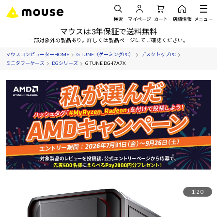
検索
マイページ
カート
店舗情報
メニュー
マウスは3年保証で送料無料
一部対象外の製品あり。詳しくは製品ページにてご確認ください。
マウスコンピューターHOME
G TUNE（ゲーミングPC）
デスクトップPC
ミニタワーケース
DGシリーズ
G TUNE DG-I7A7X
1
20