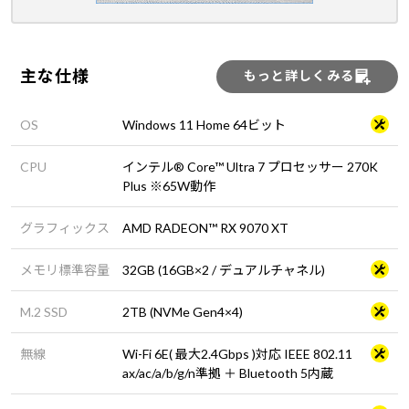
主な仕様
もっと詳しくみる
OS
Windows 11 Home 64ビット
CPU
インテル® Core™ Ultra 7 プロセッサー 270K
Plus ※65W動作
グラフィックス
AMD RADEON™ RX 9070 XT
メモリ標準容量
32GB (16GB×2 / デュアルチャネル)
M.2 SSD
2TB (NVMe Gen4×4)
無線
Wi-Fi 6E( 最大2.4Gbps )対応 IEEE 802.11
ax/ac/a/b/g/n準拠 ＋ Bluetooth 5内蔵