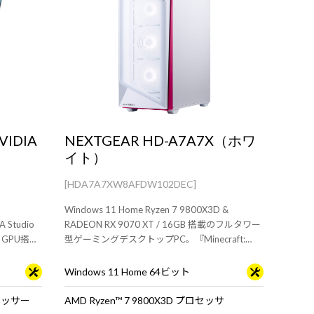
VIDIA
NEXTGEAR HD-A7A7X（ホワ
イト）
[HDA7A7XW8AFDW102DEC]
Windows 11 Home Ryzen 7 9800X3D &
Studio
RADEON RX 9070 XT / 16GB 搭載のフルタワー
p GPU搭載
型ゲーミングデスクトップPC。『Minecraft:
Java & Bedrock Edition for PC』付属。※モニ
タ・マウス・キーボードは別売りです
Windows 11 Home 64ビット
ロセッサー
AMD Ryzen™ 7 9800X3D プロセッサ