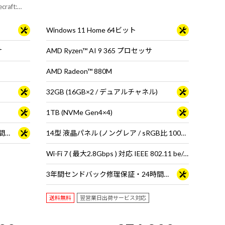
aft:
付属。※モニ
Windows 11 Home 64ビット
サ
AMD Ryzen™ AI 9 365 プロセッサ
AMD Radeon™ 880M
32GB (16GB×2 / デュアルチャネル)
1TB (NVMe Gen4×4)
3年間センドバック修理保証・24時間×365日電話サポート
14型 液晶パネル (ノングレア / sRGB比 100% / 60Hz対応)
Wi-Fi 7 ( 最大2.8Gbps ) 対応 IEEE 802.11 be/ax/ac/a/b/g/n準拠 ＋ Bluetooth 5内蔵
3年間センドバック修理保証・24時間×365日電話サポート
送料無料
翌営業日出荷サービス対応