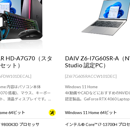
AR HD-A7G70（スタ
DAIV Z6-I7G60SR-A（N
点セット）
Studio 認定PC）
AFDW101DECAL]
[Z6I7G60SRACCW101DEC]
ソコン本体
Windows 11 Home
TX 5070 搭載)、マウス、キーボー
4K動画やCADなどにおすすめのNVIDIA 
ト、液晶ディスプレイです。
認定製品。GeForce RTX 4060 Lapto
ュールは非搭載です。
の16型クリエイター向けノートPC
 Home 64ビット
Windows 11 Home 64ビット
 7 9800X3D プロセッサ
インテル® Core™ i7-13700H プ