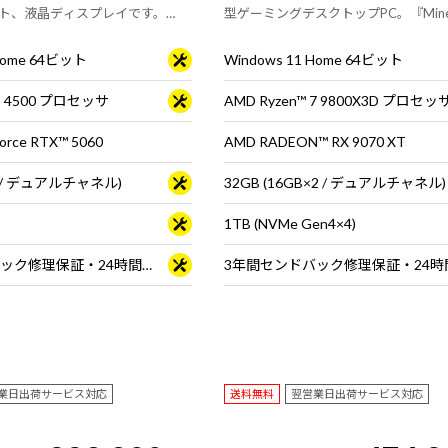
ト、液晶ディスプレイです。
型ゲーミングデスクトップPC。『Minecr
ュールは非搭載です。
Java & Bedrock Edition for PC』
タ・マウス・キーボードは別売りです
 Home 64ビット
Windows 11 Home 64ビット
 5 4500 プロセッサ
AMD Ryzen™ 7 9800X3D プロセッ
orce RTX™ 5060
AMD RADEON™ RX 9070 XT
×2 / デュアルチャネル)
32GB (16GB×2 / デュアルチャネル)
1TB (NVMe Gen4×4)
3年間センドバック修理保証・24時間×365日電話サポート
業日出荷サービス対応
送料無料
翌営業日出荷サービス対応