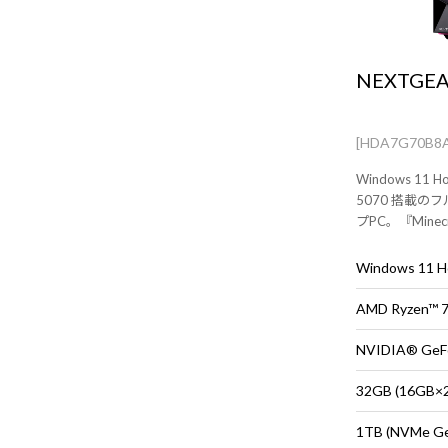
NEXTGEA
[HDA7G70B8
Windows 11 H
5070 搭載
プPC。『Minecraft
PC』付属。※
売りです。
Windows 11
AMD Ryzen™
NVIDIA® GeF
32GB (16G
1TB (NVMe G