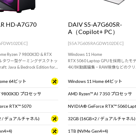
R HD-A7G70
DAIV S5-A7G60SR-
A（Copilot+ PC）
AFDW102DEC]
[S5A7G60SRAGDW102DEC]
ome Ryzen 7 9800X3D & RTX
Windows 11 Home
のフルタワー型ゲーミングデスクトッ
RTX 5060 Laptop GPUを採用した
: Java & Bedrock Edition for
4K/8K動画編集・RAW現像などのク
モニタ・マウス・キーボードは別
ブ用途におすすめな15.3型ノートPC
 Home 64ビット
Windows 11 Home 64ビット
 7 9800X3D プロセッサ
AMD Ryzen™ AI 7 350 プロセッサ
orce RTX™ 5070
NVIDIA® GeForce RTX™ 5060 Lap
B×2 / デュアルチャネル)
32GB (16GB×2 / デュアルチャネル)
en4×4)
1TB (NVMe Gen4×4)