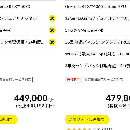
orce RTX™ 5070
GeForce RTX™ 4060 Laptop GPU
B×2 / デュアルチャネル)
32GB (16GB×2 / デュアルチャネル)
en4×4)
1TB (NVMe Gen4×4)
3年間センドバック修理保証・24時間×365日電話サポート
業日出荷サービス対応
送料無料
翌営業日出荷サービス対応
449,000
479,8
円
～
408,182
436,
税抜
円
～
税抜
に追加
比較リストに追加
4.7
（413）