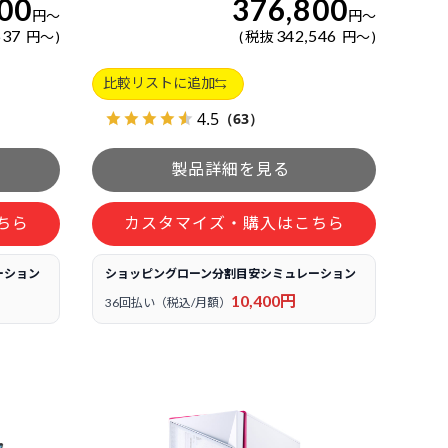
00
376,800
円
～
円
～
637
342,546
円
～
税抜
円
～
比較リストに追加
4.5
（63）
ちら
カスタマイズ・購入はこちら
ーション
ショッピングローン分割目安シミュレーション
10,400円
36回払い（税込/月額）