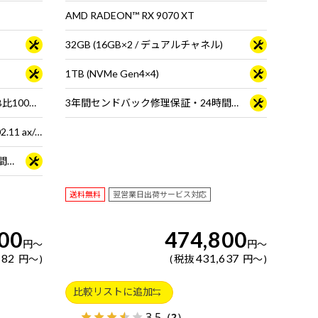
AMD RADEON™ RX 9070 XT
32GB (16GB×2 / デュアルチャネル)
1TB (NVMe Gen4×4)
16型 液晶パネル (ノングレア / sRGB比100% / Dolby Vision対応)
3年間センドバック修理保証・24時間×365日電話サポート
Wi-Fi 6E( 最大2.4Gbps )対応 IEEE 802.11 ax/ac/a/b/g/n準拠 ＋ Bluetooth 5内蔵
3年間センドバック修理保証・24時間×365日電話サポート
送料無料
翌営業日出荷サービス対応
00
474,800
円
～
円
～
182
431,637
円
～
税抜
円
～
比較リストに追加
3.5
（2）