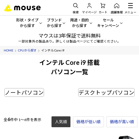
検索
マイページ
カート
店舗情報
メニュー
形状・タイプ
ブランド
用途・目的
セール
から探す
から探す
から探す
キャンペーン
マウスは3年保証で送料無料
形状・タイプから探す をすべてみる
mouse
一般向けパソコン
セール・キャンペーン
一部対象外の製品あり。詳しくは製品ページにてご確認ください。
HOME
CPUから探す
インテル Core i9
デスクトップPC
G TUNE
ゲーミングPC・ゲーム向けパソコン
期間限定セール
人気モデルが期間限定・お買
インテル Core i9 搭載
ノートPC
NEXTGEAR
クリエイティブ向け
パソコン一覧
アウトレットパソコン
すべて新品の旧モデル製品な
タブレット
DAIV
ビジネス向けパソコン
ノートパソコン
デスクトップパソコン
おすすめ目玉パソコン
サーバー
MousePro
学習向けパソコン
今イチオシのパソコンをピッ
ワークステーション
iiyama
スペック/パーツ別
Windows 11
|
Copilot+ PC
6
全
件中
1～6件を表示
人気順
価格が低い順
価格が高い順
Windows 11
|
Copilot+ PC
ディスプレイ
AIおすすめパソコン