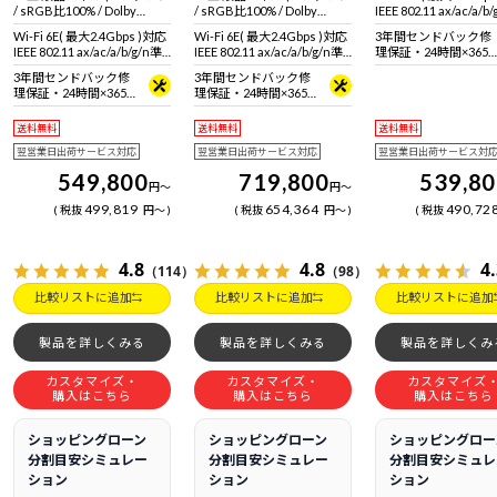
/ sRGB比100% / Dolby
/ sRGB比100% / Dolby
IEEE 802.11 ax/ac/a/b
Vision対応)
Vision対応)
拠 ＋ Bluetooth 5内蔵
Wi-Fi 6E( 最大2.4Gbps )対応
Wi-Fi 6E( 最大2.4Gbps )対応
3年間センドバック修
IEEE 802.11 ax/ac/a/b/g/n準
IEEE 802.11 ax/ac/a/b/g/n準
理保証・24時間×365
拠 ＋ Bluetooth 5内蔵
拠 ＋ Bluetooth 5内蔵
日電話サポート
3年間センドバック修
3年間センドバック修
理保証・24時間×365
理保証・24時間×365
日電話サポート
日電話サポート
送料無料
送料無料
送料無料
翌営業日出荷サービス対応
翌営業日出荷サービス対応
翌営業日出荷サービス対
549,800
719,800
539,8
円
～
円
～
499,819
654,364
490,72
税抜
円
～
税抜
円
～
税抜
4.8
4.8
4
（114）
（98）
比較リストに追加
比較リストに追加
比較リストに追加
製品を詳しくみる
製品を詳しくみる
製品を詳しくみ
カスタマイズ・
カスタマイズ・
カスタマイズ
購入はこちら
購入はこちら
購入はこちら
ショッピングローン
ショッピングローン
ショッピングロー
分割目安シミュレー
分割目安シミュレー
分割目安シミュレ
ション
ション
ション