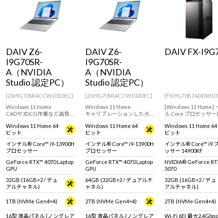
Windows 11
|
Copilot+ PC
Windows 11
|
Copilot+ PC
DAIV Z6-
DAIV Z6-
DAIV FX-I9G
I9G70SR-
I9G70SR-
A（NVIDIA
A（NVIDIA
Studio 認定PC）
Studio 認定PC）
[Z6I9G70SRACCW101DEC]
[Z6I9G70SRACCW102DEC]
[FXI9G70B7ADDW10
Windows 11 Home
Windows 11 Home
[Windows 11 Home
CADや3DCG作業など高負荷
キャリブレーションした大
ル Core プロセッサー
の作業に最適なNVIDIA
画面16型液晶のクリエイタ
世代)とRTX 5070 搭
Windows 11 Home 64
Windows 11 Home 64
Windows 11 Home 64
Studio 認定製品。GeForce
ー向けモダンPC。CADや
エイター向けフルタワ
ビット
ビット
ビット
RTX 4070 Laptop GPU搭載の
3DCG作業など高負荷の作業
ソコン。CG制作や動
クリエイター向けモダン
におすすめ。＜メモリ・ス
におすすめ
インテル® Core™ i9-13900H
インテル® Core™ i9-13900H
インテル® Core™ i9
PC。メモリは最大64GBのカ
トレージ増量モデル＞
プロセッサー
プロセッサー
ッサー 14900KF
スタマイズが可能。
GeForce RTX™ 4070 Laptop
GeForce RTX™ 4070 Laptop
NVIDIA® GeForce R
GPU
GPU
5070
32GB (16GB×2 / デュ
64GB (32GB×2 / デュアルチ
32GB (16GB×2 / デュ
アルチャネル)
ャネル)
アルチャネル)
1TB (NVMe Gen4×4)
2TB (NVMe Gen4×4)
2TB (NVMe Gen4×4)
16型 液晶パネル (ノングレア
16型 液晶パネル (ノングレア
Wi-Fi 6E( 最大2.4Gbp