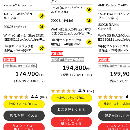
クス
Radeon™ Graphics
AMD Radeon™ 740M
16GB (8GB×2 / デュア
ルチャネル)
16GB (8GB×2 / デュア
16GB (16GB×1 / シン
ルチャネル)
グルチャネル)
500GB (NVMe)
500GB (NVMe
500GB (NVMe)
Gen4×2)
Wi-Fi 6E( 最大2.4Gbps )対応
IEEE 802.11 ax/ac/a/b/g/n準
Wi-Fi 6E( 最大2.4Gbps )対応
Wi-Fi 6E( 最大2.4Gbp
拠 ＋ Bluetooth 5内蔵
IEEE 802.11 ax/ac/a/b/g/n準
IEEE 802.11 ax/ac/a/b
3年間センドバック修
拠 ＋ Bluetooth 5内蔵
拠 ＋ Bluetooth 5内蔵
理保証・24時間×365
3年間センドバック修
3年間センドバック修
日電話サポート
理保証・24時間×365
理保証・24時間×365
送料無料
日電話サポート
日電話サポート
送料無料
翌営業日出荷サービス対応
送料無料
翌営業日出荷サービス対応
194,800
翌営業日出荷サービス対
円
～
174,900
199,9
177,091
円
～
税抜
円
～
159,000
181,72
税抜
円
～
税抜
4.5
（67）
4.4
4
（86）
比較リストに追加
比較リストに追加
比較リストに追加
製品を詳しくみる
製品を詳しくみる
製品を詳しくみ
カスタマイズ・
購入はこちら
カスタマイズ・
カスタマイズ
購入はこちら
購入はこちら