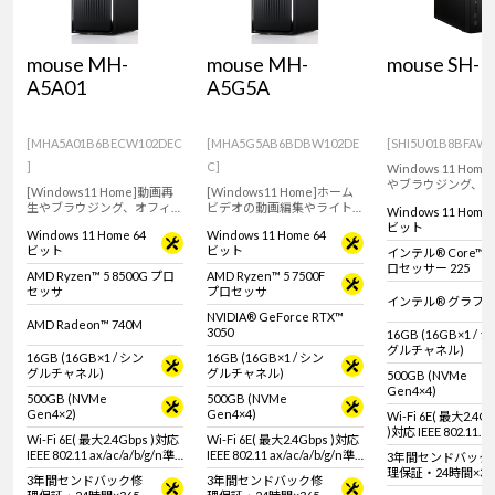
mouse MH-
mouse MH-
mouse SH-I
A5A01
A5G5A
[MHA5A01B6BECW102DEC
[MHA5G5AB6BDBW102DE
[SHI5U01B8BFAW1
]
C]
Windows 11 Hom
やブラウジング、
[Windows11 Home]動画再
[Windows11 Home]ホーム
プリの使用におす
生やブラウジング、オフィス
ビデオの動画編集やライト
Windows 11 Home 
リム型デスクトッ
アプリの使用におすすめな
ゲームにおすすめなスタン
ビット
ン！AI処理を効率
Windows 11 Home 64
Windows 11 Home 64
スタンダードデスクトップ
ダードデスクトップパソコ
するNPU搭載。【
ビット
ビット
インテル® Core™ Ult
パソコン。【キーボード・マ
ン。【キーボード・マウス標
ド・マウス標準付
ロセッサー 225
ウス標準付属】
準付属】
AMD Ryzen™ 5 8500G プロ
AMD Ryzen™ 5 7500F
セッサ
プロセッサ
インテル® グラフ
NVIDIA® GeForce RTX™
AMD Radeon™ 740M
3050
16GB (16GB×1 / 
グルチャネル)
16GB (16GB×1 / シン
16GB (16GB×1 / シン
グルチャネル)
グルチャネル)
500GB (NVMe
Gen4×4)
500GB (NVMe
500GB (NVMe
Gen4×2)
Gen4×4)
Wi-Fi 6E( 最大2.4G
)対応 IEEE 802.11
Wi-Fi 6E( 最大2.4Gbps )対応
Wi-Fi 6E( 最大2.4Gbps )対応
ax/ac/a/b/g/n準拠 
IEEE 802.11 ax/ac/a/b/g/n準
IEEE 802.11 ax/ac/a/b/g/n準
3年間センドバック
Bluetooth 5内蔵
拠 ＋ Bluetooth 5内蔵
拠 ＋ Bluetooth 5内蔵
理保証・24時間×36
3年間センドバック修
3年間センドバック修
日電話サポート