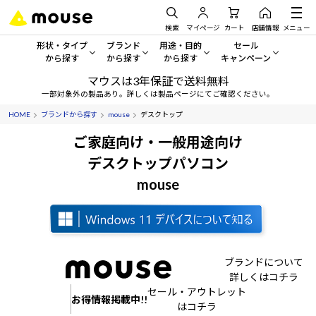
検索
マイページ
カート
店舗情報
メニュー
形状・タイプ
ブランド
用途・目的
セール
から探す
から探す
から探す
キャンペーン
マウスは3年保証で送料無料
形状・タイプから探す をすべてみる
mouse
一般向けパソコン
セール・キャンペーン
一部対象外の製品あり。詳しくは製品ページにてご確認ください。
HOME
ブランドから探す
mouse
デスクトップ
デスクトップPC
G TUNE
ゲーミングPC・ゲーム向けパソコン
期間限定セール
人気モデルが期間限定・お買
ご家庭向け・一般用途向け
ノートPC
NEXTGEAR
クリエイティブ向け
デスクトップパソコン
アウトレットパソコン
すべて新品の旧モデル製品な
mouse
タブレット
DAIV
ビジネス向けパソコン
おすすめ目玉パソコン
サーバー
MousePro
学習向けパソコン
今イチオシのパソコンをピッ
ワークステーション
iiyama
スペック/パーツ別
Windows 11
|
Copilot+ PC
ブランドについて
詳しくはコチラ
Windows 11
|
Copilot+ PC
ディスプレイ
AIおすすめパソコン
セール・アウトレット
お得情報掲載中!!
はコチラ