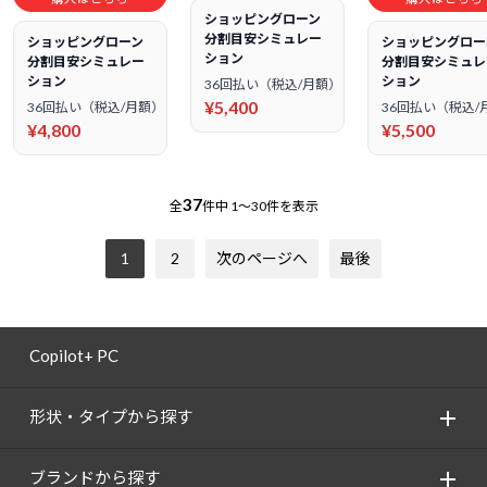
ショッピングローン
分割目安シミュレー
ショッピングローン
ショッピングロー
ション
分割目安シミュレー
分割目安シミュレ
ション
ション
36回払い（税込/月額）
¥5,400
36回払い（税込/月額）
36回払い（税込/
¥4,800
¥5,500
37
全
件中
1～30件を表示
1
2
次のページへ
最後
Copilot+ PC
形状・タイプから探す
ブランドから探す