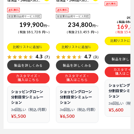
理保証・24時間×365
理保証・24時間×365
送料無料
日電話サポート
日電話サポート
送料無料
送料無料
翌営業日出荷サービス対応
翌営業日出荷サービス対応
204
186,
税抜
199,900
234,800
169,
円
～
円
～
181,728
213,455
154,
税抜
円
～
税抜
円
～
税抜
比較リストに追
比較リストに追加
比較リストに追加
4.3
4.7
（7）
（3）
製品を詳しく
製品を詳しくみる
製品を詳しくみる
カスタマイ
購入はこち
カスタマイズ・
カスタマイズ・
購入はこちら
購入はこちら
ショッピングロ
分割目安シミュ
ショッピングローン
ショッピングローン
ション
分割目安シミュレー
分割目安シミュレー
ション
ション
36回払い（税込
¥5,600
36回払い（税込/月額）
36回払い（税込/月額）
¥5,500
¥6,500