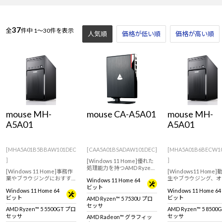
37
全
件中
1～30件を表示
人気順
価格が低い順
価格が高い順
mouse MH-
mouse CA-A5A01
mouse MH-
A5A01
A5A01
[MHA5A01B5BBAW101DEC
[CAA5A01BSADAW101DEC]
[MHA5A01B6BECW1
]
]
[Windows 11 Home]優れた
処理能力を持つAMD Ryzen
[Windows 11 Home]事務作
[Windows11 Home
プロセッサー搭載。置き場
業やブラウジングにおすす
生やブラウジング、オ
Windows 11 Home 64
所を選ばないコンパクトデ
めなスタンダードデスクト
アプリの使用におすす
ビット
スクトップパソコン！
Windows 11 Home 64
Windows 11 Home 64
ップパソコン。【キーボー
スタンダードデスクト
※ワイヤレス キーボード・
ビット
ビット
AMD Ryzen™ 5 7530U プロ
ド・マウス標準付属】
パソコン。【キーボー
マウス付属
セッサ
ウス標準付属】
AMD Ryzen™ 5 5500GT プロ
AMD Ryzen™ 5 8500
セッサ
セッサ
AMD Radeon™ グラフィッ