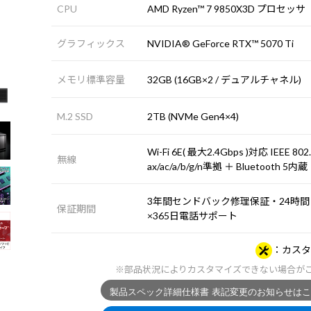
CPU
AMD Ryzen™ 7 9850X3D プロセッサ
グラフィックス
NVIDIA® GeForce RTX™ 5070 Ti
メモリ標準容量
32GB (16GB×2 / デュアルチャネル)
M.2 SSD
2TB (NVMe Gen4×4)
Wi-Fi 6E( 最大2.4Gbps )対応 IEEE 802
無線
ax/ac/a/b/g/n準拠 ＋ Bluetooth 5内蔵
3年間センドバック修理保証・24時間
保証期間
×365日電話サポート
カスタ
※部品状況によりカスタマイズできない場合が