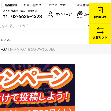
店舗情報
お問い合わせ
アフターサポート
法人様向け
法人のお客様 購入・見積相談
マイページ
カート
03-6636-4323
TEL
閲覧履歴
比較リスト
ください。
A7G7T
[KMA7G7TB6AFDW105DEC]