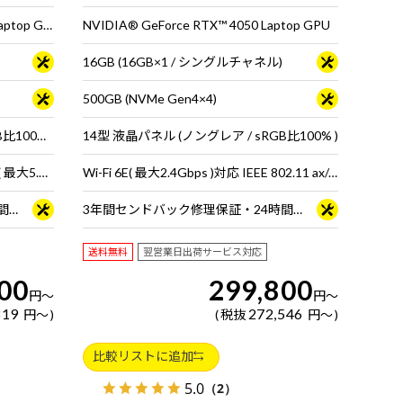
NVIDIA® GeForce RTX™ 5070 Ti Laptop GPU
NVIDIA® GeForce RTX™ 4050 Laptop GPU
16GB (16GB×1 / シングルチャネル)
500GB (NVMe Gen4×4)
16型 液晶パネル (ノングレア / sRGB比100% / 180Hz対応)
14型 液晶パネル (ノングレア / sRGB比100% )
インテル® Killer™ BE1750x Wi-Fi 7 ( 最大5.7Gbps ) 対応 IEEE 802.11 be/ax/ac/a/b/g/n準拠 ＋ Bluetooth 5内蔵
Wi-Fi 6E( 最大2.4Gbps )対応 IEEE 802.11 ax/ac/a/b/g/n準拠 ＋ Bluetooth 5内蔵
3年間センドバック修理保証・24時間×365日電話サポート
3年間センドバック修理保証・24時間×365日電話サポート
送料無料
翌営業日出荷サービス対応
00
299,800
円
～
円
～
819
272,546
円
～
税抜
円
～
比較リストに追加
5.0
（2）