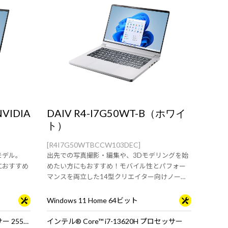
NVIDIA
DAIV R4-I7G50WT-B（ホワイ
ト）
[R4I7G50WTBCCW103DEC]
たモデル。
出先での写真撮影・編集や、3Dモデリングを始
におすすめ
めたい方にもおすすめ！モバイル性とパフォー
マンスを両立した14型クリエイター向けノート
PC
Windows 11 Home 64ビット
インテル® Core™ Ultra 7 プロセッサー 255HX
インテル® Core™ i7-13620H プロセッサー