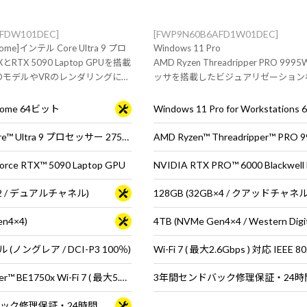
AFDW101DEC]
[FWP9N60B6AFD1W01DEC]
Home]インテル Core Ultra 9 プロ
Windows 11 Pro
とRTX 5090 Laptop GPUを搭載
AMD Ryzen Threadripper PRO 99
DモデルやVRのレンダリングにお
ッサを搭載したビジュアリゼーション
シップノートPC
すすめのクリエイティブ向けワークス
ン。
 Home 64ビット
インテル® Core™ Ultra 9 プロセッサー 275HX
rce RTX™ 5090 Laptop GPU
B×2 / デュアルチャネル)
128GB (32GB×4 / クアッドチャネル
en4×4)
(ノングレア / DCI-P3 100％)
インテル® Killer™ BE1750x Wi-Fi 7 ( 最大5.7Gbps ) 対応 IEEE 802.11 be/ax/ac/a/b/g/n準拠 ＋ Bluetooth 5内蔵
3年間センドバック修理保証・24時間×365日電話サポート