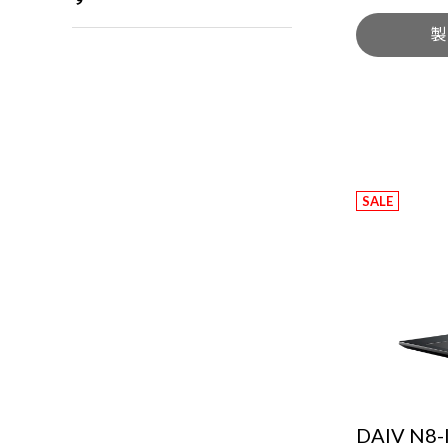
製
SALE
DAIV N8-