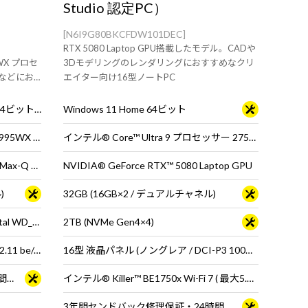
Studio 認定PC）
[N6I9G80BKCFDW101DEC]
RTX 5080 Laptop GPU搭載したモデル。CADや
95WX プロセ
3Dモデリングのレンダリングにおすすめなクリ
などにお
エイター向け16型ノートPC
テーショ
Windows 11 Pro for Workstations 64ビット (DSP)
Windows 11 Home 64ビット
AMD Ryzen™ Threadripper™ PRO 9995WX プロセッサ
インテル® Core™ Ultra 9 プロセッサー 275HX
NVIDIA RTX PRO™ 6000 Blackwell Max-Q Workstation Edition
NVIDIA® GeForce RTX™ 5080 Laptop GPU
)
32GB (16GB×2 / デュアルチャネル)
4TB (NVMe Gen4×4 / Western Digital WD_BLACK SN850X)
2TB (NVMe Gen4×4)
Wi-Fi 7 ( 最大2.6Gbps ) 対応 IEEE 802.11 be/ax/ac/a/b/g/n準拠 ＋ Bluetooth 5内蔵
16型 液晶パネル (ノングレア / DCI-P3 100％ / 120Hz対応)
3年間センドバック修理保証・24時間×365日電話サポート
インテル® Killer™ BE1750x Wi-Fi 7 ( 最大5.7Gbps ) 対応 IEEE 802.11 be/ax/ac/a/b/g/n準拠 ＋ Bluetooth 5内蔵
3年間センドバック修理保証・24時間×365日電話サポート