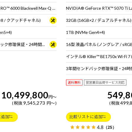
NVIDIA RTX PRO™ 6000 Blackwell Max-Q Workstation Edition × 2基
B×8 / クアッドチャネル)
32GB (16GB×2 / デュアルチャネル)
en5×4)
1TB (NVMe Gen4×4)
3年間センドバック修理保証・24時間×365日電話サポート
送料無料
翌営業日出荷サービス対応
10,499,800
549,8
円
～
9,545,273
499,
税抜
円
～
税抜
に追加
比較リストに追加
4.8
（25）