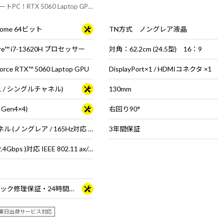
C！RTX 5060 Laptop GPU
l G304rWH 付属！
 Home 64ビット
TN方式 ノングレア液晶
e™ i7-13620H プロセッサー
対角：62.2cm (24.5型) 16：9
rce RTX™ 5060 Laptop GPU
DisplayPort×1 / HDMIコネクタ ×1
B×1 / シングルチャネル)
130mm
 Gen4×4)
右回り90°
15.6型 液晶パネル (ノングレア / 165Hz対応 / アスペクト比16:9)
3年間保証
Wi-Fi 6E( 最大2.4Gbps )対応 IEEE 802.11 ax/ac/a/b/g/n準拠 ＋ Bluetooth 5内蔵
3年間センドバック修理保証・24時間×365日電話サポート
業日出荷サービス対応