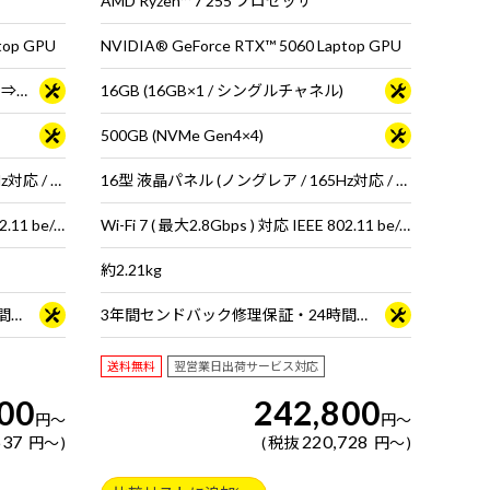
AMD Ryzen™ 7 255 プロセッサ
top GPU
NVIDIA® GeForce RTX™ 5060 Laptop GPU
16GB (16GB×1 / シングルチャネル) ⇒ 32GB (32GB×1 / シングルチャネル)＜ 2026年7月27日 15時00分～2026年8月17日 14時59分＞
16GB (16GB×1 / シングルチャネル)
500GB (NVMe Gen4×4)
16型 液晶パネル (ノングレア / 165Hz対応 / アスペクト比16:10)
16型 液晶パネル (ノングレア / 165Hz対応 / アスペクト比16:10)
Wi-Fi 7 ( 最大2.8Gbps ) 対応 IEEE 802.11 be/ax/ac/a/b/g/n準拠 ＋ Bluetooth 5内蔵
Wi-Fi 7 ( 最大2.8Gbps ) 対応 IEEE 802.11 be/ax/ac/a/b/g/n準拠 ＋ Bluetooth 5内蔵
約2.21kg
3年間センドバック修理保証・24時間×365日電話サポート
3年間センドバック修理保証・24時間×365日電話サポート
送料無料
翌営業日出荷サービス対応
00
242,800
円
～
円
～
637
220,728
円
～
税抜
円
～