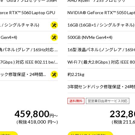
™ Ultra 7 プロセッサー 356H
AMD Ryzen™ 7 255 プロセッサ
rce RTX™ 5060 Laptop GPU
NVIDIA® GeForce RTX™ 5050 Lap
B×1 / シングルチャネル)
 Gen4×4)
500GB (NVMe Gen4×4)
15.3型 広視野角パネル (グレア / 165Hz対応 / アスペクト比16:10)
Wi-Fi 7 ( 最大5.7Gbps ) 対応 IEEE 802.11 be/ax/ac/a/b/g/n準拠 ＋ Bluetooth 6内蔵
3年間センドバック修理保証・24時間×365日電話サポート
約2.21kg
送料無料
翌営業日出荷サービス対応
459,800
232,8
円
～
418,000
211,
税抜
円
～
税抜