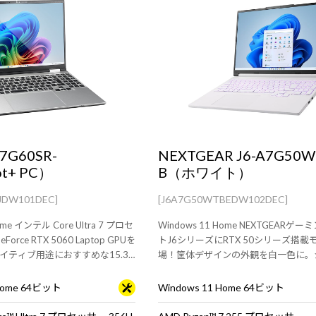
I7G60SR-
NEXTGEAR J6-A7G50W
ot+ PC）
B（ホワイト）
JDW101DEC]
[J6A7G50WTBEDW102DEC]
ome インテル Core Ultra 7 プロセ
Windows 11 Home NEXTGEARゲ
Force RTX 5060 Laptop GPUを
トJ6シリーズにRTX 50シリーズ搭載
イティブ用途におすすめな15.3
場！筐体デザインの外観を白一色に。
ン
な筐体に最新のスペックを搭載。
 Home 64ビット
Windows 11 Home 64ビット