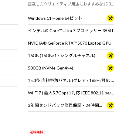
搭載したクリエイティブ用途におすすめな15.3
型ノートパソコン
Windows 11 Home 64ビット
インテル® Core™ Ultra 7 プロセッサー 356H
NVIDIA® GeForce RTX™ 5070 Laptop GPU
16GB (16GB×1 / シングルチャネル)
500GB (NVMe Gen4×4)
15.3型 広視野角パネル (グレア / 165Hz対応 / アスペクト比16:10)
Wi-Fi 7 ( 最大5.7Gbps ) 対応 IEEE 802.11 be/ax/ac/a/b/g/n準拠 ＋ Bluetooth 6内蔵
3年間センドバック修理保証・24時間×365日電話サポート
送料無料