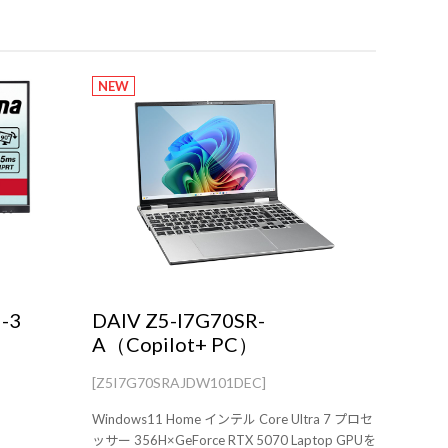
NEW
-3
DAIV Z5-I7G70SR-
A（Copilot+ PC）
[Z5I7G70SRAJDW101DEC]
Windows11 Home インテル Core Ultra 7 プロセ
ッサー 356H×GeForce RTX 5070 Laptop GPUを