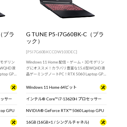
-C（ブラ
G TUNE P5-I7G60BK-C（ブラ
ック）
[P5I7G60BKCCDW103DEC]
3Dモデリン
Windows 11 Home 配信・ゲーム・3Dモデリン
WQHD液
グにオススメ！カラバリ豊富な15.6型WQHD液
top GPU
晶ゲーミングノートPC！RTX 5060 Laptop GPU
搭載。
Windows 11 Home 64ビット
ロセッサー
インテル® Core™ i7-13620H プロセッサー
top GPU
NVIDIA® GeForce RTX™ 5060 Laptop GPU
16GB (16GB×1 / シングルチャネル)