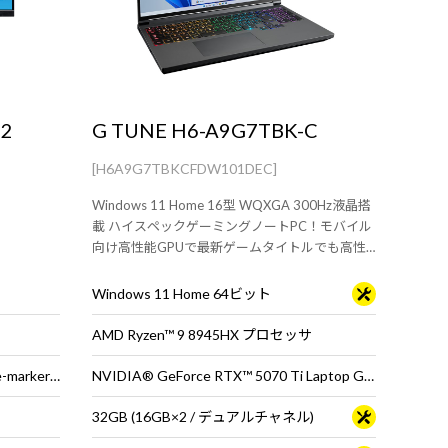
B2
G TUNE H6-A9G7TBK-C
[H6A9G7TBKCFDW101DEC]
Windows 11 Home 16型 WQXGA 300Hz液晶搭
載 ハイスペックゲーミングノートPC！モバイル
向け高性能GPUで最新ゲームタイトルでも高性
能を発揮
Windows 11 Home 64ビット
AMD Ryzen™ 9 8945HX プロセッサ
USB Type-C（Alt Mode・PD65W_e-marker対応） × 1 ／ HDMI × 1 ／ DisplayPort × 1
NVIDIA® GeForce RTX™ 5070 Ti Laptop GPU
32GB (16GB×2 / デュアルチャネル)