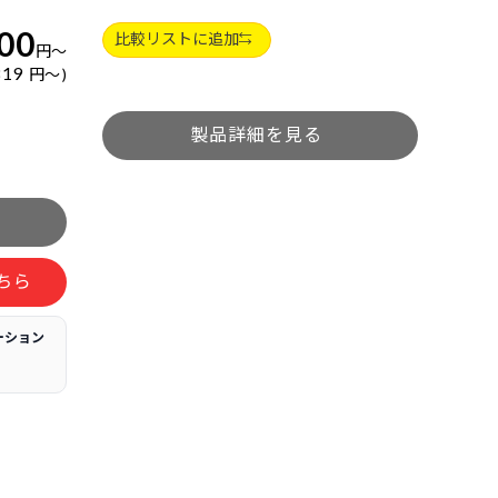
00
比較リストに追加
円
～
819
円
～
ちら
ーション