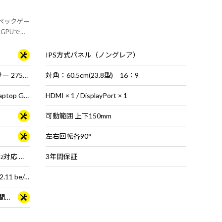
スペックゲー
GPUで最
IPS方式パネル（ノングレア）
インテル® Core™ Ultra 9 プロセッサー 275HX
対角：60.5cm(23.8型) 16：9
NVIDIA® GeForce RTX™ 5070 Ti Laptop GPU
HDMI × 1 / DisplayPort × 1
可動範囲 上下150mm
左右回転各90°
16型 液晶パネル (ノングレア / 300Hz対応 ※MS Hybrid時は240Hzで駆動 / sRGB比100%対応)
3年間保証
Wi-Fi 7 ( 最大5.7Gbps ) 対応 IEEE 802.11 be/ax/ac/a/b/g/n準拠 ＋ Bluetooth 5内蔵
3年間センドバック修理保証・24時間×365日電話サポート