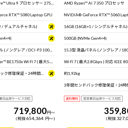
インテル® Core™ Ultra 9 プロセッサー 275HX
AMD Ryzen™ AI 7 350 プロセッサ
rce RTX™ 5080 Laptop GPU
NVIDIA® GeForce RTX™ 5060 Lap
B×2 / デュアルチャネル)
16GB (16GB×1 / シングルチャネル)
en4×4)
500GB (NVMe Gen4×4)
16型 液晶パネル (ノングレア / DCI-P3 100％ / 120Hz対応)
インテル® Killer™ BE1750x Wi-Fi 7 ( 最大5.7Gbps ) 対応 IEEE 802.11 be/ax/ac/a/b/g/n準拠 ＋ Bluetooth 5内蔵
3年間センドバック修理保証・24時間×365日電話サポート
約1.92kg
業日出荷サービス対応
送料無料
翌営業日出荷サービス対応
719,800
359,8
円
～
654,364
327,
税抜
円
～
税抜