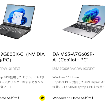
-I9G80BK-C（NVIDIA
DAIV S5-A7G60SR-
認定PC）
A（Copilot+ PC）
CFDW101DEC]
[S5A7G60SRAGDW103DEC]
aptop GPU搭載したモデル。CADや
Windows 11 Home
のレンダリングにおすすめなクリ
Copilot+ PCに対応したAMD Ryzen 
6型ノートPC
搭載。RTX 5060 Laptop GPUを採
イター向け15.3型ノートPC
 Home 64ビット
Windows 11 Home 64ビット