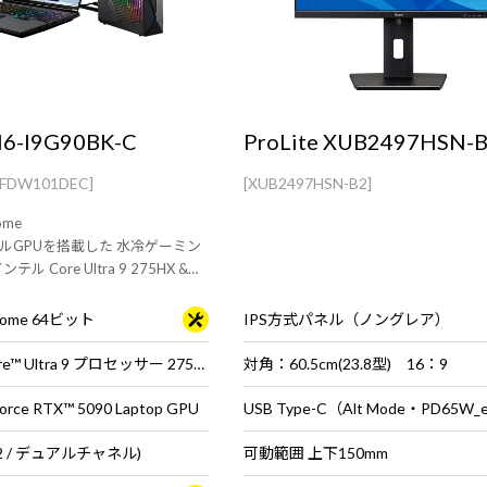
6-I9G90BK-C
ProLite XUB2497HSN-
CFDW101DEC]
[XUB2497HSN-B2]
ome
ルGPUを搭載した 水冷ゲーミン
 Core Ultra 9 275HX &
ptop GPU 搭載。
 Home 64ビット
IPS方式パネル（ノングレア）
インテル® Core™ Ultra 9 プロセッサー 275HX
対角：60.5cm(23.8型) 16：9
rce RTX™ 5090 Laptop GPU
B×2 / デュアルチャネル)
可動範囲 上下150mm