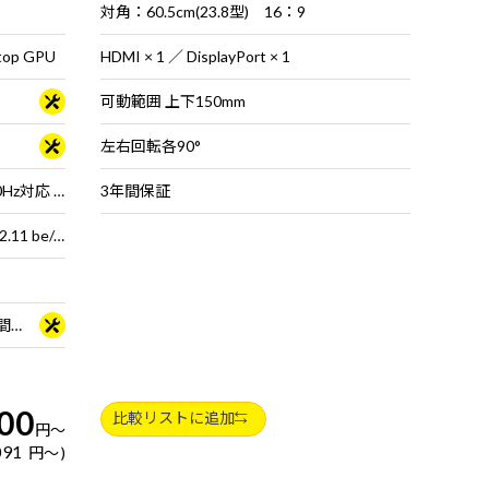
対角：60.5cm(23.8型) 16：9
top GPU
HDMI × 1 ／ DisplayPort × 1
可動範囲 上下150mm
左右回転各90°
15.3型 液晶パネル (ノングレア / 180Hz対応 / アスペクト比16:10)
3年間保証
Wi-Fi 7 ( 最大2.8Gbps ) 対応 IEEE 802.11 be/ax/ac/a/b/g/n準拠 ＋ Bluetooth 5内蔵
3年間センドバック修理保証・24時間×365日電話サポート
00
比較リストに追加
円
～
091
円
～