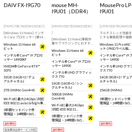
Windows 11
|
Copilot+ PC
Windows 11
|
Copilot+ PC
DAIV FX-I9G70
mouse MH-
MousePro LP
I9U01（DDR4）
I9U01
[FXI9G70B7ADDW101DEC]
[MHI9U01B7BDAW103DEC
[LPI9U01B7BDAW10
]
[Windows 11 Home] インテ
マルチスレッド性能を
ル Core プロセッサー(第14
とする業務処理や複数
[Windows 11 Home]事務作
世代)とRTX 5070 搭載のクリ
リ同時利用を高効率に
業やブラウジングにおすす
Windows 11 Home 64
Windows 11 Pro 64ビ
エイター向けフルタワーパ
能。
めなスタンダードデスクト
ビット
ット ( PKIDラベル貼付
ソコン。CG制作や動画編集
Windows 11 Home 64
ップパソコン。【キーボー
対応 )
におすすめ
ビット
インテル® Core™ i9 プロセ
インテル® Core™ i9
ド・マウス標準付属】
ッサー 14900KF
ッサー 14900
インテル® Core™ i9 プロセ
ッサー 14900
NVIDIA® GeForce RTX™
インテル® UHD グラ
5070
クス 770
インテル® UHD グラフィッ
クス 770
32GB (16GB×2 / デュ
16GB (8GB×2 / デュ
アルチャネル)
ルチャネル)
16GB (16GB×1 / シン
グルチャネル)
2TB (NVMe Gen4×4)
256GB (NVMe)
500GB (NVMe
Gen4×4)
Wi-Fi 6E( 最大2.4Gbps )対応
3年間センドバック修
IEEE 802.11 ax/ac/a/b/g/n準
理保証・24時間×365
Wi-Fi 6E( 最大2.4Gbps
拠 ＋ Bluetooth 5内蔵
日電話サポート
)対応 IEEE 802.11
3年間センドバック修
ax/ac/a/b/g/n準拠 ＋
理保証・24時間×365
3年間センドバック修
Bluetooth 5内蔵
日電話サポート
理保証・24時間×365
送料無料
送料無料
日電話サポート
翌営業日出荷サービス対応
送料無料