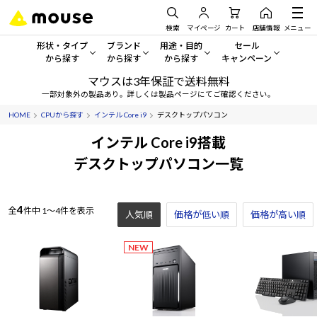
検索
マイページ
カート
店舗情報
メニュー
形状・タイプ
ブランド
用途・目的
セール
から探す
から探す
から探す
キャンペーン
マウスは3年保証で送料無料
形状・タイプから探す をすべてみる
mouse
一般向けパソコン
セール・キャンペーン
一部対象外の製品あり。詳しくは製品ページにてご確認ください。
HOME
CPUから探す
インテル Core i9
デスクトップパソコン
デスクトップPC
G TUNE
ゲーミングPC・ゲーム向けパソコン
期間限定セール
人気モデルが期間限定・お買
インテル Core i9搭載
ノートPC
NEXTGEAR
クリエイティブ向け
デスクトップパソコン一覧
アウトレットパソコン
すべて新品の旧モデル製品な
タブレット
DAIV
ビジネス向けパソコン
4
全
件中
1～4件を表示
人気順
価格が低い順
おすすめ目玉パソコン
価格が高い順
サーバー
MousePro
学習向けパソコン
今イチオシのパソコンをピッ
NEW
ワークステーション
iiyama
スペック/パーツ別
Windows 11
|
Copilot+ PC
Windows 11
|
Copilot+ PC
ディスプレイ
AIおすすめパソコン