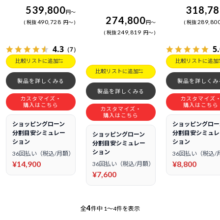
539,800
318,7
円
～
274,800
490,728
289,80
税抜
円
～
円
～
税抜
249,819
税抜
円
～
4.3
5
（7）
比較リストに追加
比較リストに追加
比較リストに追加
製品を詳しくみる
製品を詳しくみ
製品を詳しくみる
カスタマイズ・
カスタマイズ
購入はこちら
購入はこちら
カスタマイズ・
購入はこちら
ショッピングローン
ショッピングロー
分割目安シミュレー
分割目安シミュレ
ショッピングローン
ション
ション
分割目安シミュレー
ション
36回払い（税込/月額）
36回払い（税込/
¥14,900
¥8,800
36回払い（税込/月額）
¥7,600
4
全
件中
1～4件を表示