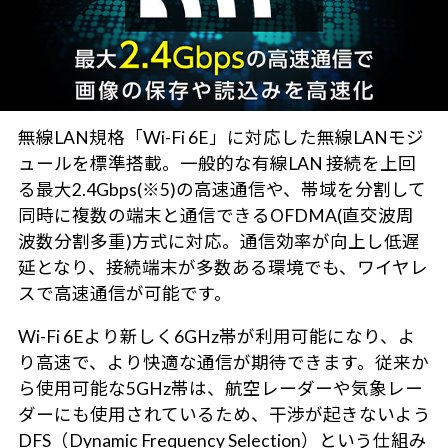
無線LAN規格「Wi-Fi 6E」に対応した無線LANモジ
ュールを標準搭載。一般的な有線LAN 接続を上回
る最大2.4Gbps(※5)の高速通信や、帯域を分割して
同時に複数の端末と通信できるOFDMA(直交波周
波数分割多重)方式に対応。通信効率が向上し低遅
延となり、接続端末が多数ある環境でも、ワイヤレ
スで高速通信が可能です。
Wi-Fi 6Eより新しく6GHz帯が利用可能になり、よ
り高速で、より快適な通信が期待できます。従来か
ら使用可能な5GHz帯は、航空レーダーや気象レー
ダーにも使用されているため、干渉が起きないよう
DFS（Dynamic Frequency Selection）という仕組み