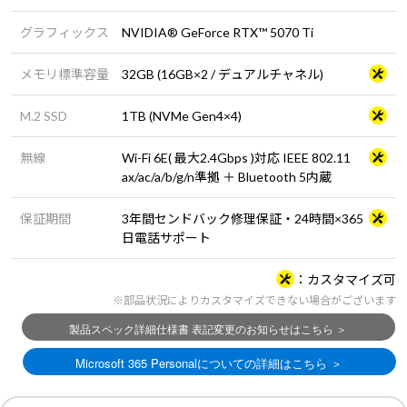
グラフィックス
NVIDIA® GeForce RTX™ 5070 Ti
メモリ標準容量
32GB (16GB×2 / デュアルチャネル)
M.2 SSD
1TB (NVMe Gen4×4)
無線
Wi-Fi 6E( 最大2.4Gbps )対応 IEEE 802.11
ax/ac/a/b/g/n準拠 ＋ Bluetooth 5内蔵
保証期間
3年間センドバック修理保証・24時間×365
日電話サポート
カスタマイズ可
※部品状況によりカスタマイズできない場合がございます