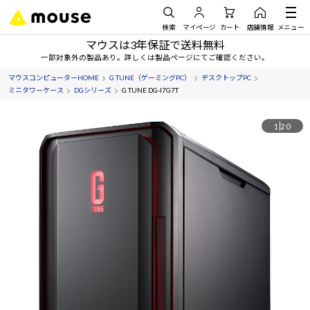
検索
マイページ
カート
店舗情報
メニュー
マウスは3年保証で送料無料
一部対象外の製品あり。詳しくは製品ページにてご確認ください。
マウスコンピューターHOME
G TUNE（ゲーミングPC）
デスクトップPC
ミニタワーケース
DGシリーズ
G TUNE DG-I7G7T
1
20