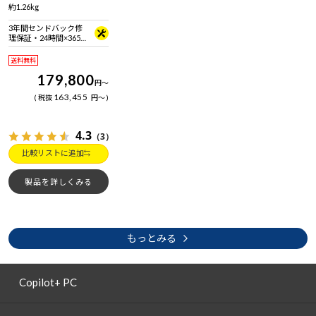
約1.26kg
3年間センドバック修
理保証・24時間×365
日電話サポート
送料無料
179,800
円
～
163,455
税抜
円
～
4.3
（3）
比較リストに追加
製品を詳しくみる
もっとみる
Copilot+ PC