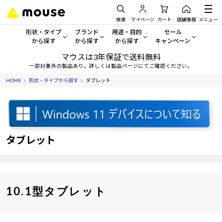
検索
マイページ
カート
店舗情報
メニュー
形状・タイプ
ブランド
用途・目的
セール
から探す
から探す
から探す
キャンペーン
マウスは3年保証で送料無料
形状・タイプから探す をすべてみる
mouse
一般向けパソコン
セール・キャンペーン
一部対象外の製品あり。詳しくは製品ページにてご確認ください。
HOME
形状・タイプから探す
タブレット
デスクトップPC
G TUNE
ゲーミングPC・ゲーム向けパソコン
期間限定セール
人気モデルが期間限定・お買
ノートPC
NEXTGEAR
クリエイティブ向け
アウトレットパソコン
すべて新品の旧モデル製品な
タブレット
DAIV
ビジネス向けパソコン
タブレット
おすすめ目玉パソコン
サーバー
MousePro
学習向けパソコン
今イチオシのパソコンをピッ
ワークステーション
iiyama
スペック/パーツ別
Windows 11
|
Copilot+ PC
10.1型タブレット
Windows 11
|
Copilot+ PC
ディスプレイ
AIおすすめパソコン