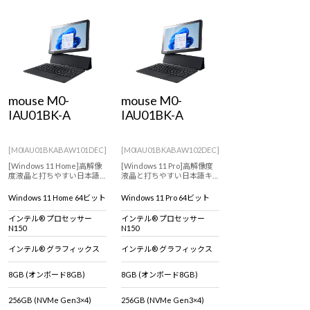
Windows 11
|
Copilot+ PC
Windows 11
|
Copilot+ PC
mouse M0-
mouse M0-
IAU01BK-A
IAU01BK-A
[M0IAU01BKABAW101DEC]
[M0IAU01BKABAW102DEC]
[Windows 11 Home]高解像
[Windows 11 Pro]高解像度
度液晶と打ちやすい日本語
液晶と打ちやすい日本語キ
キーボードを搭載した、ど
ーボードを搭載した、どこ
こでも使える10.1型WUXGA
でも使える10.1型WUXGA液
Windows 11 Home 64ビット
Windows 11 Pro 64ビット
液晶2in1タブレット
晶2in1タブレット
インテル® プロセッサー
インテル® プロセッサー
N150
N150
インテル® グラフィックス
インテル® グラフィックス
8GB (オンボード8GB)
8GB (オンボード8GB)
256GB (NVMe Gen3×4)
256GB (NVMe Gen3×4)