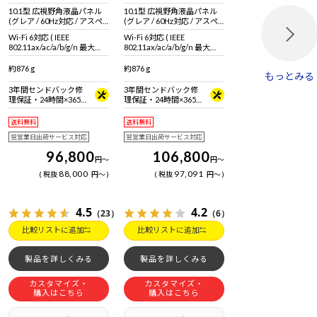
10.1型 広視野角液晶パネル
10.1型 広視野角液晶パネル
(グレア / 60Hz対応 / アスペ
(グレア / 60Hz対応 / アスペ
クト比16:10)
クト比16:10)
Wi-Fi 6対応 ( IEEE
Wi-Fi 6対応 ( IEEE
802.11ax/ac/a/b/g/n 最大
802.11ax/ac/a/b/g/n 最大
2.4Gbps対応 ※連続160MHz
2.4Gbps対応 ※連続160MHz
帯域 Wi-Fi 6対応機器が必要 )
帯域 Wi-Fi 6対応機器が必要 )
約876 g
約876 g
もっとみる
+ Bluetooth 5 内蔵
+ Bluetooth 5 内蔵
3年間センドバック修
3年間センドバック修
理保証・24時間×365
理保証・24時間×365
日電話サポート
日電話サポート
送料無料
送料無料
翌営業日出荷サービス対応
翌営業日出荷サービス対応
96,800
106,800
円
～
円
～
88,000
97,091
税抜
円
～
税抜
円
～
4.5
4.2
（23）
（6）
比較リストに追加
比較リストに追加
製品を詳しくみる
製品を詳しくみる
カスタマイズ・
カスタマイズ・
購入はこちら
購入はこちら