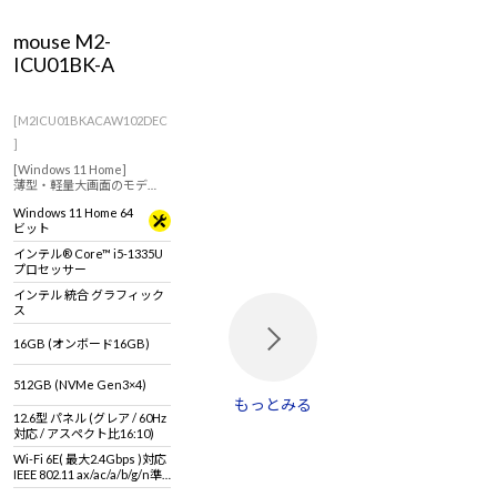
mouse M2-
ICU01BK-A
[M2ICU01BKACAW102DEC
]
[Windows 11 Home]
薄型・軽量大画面のモデ
ル！スタイラスペン・キー
Windows 11 Home 64
ボード・45W PD充電器が付
ビット
属した12.6型 WQXGA 有機
ELパネル2in1タブレット
インテル® Core™ i5-1335U
プロセッサー
インテル 統合 グラフィック
ス
16GB (オンボード16GB)
512GB (NVMe Gen3×4)
もっとみる
12.6型 パネル (グレア / 60Hz
対応 / アスペクト比16:10)
Wi-Fi 6E( 最大2.4Gbps )対応
IEEE 802.11 ax/ac/a/b/g/n準
拠 ＋ Bluetooth 5内蔵