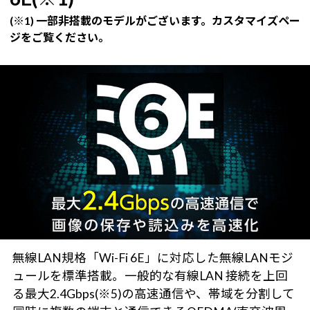
(※1) 一部非搭載のモデルがございます。カスタマイズペー
ジをご覧ください。
無線LAN規格「Wi-Fi 6E」に対応した無線LANモジ
ュールを標準搭載。一般的な有線LAN 接続を上回
る最大2.4Gbps(※5)の高速通信や、帯域を分割して