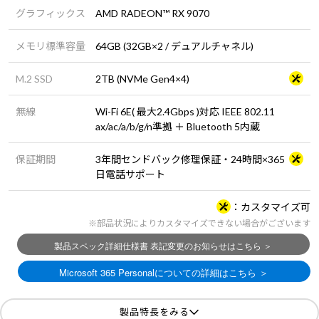
グラフィックス
AMD RADEON™ RX 9070
メモリ標準容量
64GB (32GB×2 / デュアルチャネル)
M.2 SSD
2TB (NVMe Gen4×4)
無線
Wi-Fi 6E( 最大2.4Gbps )対応 IEEE 802.11
ax/ac/a/b/g/n準拠 ＋ Bluetooth 5内蔵
保証期間
3年間センドバック修理保証・24時間×365
日電話サポート
カスタマイズ可
※部品状況によりカスタマイズできない場合がございます
製品特長をみる