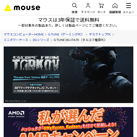
検索
マイページ
カート
店舗情報
メニュー
マウスは3年保証で送料無料
一部対象外の製品あり。詳しくは製品ページにてご確認ください。
マウスコンピューターHOME
G TUNE（ゲーミングPC）
デスクトップPC
ミニタワーケース
DGシリーズ
G TUNE DG-I7A70（タルコフ推奨PC）