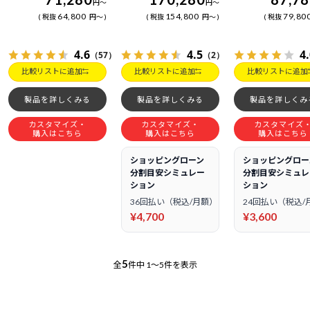
円
～
円
～
64,800
154,800
79,80
税抜
円
～
税抜
円
～
税抜
4.6
4.5
4
（57）
（2）
比較リストに追加
比較リストに追加
比較リストに追加
製品を詳しくみる
製品を詳しくみる
製品を詳しくみ
カスタマイズ・
カスタマイズ・
カスタマイズ
購入はこちら
購入はこちら
購入はこちら
ショッピングローン
ショッピングロー
分割目安シミュレー
分割目安シミュレ
ション
ション
36回払い（税込/月額）
24回払い（税込/
¥4,700
¥3,600
5
全
件中
1～5件を表示