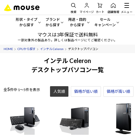
検索
マイページ
カート
店舗情報
メニュー
形状・タイプ
ブランド
用途・目的
セール
から探す
から探す
から探す
キャンペーン
マウスは3年保証で送料無料
形状・タイプから探す をすべてみる
mouse
一般向けパソコン
セール・キャンペーン
一部対象外の製品あり。詳しくは製品ページにてご確認ください。
HOME
CPUから探す
インテル Celeron
デスクトップパソコン
デスクトップPC
G TUNE
ゲーミングPC・ゲーム向けパソコン
期間限定セール
人気モデルが期間限定・お買
インテル Celeron
ノートPC
NEXTGEAR
クリエイティブ向け
デスクトップパソコン一覧
アウトレットパソコン
すべて新品の旧モデル製品な
タブレット
DAIV
ビジネス向けパソコン
5
全
件中
1～5件を表示
人気順
価格が低い順
おすすめ目玉パソコン
価格が高い順
サーバー
MousePro
学習向けパソコン
今イチオシのパソコンをピッ
ワークステーション
iiyama
スペック/パーツ別
Windows 11
|
Copilot+ PC
Windows 11
|
Copilot+ PC
ディスプレイ
AIおすすめパソコン