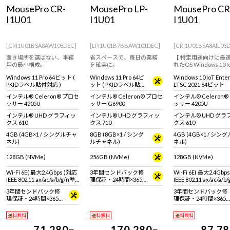
Windows 11
|
Copilot+ PC
Windows 11
|
Copilot+ PC
MousePro CR-
MousePro LP-
MousePro CR
I1U01
I1U01
I1U01
[CRI1U01BSA8AW108DEC]
[LPI1U01B7BBAW101DEC]
[CRI1U01BSA8AIL03
置き場所を選ばない、事務
省スペースで、毎日の業務
【 特定用途向けに最
用の最小構成。
を確実に。
れたOS Windows 10 I
Enterprise 搭載 ※
Windows 11 Pro 64ビット (
Windows 11 Pro 64ビ
Windows 10 IoT Ente
とは異なります。 ※
PKIDラベル貼付対応 )
ット ( PKIDラベル貼付
LTSC 2021 64ビット
は商品説明欄、Window
対応 )
IoT Enterprise特
インテル® Celeron® プロセ
インテル® Celeron® プロセ
インテル® Celeron
ご覧ください】コンパ
ッサー 4205U
ッサー G6900
ッサー 4205U
デスクトップパソコン
インテル® UHD グラフィッ
インテル® UHD グラフィッ
インテル® UHD グラ
クス 610
クス 710
クス 610
4GB (4GB×1 / シングルチャ
8GB (8GB×1 / シング
4GB (4GB×1 / シン
ネル)
ルチャネル)
ネル)
128GB (NVMe)
256GB (NVMe)
128GB (NVMe)
Wi-Fi 6E( 最大2.4Gbps )対応
3年間センドバック修
Wi-Fi 6E( 最大2.4Gbp
IEEE 802.11 ax/ac/a/b/g/n準
理保証・24時間×365
IEEE 802.11 ax/ac/a/b
拠 ＋ Bluetooth 5内蔵
日電話サポート
拠 ＋ Bluetooth 5内蔵
3年間センドバック修
3年間センドバック修
理保証・24時間×365
理保証・24時間×365
日電話サポート
日電話サポート
送料無料
送料無料
送料無料
71,280
170,280
87,7