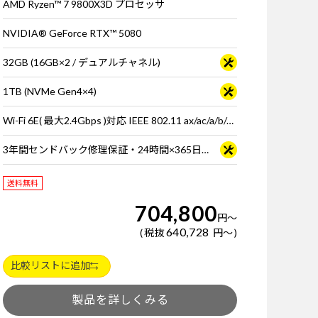
AMD Ryzen™ 7 9800X3D プロセッサ
NVIDIA® GeForce RTX™ 5080
32GB (16GB×2 / デュアルチャネル)
1TB (NVMe Gen4×4)
Wi-Fi 6E( 最大2.4Gbps )対応 IEEE 802.11 ax/ac/a/b/g/n準拠 ＋ Bluetooth 5内蔵
3年間センドバック修理保証・24時間×365日電話サポート
送料無料
704,800
円
～
640,728
税抜
円
～
比較リストに追加
製品を詳しくみる