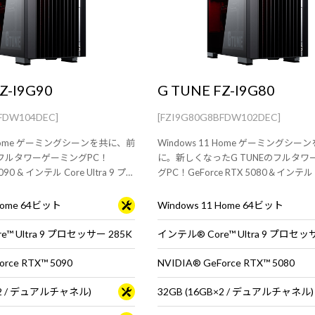
Z-I9G90
G TUNE FZ-I9G80
FDW104DEC]
[FZI9G80G8BFDW102DEC]
1 Home ゲーミングシーンを共に、前
Windows 11 Home ゲーミングシ
のフルタワーゲーミングPC！
に。新しくなったG TUNEのフルタワ
5090 & インテル Core Ultra 9 プロ
グPC！GeForce RTX 5080＆インテル 
K 搭載。※モニタ・マウス・キー
Ultra 9 プロセッサー 285K 搭載。
です。
ウス・キーボードは別売りです。
 Home 64ビット
Windows 11 Home 64ビット
™ Ultra 9 プロセッサー 285K
インテル® Core™ Ultra 9 プロセッ
orce RTX™ 5090
NVIDIA® GeForce RTX™ 5080
B×2 / デュアルチャネル)
32GB (16GB×2 / デュアルチャネル)