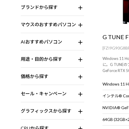
ブランドから探す
マウスのおすすめパソコン
G TUNE F
AIおすすめパソコン
[FZI9G90G8B
用途・目的から探す
Windows 1
に。G TUNE
GeForce RTX 
価格から探す
セッサー 285
ボードは別売り
Windows 11
セール・キャンペーン
インテル® Core
NVIDIA® GeF
グラフィックスから探す
64GB (32G
CPUから探す