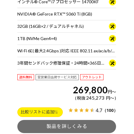
インテル® Core™ i7 プロセッサー 14700KF
NVIDIA® GeForce RTX™ 5060 Ti (8GB)
32GB (16GB×2 / デュアルチャネル)
1TB (NVMe Gen4×4)
Wi-Fi 6E( 最大2.4Gbps )対応 IEEE 802.11 ax/ac/a/b/g/n準拠 ＋ Bluetooth 5内蔵
3年間センドバック修理保証・24時間×365日電話サポート
送料無料
翌営業日出荷サービス対応
アウトレット
269,800
円
～
245,273
税抜
円
～
4.7
（100）
比較リストに追加
製品を詳しくみる