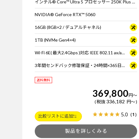
インテル® Core™ Ultra 5 プロセッサー 250K Plus ※65W動作
NVIDIA® GeForce RTX™ 5060
16GB (8GB×2 / デュアルチャネル)
1TB (NVMe Gen4×4)
Wi-Fi 6E( 最大2.4Gbps )対応 IEEE 802.11 ax/ac/a/b/g/n準拠 ＋ Bluetooth 5内蔵
3年間センドバック修理保証・24時間×365日電話サポート
送料無料
369,800
円
～
336,182
税抜
円
～
5.0
（1）
比較リストに追加
製品を詳しくみる