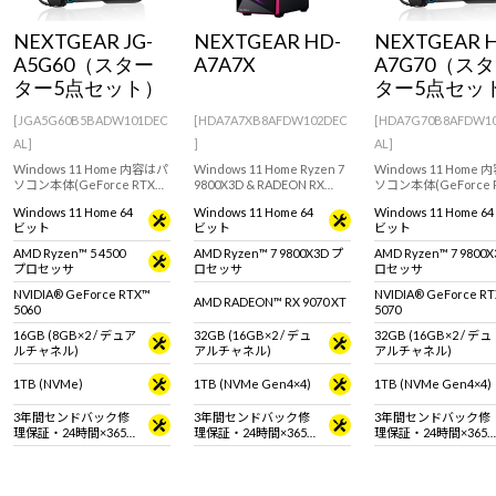
Windows 11
|
Copilot+ PC
Windows 11
|
Copilot+ PC
NEXTGEAR JG-
NEXTGEAR HD-
NEXTGEAR 
A5G60（スター
A7A7X
A7G70（ス
ター5点セット）
ター5点セッ
[JGA5G60B5BADW101DEC
[HDA7A7XB8AFDW102DEC
[HDA7G70B8AFDW1
AL]
]
AL]
Windows 11 Home 内容はパ
Windows 11 Home Ryzen 7
Windows 11 Home 内容はパ
ソコン本体(GeForce RTX
9800X3D & RADEON RX
ソコン本体(GeForce 
5060 搭載)、マウス、キーボ
9070 XT / 16GB 搭載のフル
5070 搭載)、マウス
Windows 11 Home 64
Windows 11 Home 64
Windows 11 Home 64
ード、ヘッドセット、液晶
タワー型ゲーミングデスク
ード、ヘッドセット、
ビット
ビット
ビット
ディスプレイです。※Wi-Fi
トップPC。『Minecraft:
ディスプレイです。※Wi
モジュールは非搭載です。
Java & Bedrock Edition for
モジュールは非搭載で
AMD Ryzen™ 5 4500
AMD Ryzen™ 7 9800X3D プ
AMD Ryzen™ 7 9800
PC』付属。※モニタ・マウ
プロセッサ
ロセッサ
ロセッサ
ス・キーボードは別売りで
す
NVIDIA® GeForce RTX™
NVIDIA® GeForce R
AMD RADEON™ RX 9070 XT
5060
5070
16GB (8GB×2 / デュア
32GB (16GB×2 / デュ
32GB (16GB×2 / デュ
ルチャネル)
アルチャネル)
アルチャネル)
1TB (NVMe)
1TB (NVMe Gen4×4)
1TB (NVMe Gen4×4)
3年間センドバック修
3年間センドバック修
3年間センドバック修
理保証・24時間×365
理保証・24時間×365
理保証・24時間×365
日電話サポート
日電話サポート
日電話サポート