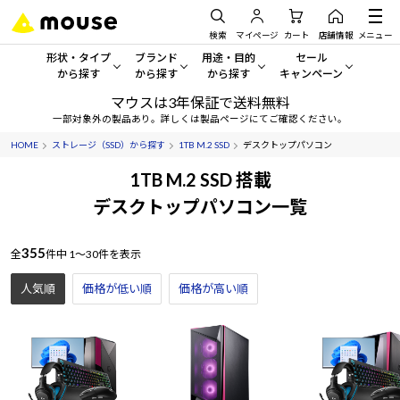
検索
マイページ
カート
店舗情報
メニュー
形状・タイプ
ブランド
用途・目的
セール
から探す
から探す
から探す
キャンペーン
マウスは3年保証で送料無料
形状・タイプから探す をすべてみる
mouse
一般向けパソコン
セール・キャンペーン
一部対象外の製品あり。詳しくは製品ページにてご確認ください。
HOME
ストレージ（SSD）から探す
1TB M.2 SSD
デスクトップパソコン
デスクトップPC
G TUNE
ゲーミングPC・ゲーム向けパソコン
期間限定セール
人気モデルが期間限定・お買
1TB M.2 SSD 搭載
ノートPC
NEXTGEAR
クリエイティブ向け
デスクトップパソコン一覧
アウトレットパソコン
すべて新品の旧モデル製品な
タブレット
DAIV
ビジネス向けパソコン
355
全
件中
1～30件を表示
おすすめ目玉パソコン
サーバー
MousePro
学習向けパソコン
人気順
価格が低い順
価格が高い順
今イチオシのパソコンをピッ
ワークステーション
iiyama
スペック/パーツ別
Windows 11
|
Copilot+ PC
Windows 11
|
Copilot+ PC
ディスプレイ
AIおすすめパソコン