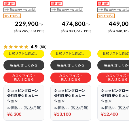
送料無料
送料無料
送料無料
翌営業日出荷サービス対応
翌営業日出荷サービス対応
翌営業日出荷サービス対
セットモデル
セットモデル
229,900
474,800
449,0
円
～
円
～
209,000
431,637
408,18
税抜
円
～
税抜
円
～
税抜
4.9
（80）
比較リストに追加
比較リストに追加
比較リストに追加
製品を詳しくみる
製品を詳しくみる
製品を詳しくみ
カスタマイズ・
カスタマイズ・
カスタマイズ
購入はこちら
購入はこちら
購入はこちら
ショッピングローン
ショッピングローン
ショッピングロー
分割目安シミュレー
分割目安シミュレー
分割目安シミュレ
ション
ション
ション
36回払い（税込/月額）
36回払い（税込/月額）
36回払い（税込/
¥6,300
¥13,100
¥12,400