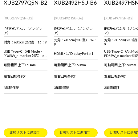
XUB2797QSN-B2
XUB2492HSU-B6
XUB2497HSN
Windows 11
|
Copilot+ PC
Windows 11
|
Copilot+ PC
[XUB2797QSN-B2]
[XUB2492HSU-B6]
[XUB2497HSN-B2]
IPS方式パネル（ノングレ
IPS方式パネル（ノングレ
IPS方式パネル（ノン
ア）
ア）
ア）
対角：60.5cm(23.8型) 16：
対角：60.5cm(23.8型
対角：68.5cm(27型) 16：9
9
9
USB Type-C（Alt Mode・
USB Type-C（Alt Mo
HDMI × 1 / DisplayPort × 1
PD65W_e-marker対応） × 1
PD65W_e-marker対応
／ HDMI × 1 ／ DisplayPort ×
／ HDMI × 1 ／ DisplayPort ×
1
1
可動範囲 上下150mm
可動範囲 上下150mm
可動範囲 上下150mm
左右回転各90°
左右回転各90°
左右回転各90°
3年間保証
3年間保証
3年間保証
比較リストに追加
比較リストに追加
比較リストに追加