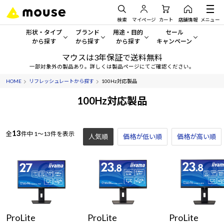
検索
マイページ
カート
店舗情報
メニュー
形状・タイプ
ブランド
用途・目的
セール
から探す
から探す
から探す
キャンペーン
マウスは3年保証で送料無料
形状・タイプから探す をすべてみる
mouse
一般向けパソコン
セール・キャンペーン
一部対象外の製品あり。詳しくは製品ページにてご確認ください。
HOME
リフレッシュレートから探す
100Hz対応製品
デスクトップPC
G TUNE
ゲーミングPC・ゲーム向けパソコン
期間限定セール
人気モデルが期間限定・お買
100Hz対応製品
ノートPC
NEXTGEAR
クリエイティブ向け
アウトレットパソコン
すべて新品の旧モデル製品な
13
タブレット
DAIV
ビジネス向けパソコン
全
件中
1～13件を表示
人気順
価格が低い順
価格が高い順
おすすめ目玉パソコン
サーバー
MousePro
学習向けパソコン
今イチオシのパソコンをピッ
ワークステーション
iiyama
スペック/パーツ別
Windows 11
|
Copilot+ PC
Windows 11
|
Copilot+ PC
ディスプレイ
AIおすすめパソコン
ProLite
ProLite
ProLite