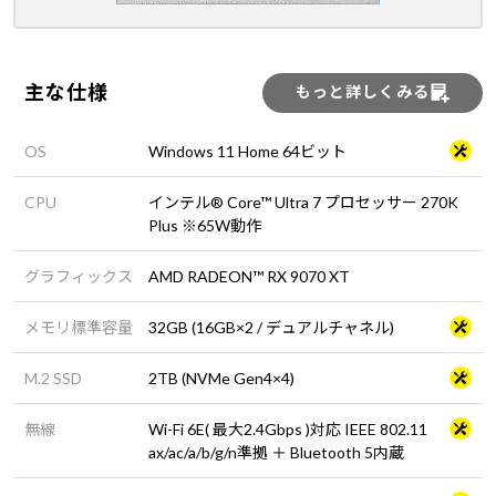
主な仕様
もっと詳しくみる
OS
Windows 11 Home 64ビット
CPU
インテル® Core™ Ultra 7 プロセッサー 270K
Plus ※65W動作
グラフィックス
AMD RADEON™ RX 9070 XT
メモリ標準容量
32GB (16GB×2 / デュアルチャネル)
M.2 SSD
2TB (NVMe Gen4×4)
無線
Wi-Fi 6E( 最大2.4Gbps )対応 IEEE 802.11
ax/ac/a/b/g/n準拠 ＋ Bluetooth 5内蔵