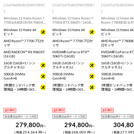
[JGA7A6XB6BDDW105DEC
[JGA7G6TB6BDDW105DEC
[JGA7G6TB6BDDW1
]
]
]
Windows 11 Home Ryzen 7
Windows 11 Home Ryzen 7
Windows 11 Home A
7700 & RADEON RX 9060 XT
7700 & RTX 5060Ti / 16GB
Ryzen 7 7800X3D & R
/ 16GB 搭載のミニタワー型
搭載のミニタワー型ゲーミ
5060 Ti / 16GB 搭
Windows 11 Home 64
Windows 11 Home 64
Windows 11 Home 64
ゲーミングデスクトップ
ングデスクトップPC。
所に困らないミニタワ
ビット
ビット
ビット
PC。『Minecraft: Java &
『Minecraft: Java &
ゲーミングデスクトッ
Bedrock Edition for PC』付
Bedrock Edition for PC』付
PC。『Minecraft: Jav
AMD Ryzen™ 7 7700 プロセ
AMD Ryzen™ 7 7700 プロセ
AMD Ryzen™ 7 7800
属。
属。※モニタ・マウス・キ
Bedrock Edition for
ッサ
ッサ
ロセッサ
ーボードは別売りです。
属。
AMD RADEON™ RX 9060 XT
NVIDIA® GeForce RTX™
NVIDIA® GeForce R
(16 GB)
5060 Ti (16GB)
5060 Ti (16GB)
16GB (16GB×1 / シン
16GB (16GB×1 / シン
16GB (16GB×1 / シン
グルチャネル)
グルチャネル)
グルチャネル)
500GB (NVMe
500GB (NVMe
500GB (NVMe
Gen4×4)
Gen4×4)
Gen4×4)
3年間センドバック修
3年間センドバック修
3年間センドバック修
理保証・24時間×365
理保証・24時間×365
理保証・24時間×365
日電話サポート
日電話サポート
日電話サポート
送料無料
送料無料
送料無料
翌営業日出荷サービス対応
翌営業日出荷サービス対応
翌営業日出荷サービス対
279,800
294,800
304,8
円
～
円
～
254,364
268,000
277,09
税抜
円
～
税抜
円
～
税抜