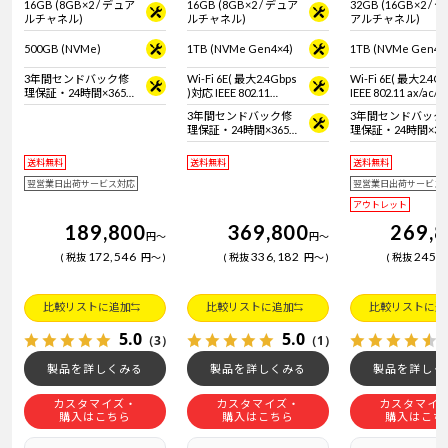
16GB (8GB×2 / デュア
16GB (8GB×2 / デュア
32GB (16GB×2 / 
ルチャネル)
ルチャネル)
アルチャネル)
500GB (NVMe)
1TB (NVMe Gen4×4)
1TB (NVMe Gen4×
3年間センドバック修
Wi-Fi 6E( 最大2.4Gbps
Wi-Fi 6E( 最大2.4G
理保証・24時間×365
)対応 IEEE 802.11
IEEE 802.11 ax/ac/a
日電話サポート
ax/ac/a/b/g/n準拠 ＋
拠 ＋ Bluetooth 5
3年間センドバック修
3年間センドバック
Bluetooth 5内蔵
理保証・24時間×365
理保証・24時間×36
日電話サポート
日電話サポート
送料無料
送料無料
送料無料
翌営業日出荷サービス対応
翌営業日出荷サービス
アウトレット
189,800
369,800
269,
円
～
円
～
172,546
336,182
245,
税抜
円
～
税抜
円
～
税抜
比較リストに追加
比較リストに追加
比較リストに追
5.0
5.0
（3）
（1）
製品を詳しくみる
製品を詳しくみる
製品を詳しく
カスタマイズ・
カスタマイズ・
カスタマイ
購入はこちら
購入はこちら
購入はこち