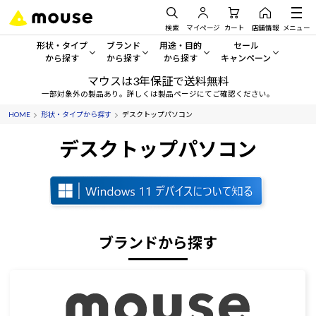
検索
マイページ
カート
店舗情報
メニュー
形状・タイプ
ブランド
用途・目的
セール
から探す
から探す
から探す
キャンペーン
マウスは3年保証で送料無料
形状・タイプから探す をすべてみる
mouse
一般向けパソコン
セール・キャンペーン
一部対象外の製品あり。詳しくは製品ページにてご確認ください。
HOME
形状・タイプから探す
デスクトップパソコン
デスクトップPC
G TUNE
ゲーミングPC・ゲーム向けパソコン
期間限定セール
人気モデルが期間限定・お買
デスクトップパソコン
ノートPC
NEXTGEAR
クリエイティブ向け
アウトレットパソコン
すべて新品の旧モデル製品な
タブレット
DAIV
ビジネス向けパソコン
おすすめ目玉パソコン
サーバー
MousePro
学習向けパソコン
今イチオシのパソコンをピッ
ブランドから探す
ワークステーション
iiyama
スペック/パーツ別
Windows 11
|
Copilot+ PC
Windows 11
|
Copilot+ PC
ディスプレイ
AIおすすめパソコン