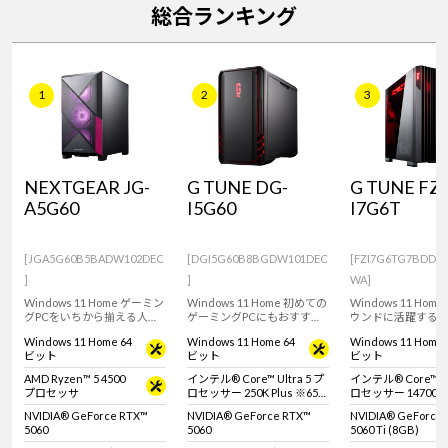
総合ランキング
1
2
3
NEXTGEAR JG-
G TUNE DG-
G TUNE FZ-
A5G60
I5G60
I7G6T
[JGA5G60B5BADW102DEC
[DGI5G60B8BGDW101DEC
[FZI7G6TG7BDDW
]
]
WA]
Windows 11 Home ゲーミン
Windows 11 Home 初めての
Windows 11 Hom
グPCをいちから揃える人に
ゲーミングPCにもおすす
ウンドに活躍する
おすすめ！RTX 5060 搭載の
め。インテル Core Ultra 5
ラス ゲーミングPC
Windows 11 Home 64
Windows 11 Home 64
Windows 11 Home 
ミニタワー型デスクトップ
プロセッサー 250K Plus と
GeForce RTX 5060
ビット
ビット
ビット
PC。
GeForce RTX 5060搭載のミ
テル Core i7 プ
ニタワー型デスクトップ
14700KF 搭載。
AMD Ryzen™ 5 4500
インテル® Core™ Ultra 5 プ
インテル® Core™ i7
PC。※モニタ・マウス・キ
ムプレイや動画編
プロセッサ
ロセッサー 250K Plus ※65W
ロセッサー 14700K
ーボードは別売りです。
におすすめです。
動作
NVIDIA® GeForce RTX™
NVIDIA® GeForce RTX™
NVIDIA® GeForce
5060
5060
5060 Ti (8GB)