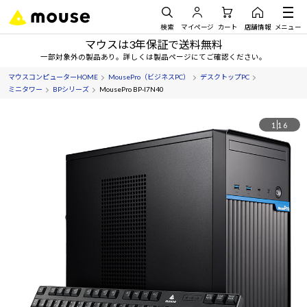
検索
マイページ
カート
店舗情報
メニュー
マウスは3年保証で送料無料
一部対象外の製品あり。詳しくは製品ページにてご確認ください。
マウスコンピューターHOME
MousePro（ビジネスPC）
デスクトップPC
ミニタワー
BPシリーズ
MousePro BP-I7N40
1
16