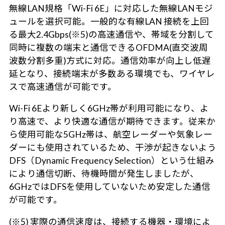
無線LAN規格「Wi-Fi 6E」に対応した無線LANモジ
ュールを選択可能。一般的な有線LAN 接続を上回
る最大2.4Gbps(※5)の高速通信や、帯域を分割して
同時に複数の端末と通信できるOFDMA(直交波周
波数分割多重)方式に対応。通信効率が向上し低遅
延となり、接続端末が多数ある環境でも、ワイヤレ
スで高速通信が可能です。
Wi-Fi 6Eより新しく6GHz帯が利用可能になり、よ
り高速で、より快適な通信が期待できます。従来か
ら使用可能な5GHz帯は、航空レーダーや気象レー
ダーにも使用されているため、干渉が起きないよう
DFS（Dynamic Frequency Selection）という仕組み
により通信切断、待機時間が発生しましたが、
6GHzではDFSを使用していないため安定した通信
が可能です。
(※5) 実際の通信速度は、接続する機器・環境によ