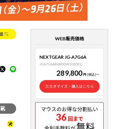
加
WEB販売価格
NEXTGEAR JG-A7G6A
JGA7G6AB6BDDW103DEC
289,800
円
(税込)
～
カスタマイズ・購入はこちら
マウスのお得な分割払い
る
36
回まで
無料
金利手数料が