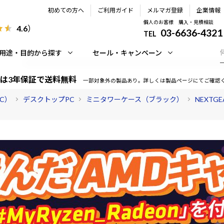
初めての方へ
ご利用ガイド
メルマガ登録
企業情報
個人のお客様 購入・見積相談
4.6
）
03-6636-4321
TEL
用途・目的から探す
セール・キャンペーン
は3年保証で送料無料
一部対象外の製品あり。詳しくは製品ページにてご確認
PC）
デスクトップPC
ミニタワーケース（ブラック）
NEXTG