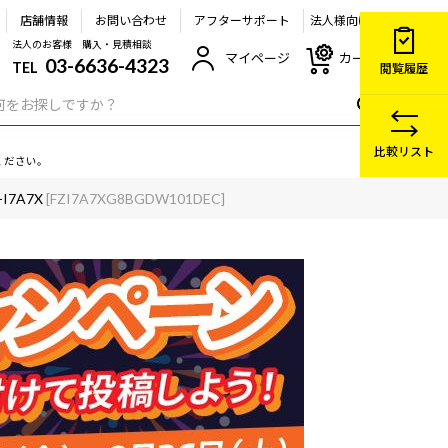
店舗情報
お問い合わせ
アフターサポート
法人様向け
法人のお客様 購入・見積相談
マイページ
カート
03-6636-4323
TEL
閲覧履歴
比較リスト
ください。
-I7A7X
[FZI7A7XG8BGDW101DEC]