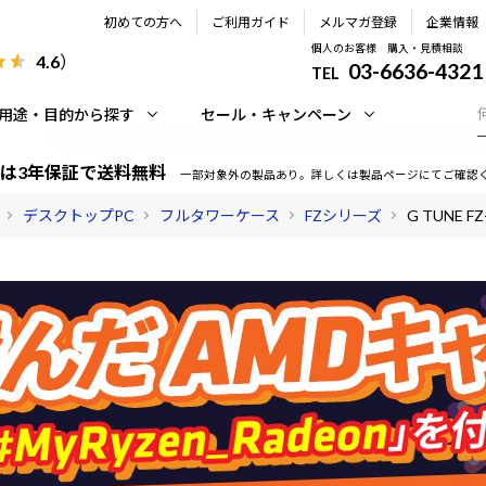
初めての方へ
ご利用ガイド
メルマガ登録
企業情報
個人のお客様 購入・見積相談
4.6
）
03-6636-4321
TEL
用途・目的から探す
セール・キャンペーン
は3年保証で送料無料
一部対象外の製品あり。詳しくは製品ページにてご確認
デスクトップPC
フルタワーケース
FZシリーズ
G TUNE FZ