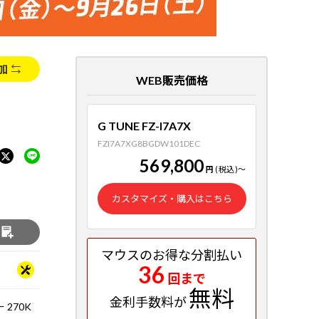
加
WEB販売価格
G TUNE FZ-I7A7X
FZI7A7XG8BGDW101DEC
569,800
円
(税込)
～
カスタマイズ・購入はこちら
る
マウスのお得な分割払い
36
回まで
無料
金利手数料が
 270K