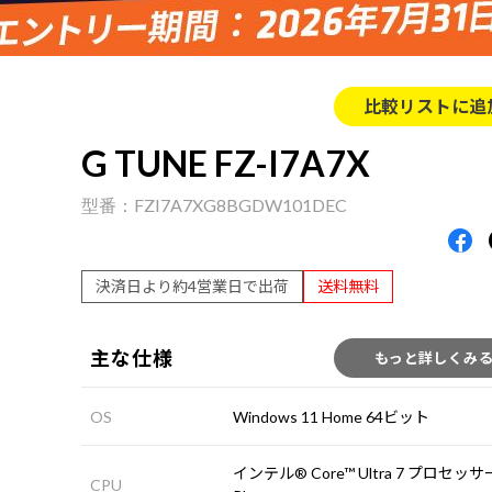
比較リストに追
G TUNE FZ-I7A7X
FZI7A7XG8BGDW101DEC
決済日より約4営業日で出荷
送料無料
主な仕様
もっと詳しくみ
OS
Windows 11 Home 64ビット
インテル® Core™ Ultra 7 プロセッサー
CPU