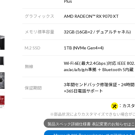
Plus
グラフィックス
AMD RADEON™ RX 9070 XT
メモリ標準容量
32GB (16GB×2 / デュアルチャネル)
M.2 SSD
1TB (NVMe Gen4×4)
Wi-Fi 6E( 最大2.4Gbps )対応 IEEE 802
無線
ax/ac/a/b/g/n準拠 ＋ Bluetooth 5内蔵
3年間センドバック修理保証・24時間
保証期間
×365日電話サポート
カスタ
※部品状況によりカスタマイズできない場合が