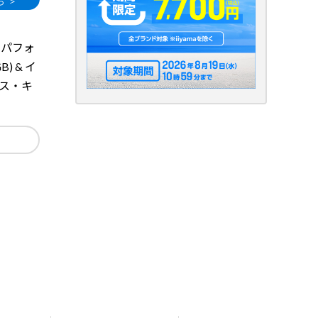
るパフォ
) & イ
マウス・キ