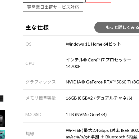
翌営業日出荷サービス対応
主な仕様
もっと詳しくみ
OS
Windows 11 Home 64ビット
インテル® Core™ i7 プロセッサー
CPU
14700F
グラフィックス
NVIDIA® GeForce RTX™ 5060 Ti (8G
メモリ標準容量
16GB (8GB×2 / デュアルチャネル)
M.2 SSD
1TB (NVMe Gen4×4)
Wi-Fi 6E( 最大2.4Gbps )対応 IEEE 802
無線
ax/ac/a/b/g/n準拠 ＋ Bluetooth 5内蔵