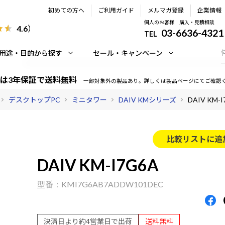
初めての方へ
ご利用ガイド
メルマガ登録
企業情報
個人のお客様 購入・見積相談
4.6
）
03-6636-4321
TEL
用途・目的から探す
セール・キャンペーン
は3年保証で送料無料
一部対象外の製品あり。詳しくは製品ページにてご確認
デスクトップPC
ミニタワー
DAIV KMシリーズ
DAIV KM-
比較リストに追
DAIV KM-I7G6A
KMI7G6AB7ADDW101DEC
決済日より約4営業日で出荷
送料無料