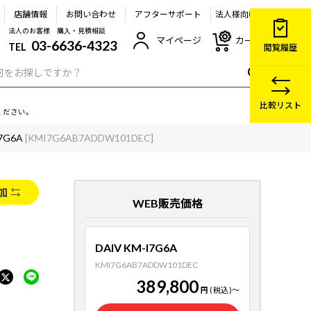
店舗情報
お問い合わせ
アフターサポート
法人様向け
法人のお客様 購入・見積相談
マイページ
カート
03-6636-4323
TEL
閲覧履歴
比較リスト
ください。
I7G6A
[KMI7G6AB7ADDW101DEC]
加
WEB販売価格
DAIV KM-I7G6A
KMI7G6AB7ADDW101DEC
389,800
円
(税込)
～