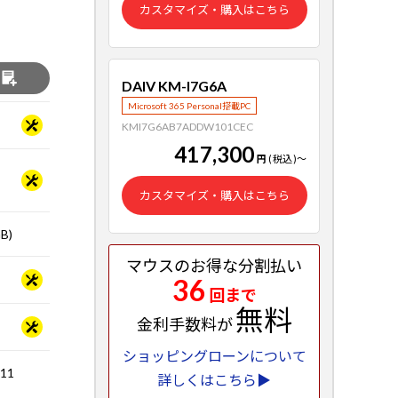
カスタマイズ・購入はこちら
る
DAIV KM-I7G6A
Microsoft 365 Personal搭載PC
KMI7G6AB7ADDW101CEC
417,300
円
(税込)
～
カスタマイズ・購入はこちら
B)
マウスのお得な分割払い
36
回まで
無料
金利手数料が
ショッピングローンについて
.11
詳しくはこちら▶